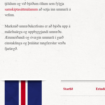
tjöldum og við bjóðum öllum sem fylgja
samskiptasáttmálanum
að setja inn ummæli á
vefinn.
Markmið umræðukerfisins er að bjóða upp á
málefnalega og uppbyggjandi umræðu.
Ærumeiðandi og óvægin ummæli í garð
einstaklinga og þrálátar rangfærslur verða
fjarlægð.
Starfið
Erindi