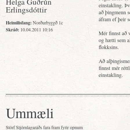
Helga Guðrún
einstakling. Þv
Erlingsdóttir
að þingmenn sem
áfram ef þeir 
Heimilisfang:
Norðurbyggð 1c
Skráð:
10.04.2011 10:16
Mér finnst að 
og hætti sem a
flokksins.
Að alþingismen
finnst mér rét
einstakling.
Ummæli
Störf Stjórnlagaráðs fara fram fyrir opnum