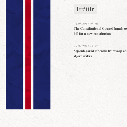
Fréttir
04.08.2011 08:10
The Constitutional Council hands ov
bill for a new constitution
29.07.2011 11:37
Stjórnlagaráð afhendir frumvarp að
stjórnarskrá