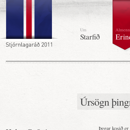
Um
Almenn
Starfið
Erin
Úrsögn þing
Þegar kosið er 