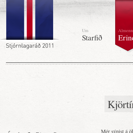
Um
Almenn
Starfið
Erin
Kjörtí
Mér sýnist á öl