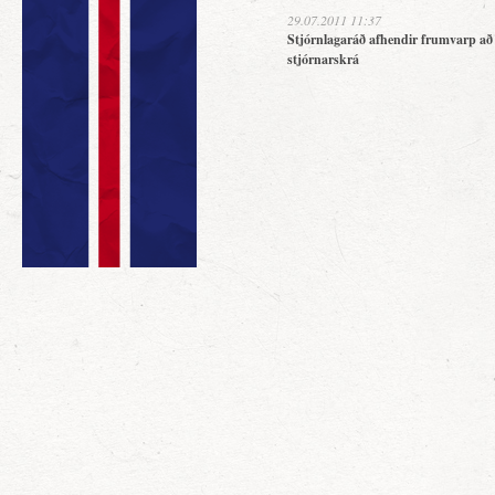
29.07.2011 11:37
Stjórnlagaráð afhendir frumvarp að
stjórnarskrá