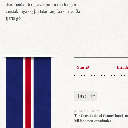
Ærumeiðandi og óvægin ummæli í garð
einstaklinga og þrálátar rangfærslur verða
fjarlægð.
Starfið
Erindi
Fréttir
04.08.2011 08:10
The Constitutional Council hands ov
bill for a new constitution