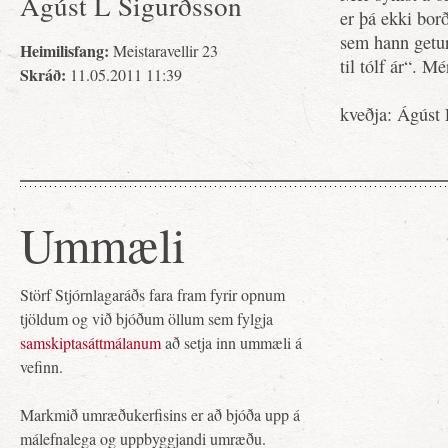
Ágúst L Sigurðsson
er þá ekki bor
sem hann getur
Heimilisfang:
Meistaravellir 23
til tólf ár“. Mé
Skráð:
11.05.2011 11:39
kveðja: Ágúst 
Ummæli
Störf Stjórnlagaráðs fara fram fyrir opnum
tjöldum og við bjóðum öllum sem fylgja
samskiptasáttmálanum
að setja inn ummæli á
vefinn.
Markmið umræðukerfisins er að bjóða upp á
málefnalega og uppbyggjandi umræðu.