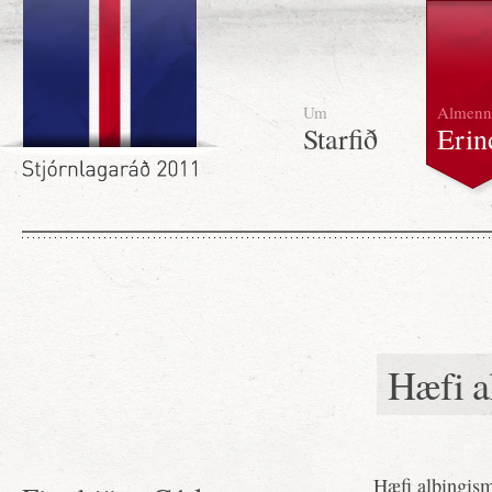
Um
Almenn
Starfið
Erin
Hæfi a
Hæfi alþingis