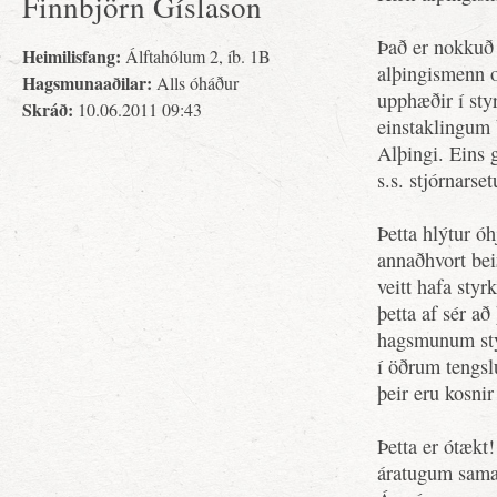
Finnbjörn Gíslason
Það er nokkuð l
Heimilisfang:
Álftahólum 2, íb. 1B
alþingismenn o
Hagsmunaaðilar:
Alls óháður
upphæðir í st
Skráð:
10.06.2011 09:43
einstaklingum 
Alþingi. Eins 
s.s. stjórnarse
Þetta hlýtur ó
annaðhvort bei
veitt hafa styr
þetta af sér að
hagsmunum sty
í öðrum tengs
þeir eru kosnir
Þetta er ótækt!
áratugum saman