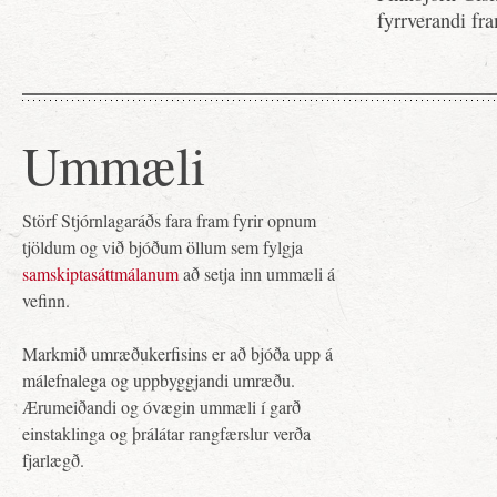
fyrrverandi fr
Ummæli
Störf Stjórnlagaráðs fara fram fyrir opnum
tjöldum og við bjóðum öllum sem fylgja
samskiptasáttmálanum
að setja inn ummæli á
vefinn.
Markmið umræðukerfisins er að bjóða upp á
málefnalega og uppbyggjandi umræðu.
Ærumeiðandi og óvægin ummæli í garð
einstaklinga og þrálátar rangfærslur verða
fjarlægð.