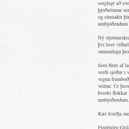
sorglegt að svo
þjóðarinnar se
og einstakir þ
umbjóðendum e
Ný stjórnarskr
því hver viður
sannanlega þess
Sem hluti af l
verði sjóður í 
vegna framboða
veittar. Úr þe
hvorki flokkar
umbjóðendum
Kær kveðja með
Finnbjörn Gísl