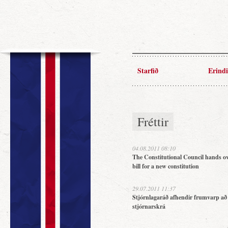
Starfið
Erindi
Fréttir
04.08.2011 08:10
The Constitutional Council hands ov
bill for a new constitution
29.07.2011 11:37
Stjórnlagaráð afhendir frumvarp að
stjórnarskrá