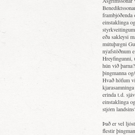
Ásgrímssonar v
Benediktssonar
frambjóðenda o
einstaklinga o
styrkveitingu
eða sakleysi m
mútuþægni Guð
nýafstöðnum e
Hreyfingunni, 
hún við þarna
þingmanna og/
Hvað höfum vi
kjarasamninga 
erinda t.d. sjá
einstaklinga o
stjórn landsins
Það er vel ljó
flestir þingman