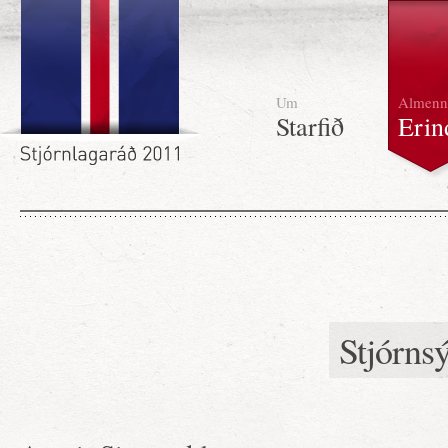
Um
Almenn
Starfið
Erin
Stjórns