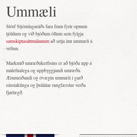
Ummæli
Störf Stjórnlagaráðs fara fram fyrir opnum
tjöldum og við bjóðum öllum sem fylgja
samskiptasáttmálanum
að setja inn ummæli á
vefinn.
Markmið umræðukerfisins er að bjóða upp á
málefnalega og uppbyggjandi umræðu.
Ærumeiðandi og óvægin ummæli í garð
einstaklinga og þrálátar rangfærslur verða
fjarlægð.