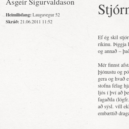
Asgeir Sigurvaldason
Stjór
Heimilisfang:
Laugavegur 52
Skráð:
21.06.2011 11:52
Ef ég skil stjó
ríkinu. Þiggja 
og annað – þa
Mér finnst afs
þjónustu og pól
gera og hvað e
stofna félag hj
ljós í því að þ
fagaðila (lögfr
að sýsl. vill e
embættið draga