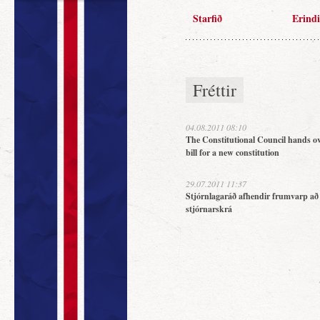
Starfið
Erindi
Fréttir
04.08.2011 08:10
The Constitutional Council hands ov
bill for a new constitution
29.07.2011 11:37
Stjórnlagaráð afhendir frumvarp að
stjórnarskrá