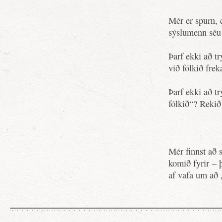
Mér er spurn, 
sýslumenn séu 
Þarf ekki að tr
við fólkið fre
Þarf ekki að tr
fólkið“? Rekið
Mér finnst að s
komið fyrir – 
af vafa um að 