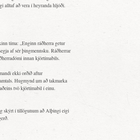
 alltaf að vera í heyranda hljóði.
ekinn tíma: „Enginn ráðherra getur
 segja af sér þingmennsku. Ráðherrar
áðherradómi innan kjörtímabils.
mandi ekki orðið aftur
en samtals. Hugmynd um að takmarka
aðeins tvö kjörtímabil í einu.
 skýrt í tillögunum að Alþingi eigi
gerð.