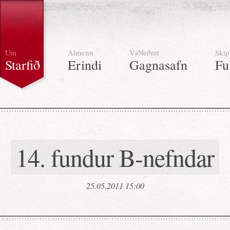
Um
Almenn
Víðfeðmt
Skip
Starfið
Erindi
Gagnasafn
Fu
14. fundur B-nefndar
25.05.2011 15:00