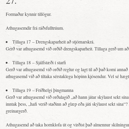
27.
Formaður kynnir tillögur.
Athugasemdir frá ráðsfulltrúum.
Tillaga 17 – Drengskaparheit að stjórnarskrá.
Gerð var athugasemd við orðið drengskaparheit. Tillaga gerð um að or
Tillaga 18 – Sjálfstæði í starfi
Gerð var athugasemd við orðið reglur og lagt til að það komi annað 
athugasemd við að tiltaka sérstaklega hópinn kjósendur. Vel sé hægt
Tillaga 19 – Friðhelgi þingmanna
Gerð var athugasemd við orðalagið „að hann játar skýlaust sekt sína“
inntak þess, „hafi verið staðinn að glæp eða játi skýlaust sekt sína“
greinargerð.
Athugasemd að taka hornklofa út og virðist það almennur skilningur