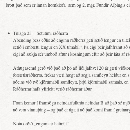
brott það sem er innan hornklofa sem og 2. mgr. Fundir Alþingis eigi
Tillaga 23 – Setutími ráðherra
Ábending þess eðlis að enginn ráðherra geti setið lengur en tilt
setið í embætti lengur en XX tímabil“. Þá eigi þeir jafnframt að
eigi að sækja sér umboð aftur í kosningum eftir að þeir láta af r
Athugasemd gerð við það að þó að liði jafnvel 20 ár gæti viðko
forsætisráðherra, frekar væri hægt að segja samfleytt heldur 
aðeins við tvö kjörtímabil samfleytt, þrjú kjörtímabil samtals, en 
Ráðherrar hafa yfirleitt verið ráðherrar áður.
Fram kemur í framsögu nefndarfulltrúa nefndar B að það sé mjög
að vera vinnuþing – og það er ágætt að það komi fram í greinar
Nota orðið „engum er heimilt“.