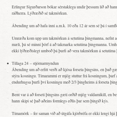
Erlingur Sigurðarson bókar sérstaklega undir þessum lið að ha
ráðherra. Lýðræðið sé takmörkun.
Ábending um að hafa inni a.m.k. 10 eða 12 ár sem sé þá í samflot
Umræða kom upp um takmörkun á setutíma þingmanna, nefnt að
mæli, þá sé minni þörf á að takmarka setutíma þingmanna. Umhu
ekki lýðræðislegt umboð þá þurfi að vera takmörkun á setutíma
Tillaga 24 – stjórnarmyndun
Ábending um að erfitt verði að kjósa forseta þingsins, en það gæt
stýra kosningu. Tímarammi er mjög stuttur frá kosningum, þarf
endurhugsa þurfi því kosningu með 2/3 þingheims á forseta þing
Bent var á að forseti þingsins gæti orðið mjög valdamikill, en b
hann skipi sé það aðeins formlegs eðlis þar sem þingið kýs.
Tímamörk – fer saman við að útgáfa kjörbréfa er ekki lengi hjá 