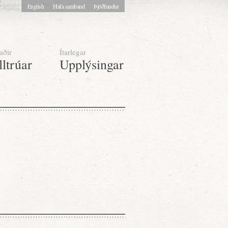
English
Hafa samband
Þjóðfundur
aðir
Ítarlegar
lltrúar
Upplýsingar