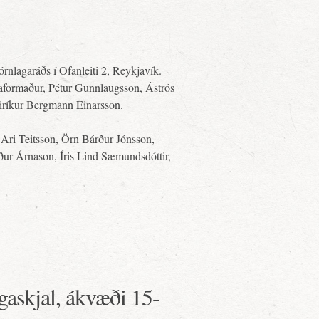
órnlagaráðs í Ofanleiti 2, Reykjavík.
raformaður, Pétur Gunnlaugsson, Ástrós
 Eiríkur Bergmann Einarsson.
Ari Teitsson, Örn Bárður Jónsson,
ður Árnason, Íris Lind Sæmundsdóttir,
ngaskjal, ákvæði 15-