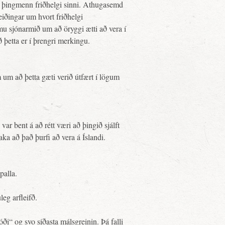
ti þingmenn friðhelgi sinni. Athugasemd
eiðingar um hvort friðhelgi
omu sjónarmið um að öryggi ætti að vera í
 þetta er í þrengri merkingu.
 um að þetta gæti verið útfært í lögum
var bent á að rétt væri að þingið sjálft
aka að það þurfi að vera á Íslandi.
palla.
leg arfleifð.
óði“ og svo síðasta málsgreinin. Þá falli