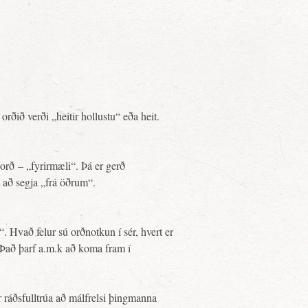
ðið verði „heitir hollustu“ eða heit.
orð – „fyrirmæli“. Þá er gerð
 að segja „frá öðrum“.
. Hvað felur sú orðnotkun í sér, hvert er
? Það þarf a.m.k að koma fram í
 ráðsfulltrúa að málfrelsi þingmanna