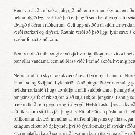
Bent var á að umboð og ábyrgð ráðherra er mun skýrara en áður h
heldur algjörlega skýrt að það er þingið sem ber ábyrgð á forse
ábyrgð á öðrum ráðherrum. Gefi upp afstöðu til stjórnarmynduna
verði sterkari og skýrari. Raunin verði að það liggi fyrir strax 
verður forsætisráðherra.
Bent var á að mikilvægt er að sjá hvernig tillögurnar virka í he
þær allar vandamál sem nú blasa við? Þarf að skoða hvernig þett
Nefndarfulltrúi skýrir að ákvæðið sé að fyrirmynd annarra Norð
Finnland og Svíþjóð. Lykilatriði sé að þingræðisfyrirkomulag g
heildarmarkmið í huga að skilja á milli valdþáttanna, þannig á 
þingsins sjálfs ef ríkisstjórn á að sitja í skjóli þingsins. Þannig
með millilið sem gegnir engri ábyrgð. Helsti kostur þessa ákvæð
að ríkisstjórn sitji í skjóli þingsins. Eitt af síðustu púslunum í 
fullkomnar ákvæði myndina af starfsemi þingsins og hins vegar e
kringum okkur að ógleymdu því að fyrirkomulagið styrkir stöðu 
stjórnmálaflokka að segja með hverjum þeir vilja vinna af því að 