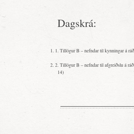
Dagskrá:
1.
1.
Tillögur B – nefndar til kynningar á rá
2.
2.
Tillögur B – nefndar til afgreiðslu á rá
14)