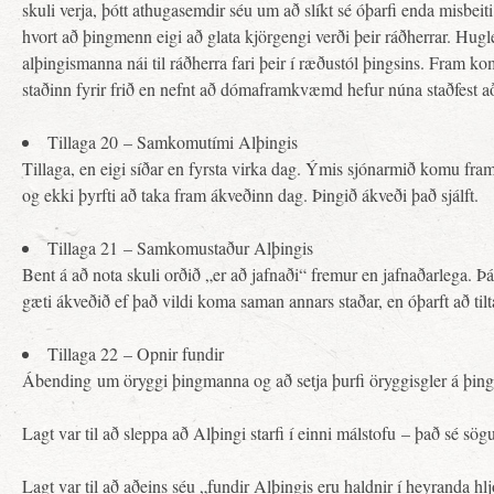
skuli verja, þótt athugasemdir séu um að slíkt sé óþarfi enda misbei
hvort að þingmenn eigi að glata kjörgengi verði þeir ráðherrar. Hugl
alþingismanna nái til ráðherra fari þeir í ræðustól þingsins. Fram k
staðinn fyrir frið en nefnt að dómaframkvæmd hefur núna staðfest að
Tillaga 20 – Samkomutími Alþingis
Tillaga, en eigi síðar en fyrsta virka dag. Ýmis sjónarmið komu fram
og ekki þyrfti að taka fram ákveðinn dag. Þingið ákveði það sjálft.
Tillaga 21 – Samkomustaður Alþingis
Bent á að nota skuli orðið „er að jafnaði“ fremur en jafnaðarlega. Þá 
gæti ákveðið ef það vildi koma saman annars staðar, en óþarft að tilt
Tillaga 22 – Opnir fundir
Ábending um öryggi þingmanna og að setja þurfi öryggisgler á þing
Lagt var til að sleppa að Alþingi starfi í einni málstofu – það sé sögu
Lagt var til að aðeins séu „fundir Alþingis eru haldnir í heyranda hlj