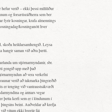
efur verið – ekki þessi milliliður
tanum og forsætisráðherra sem ber
r fyrir kosningar, krafa almennings
á kosningadag/kosninganótt hver
ild, skoða heildarsamhengið. Leysa
a hangir saman við aðra þætti.
urlanda um stjórnarmyndanir, sbr.
eti gengið upp með það
stjórnarmyndun að vera verkefni
 sé raunar verið að takmarka þingræðið
is er tenging við vantraustsákvæði
heildarmyndina og annars vegar
r þetta kerfi sem er í löndunum í
þingsins beint. Auðveldar að krefja
við vitum ekki hverjir fái