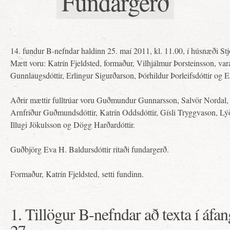
Fundargerð
14. fundur B-nefndar haldinn 25. maí 2011, kl. 11.00, í húsnæði Stj
Mætt voru: Katrín Fjeldsted, formaður, Vilhjálmur Þorsteinsson, va
Gunnlaugsdóttir, Erlingur Sigurðarson, Þórhildur Þorleifsdóttir og
Aðrir mættir fulltrúar voru Guðmundur Gunnarsson, Salvör Nordal, 
Arnfríður Guðmundsdóttir, Katrín Oddsdóttir, Gísli Tryggvason, Lý
Illugi Jökulsson og Dögg Harðardóttir.
Guðbjörg Eva H. Baldursdóttir ritaði fundargerð.
Formaður, Katrín Fjeldsted, setti fundinn.
1. Tillögur B-nefndar að texta í áfa