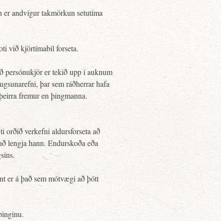
nn er andvígur takmörkun setutíma
i við kjörtímabil forseta.
 persónukjör er tekið upp í auknum
gsunarefni, þar sem ráðherrar hafa
 þeirra fremur en þingmanna.
i orðið verkefni aldursforseta að
 að lengja hann. Endurskoða eða
sins.
ent er á það sem mótvægi að þótt
þinginu.