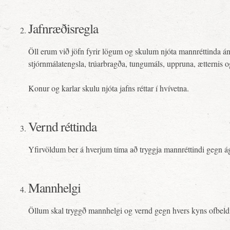
Jafnræðisregla
Öll erum við jöfn fyrir lögum og skulum njóta mannréttinda án 
stjórnmálatengsla, trúarbragða, tungumáls, uppruna, ætternis og
Konur og karlar skulu njóta jafns réttar í hvívetna.
Vernd réttinda
Yfirvöldum ber á hverjum tíma að tryggja mannréttindi gegn ág
Mannhelgi
Öllum skal tryggð mannhelgi og vernd gegn hvers kyns ofbeldi,