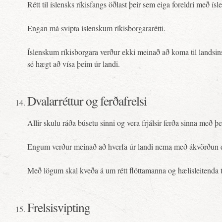
Rétt til íslensks ríkisfangs öðlast þeir sem eiga foreldri með í
Engan má svipta íslenskum ríkisborgararétti.
Íslenskum ríkisborgara verður ekki meinað að koma til landsins 
sé hægt að vísa þeim úr landi.
Dvalarréttur og ferðafrelsi
Allir skulu ráða búsetu sinni og vera frjálsir ferða sinna me
Engum verður meinað að hverfa úr landi nema með ákvörðun d
Með lögum skal kveða á um rétt flóttamanna og hælisleitenda til
Frelsisvipting