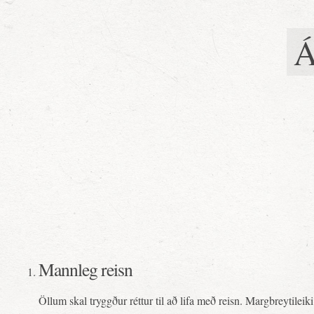
Á
Mannleg reisn
Öllum skal tryggður réttur til að lifa með reisn. Margbreytileiki