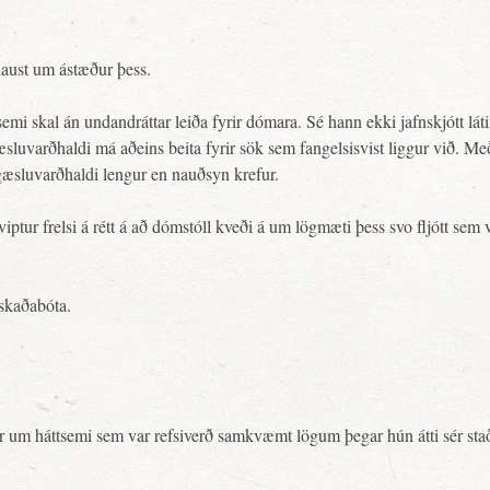
arlaust um ástæður þess.
i skal án undandráttar leiða fyrir dómara. Sé hann ekki jafnskjótt láti
uvarðhaldi má aðeins beita fyrir sök sem fangelsisvist liggur við. Með 
gæsluvarðhaldi lengur en nauðsyn krefur.
tur frelsi á rétt á að dómstóll kveði á um lögmæti þess svo fljótt sem 
 skaðabóta.
 um háttsemi sem var refsiverð samkvæmt lögum þegar hún átti sér stað,