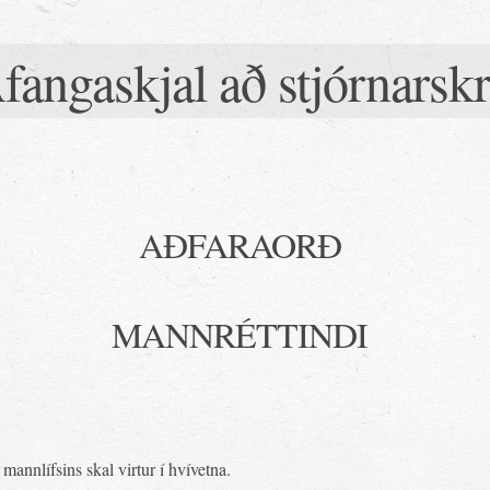
fangaskjal að stjórnarsk
AÐFARAORÐ
MANNRÉTTINDI
 mannlífsins skal virtur í hvívetna.