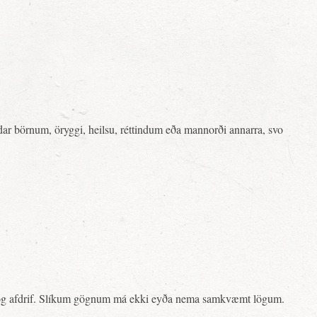
rndar börnum, öryggi, heilsu, réttindum eða mannorði annarra, svo
erli og afdrif. Slíkum gögnum má ekki eyða nema samkvæmt lögum.