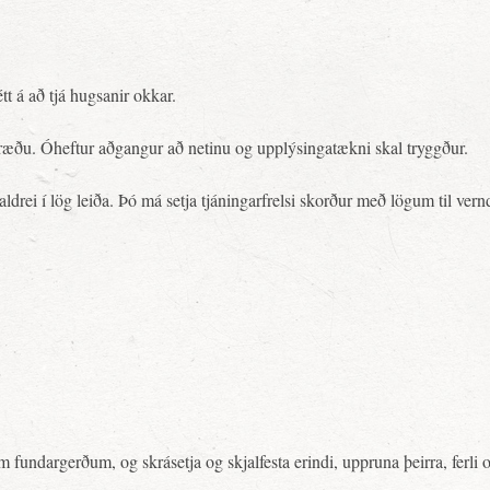
t á að tjá hugsanir okkar.
mræðu. Óheftur aðgangur að netinu og upplýsingatækni skal tryggður.
ldrei í lög leiða. Þó má setja tjáningarfrelsi skorður með lögum til ve
em fundargerðum, og skrásetja og skjalfesta erindi, uppruna þeirra, f