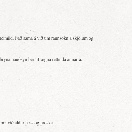
heimild. Það sama á við um rannsókn á skjölum og
 brýna nauðsyn ber til vegna réttinda annarra.
mræmi við aldur þess og þroska.