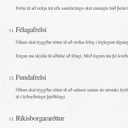
Frelsi til að rækja trú eða sannfæringu skal einungis háð þei
Félagafrelsi
Öllum skal tryggður réttur til að stofna félög í löglegum tilgan
Engan má skylda til aðildar að félagi. Með lögum má þó kveða 
Fundafrelsi
Öllum skal tryggður réttur til að safnast saman án sérstaks l
til í lýðræðislegu þjóðfélagi.
Ríkisborgararéttur