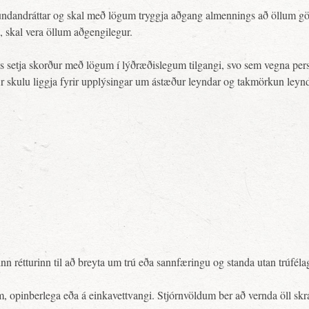
undandráttar og skal með lögum tryggja aðgang almennings að öllum gögn
, skal vera öllum aðgengilegur.
 setja skorður með lögum í lýðræðislegum tilgangi, svo sem vegna persón
yfir skulu liggja fyrir upplýsingar um ástæður leyndar og takmörkun le
linn rétturinn til að breyta um trú eða sannfæringu og standa utan trúféla
um, opinberlega eða á einkavettvangi. Stjórnvöldum ber að vernda öll skr