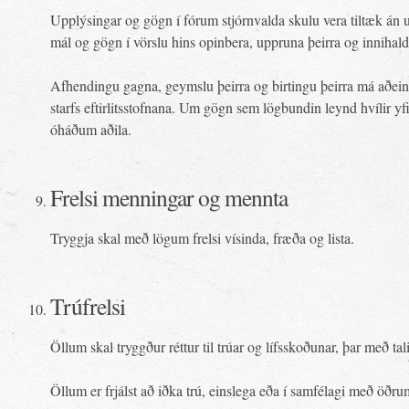
Upplýsingar og gögn í fórum stjórnvalda skulu vera tiltæk án 
mál og gögn í vörslu hins opinbera, uppruna þeirra og innihald
Afhendingu gagna, geymslu þeirra og birtingu þeirra má aðeins
starfs eftirlitsstofnana. Um gögn sem lögbundin leynd hvílir 
óháðum aðila.
Frelsi menningar og mennta
Tryggja skal með lögum frelsi vísinda, fræða og lista.
Trúfrelsi
Öllum skal tryggður réttur til trúar og lífsskoðunar, þar með ta
Öllum er frjálst að iðka trú, einslega eða í samfélagi með öðr