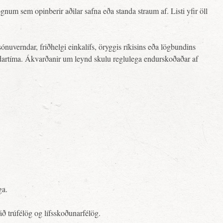
um sem opinberir aðilar safna eða standa straum af. Listi yfir öll
uverndar, friðhelgi einkalífs, öryggis ríkisins eða lögbundins
yndartíma. Ákvarðanir um leynd skulu reglulega endurskoðaðar af
ga.
áð trúfélög og lífsskoðunarfélög.