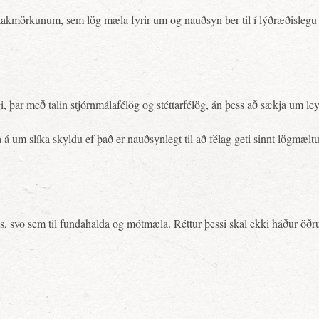
m takmörkunum, sem lög mæla fyrir um og nauðsyn ber til í lýðræðislegu 
gi, þar með talin stjórnmálafélög og stéttarfélög, án þess að sækja um le
á um slíka skyldu ef það er nauðsynlegt til að félag geti sinnt lögmæl
eyfis, svo sem til fundahalda og mótmæla. Réttur þessi skal ekki háðu