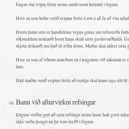
Engan má svipta frelsi nema samkvæmt heimild í lögum.
Hver sá sem hefur verið sviptur frelsi á rétt á að fá að vita taf
Hvern þann sem er handtekinn vegna gruns um refsiverða háttsem
rökstuddum úrskurði hvort hann skuli sæta gæsluvarðhaldi. Gæsl
skjóta úrskurði um það til æðra dóms. Maður skal aldrei sæta 
Hver sá sem af öðrum ástæðum en í tengslum við sakamál er svip
laus.
Hafi maður verið sviptur frelsi að ósekju skal hann eiga rétt til
Bann við afturvirkni refsingar
Engum verður gert að sæta refsingu nema hann hafi gerst sekur
ekki verða þyngri en þá voru leyfð í lögum.