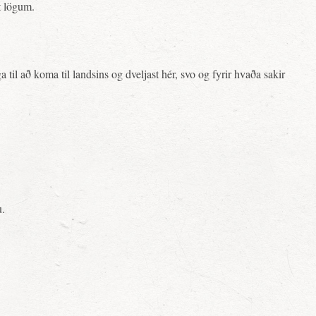
mt lögum.
il að koma til landsins og dveljast hér, svo og fyrir hvaða sakir
u.