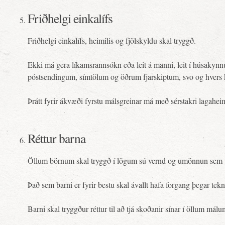
Friðhelgi einkalífs
Friðhelgi einkalífs, heimilis og fjölskyldu skal tryggð.
Ekki má gera líkamsrannsókn eða leit á manni, leit í húsak
póstsendingum, símtölum og öðrum fjarskiptum, svo og hvers 
Þrátt fyrir ákvæði fyrstu málsgreinar má með sérstakri lagaheim
Réttur barna
Öllum börnum skal tryggð í lögum sú vernd og umönnun sem vel
Það sem barni er fyrir bestu skal ávallt hafa forgang þegar te
Barni skal tryggður réttur til að tjá skoðanir sínar í öllum mál