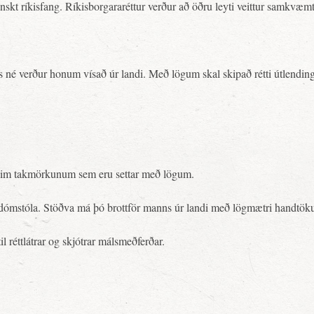
slenskt ríkisfang. Ríkisborgararéttur verður að öðru leyti veittur samkvæ
né verður honum vísað úr landi. Með lögum skal skipað rétti útlendinga t
ð þeim takmörkunum sem eru settar með lögum.
ómstóla. Stöðva má þó brottför manns úr landi með lögmætri handtök
 réttlátrar og skjótrar málsmeðferðar.