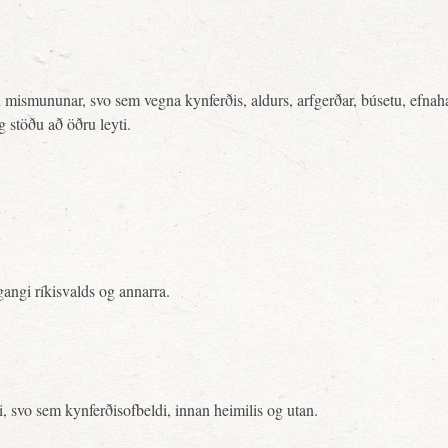
mismununar, svo sem vegna kynferðis, aldurs, arfgerðar, búsetu, efnahags
 stöðu að öðru leyti.
angi ríkisvalds og annarra.
 svo sem kynferðisofbeldi, innan heimilis og utan.