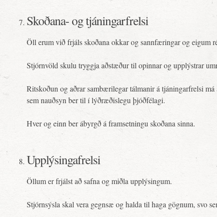
Skoðana- og tjáningarfrelsi
Öll erum við frjáls skoðana okkar og sannfæringar og eigum rét
Stjórnvöld skulu tryggja aðstæður til opinnar og upplýstrar u
Ritskoðun og aðrar sambærilegar tálmanir á tjáningarfrelsi má a
sem nauðsyn ber til í lýðræðislegu þjóðfélagi.
Hver og einn ber ábyrgð á framsetningu skoðana sinna.
Upplýsingafrelsi
Öllum er frjálst að safna og miðla upplýsingum.
Stjórnsýsla skal vera gegnsæ og halda til haga gögnum, svo s