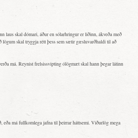
nn laus skal dómari, áður en sólarhringur er liðinn, ákveða með
lögum skal tryggja rétt þess sem sætir gæsluvarðhaldi til að
verða má. Reynist frelsissvipting ólögmæt skal hann þegar látinn
 eða má fullkomlega jafna til þeirrar háttsemi. Viðurlög mega