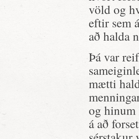
völd og h
eftir sem 
að halda n
Þá var re
sameiginle
mætti hald
menningar-
og hinum 
á að forse
sérstakur 