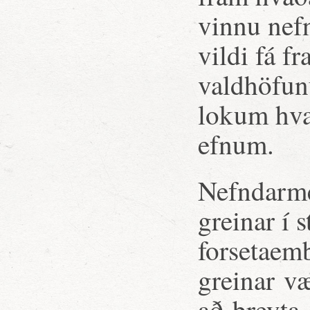
vinnu nef
vildi fá 
valdhöfun
lokum hva
efnum.
Nefndarme
greinar í 
forsetaem
greinar væ
að breyta.