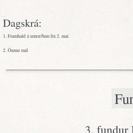
Dagskrá:
1. Framhald á umræðum frá 2. maí.
2. Önnur mál
Fu
3. fundur