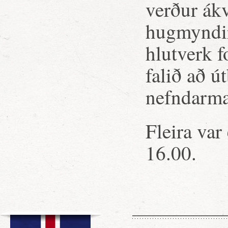
verður ák
hugmyndi
hlutverk f
falið að 
nefndarm
Fleira var 
16.00.