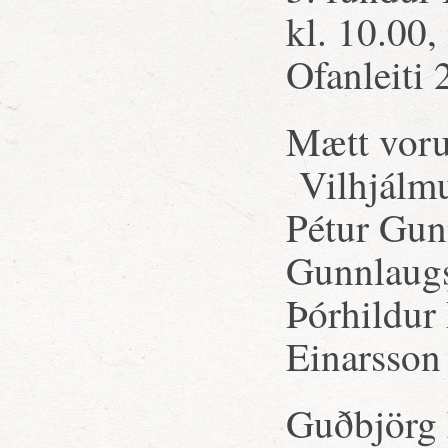
kl. 10.00,
Ofanleiti 
Mætt voru:
Vilhjálmu
Pétur Gun
Gunnlaugs
Þórhildur 
Einarsson
Guðbjörg E