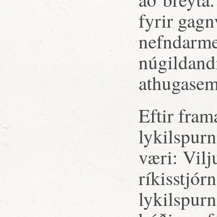
fyrir gagn
nefndarmen
núgildandi
athugasem
Eftir fram
lykilspur
væri: Vil
ríkisstjór
lykilspurn