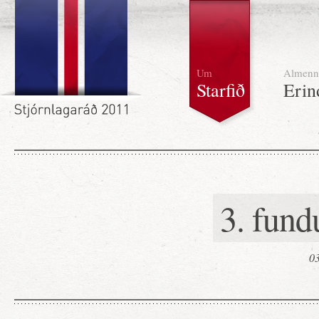
Um
Almenn
Starfið
Erin
3. fund
03