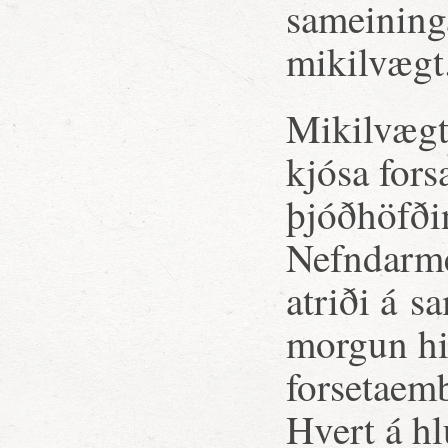
sameining
mikilvægt
Mikilvægt 
kjósa fors
þjóðhöfði
Nefndarme
atriði á 
morgun hi
forsetaem
Hvert á hl