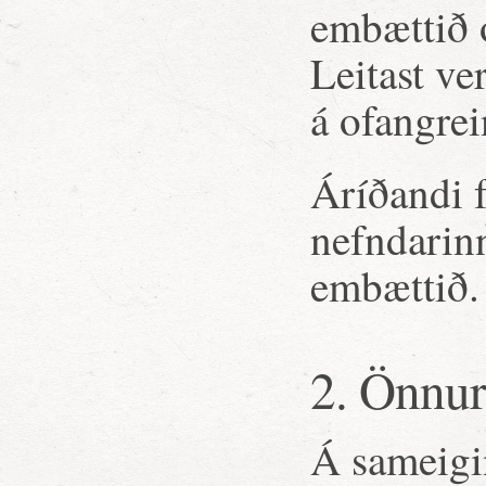
embættið o
Leitast ve
á ofangre
Áríðandi 
nefndarinn
embættið.
2. Önnur
Á sameigi