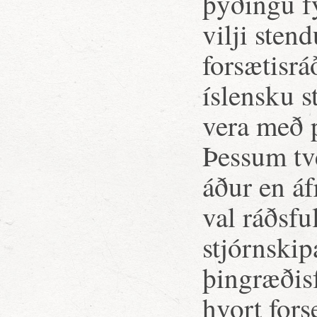
þýðingu fy
vilji sten
forsætisrá
íslensku s
vera með p
Þessum tv
áður en áf
val ráðsfu
stjórnski
þingræðis
hvort fors