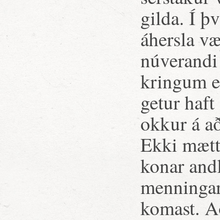
gilda. Í þ
áhersla væ
núverandi
kringum ef
getur haf
okkur á að
Ekki mætti
konar and
menningarf
komast. Að