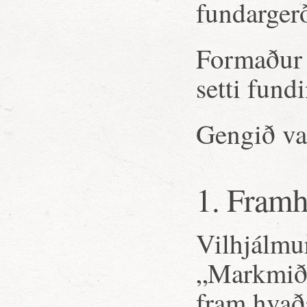
fundarger
Formaður n
setti fund
Gengið var
1. Framh
Vilhjálmur
„Markmið, 
fram hvaða