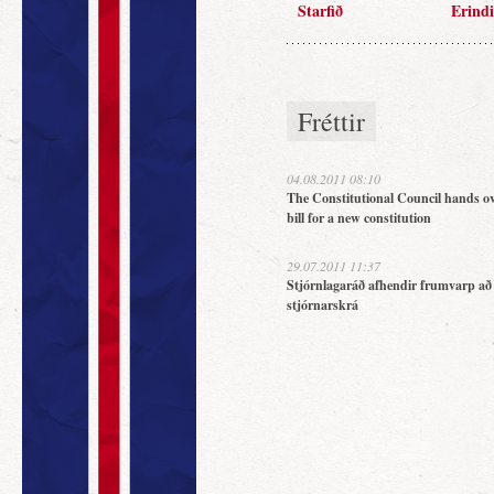
Starfið
Erindi
Fréttir
04.08.2011 08:10
The Constitutional Council hands ov
bill for a new constitution
29.07.2011 11:37
Stjórnlagaráð afhendir frumvarp að
stjórnarskrá