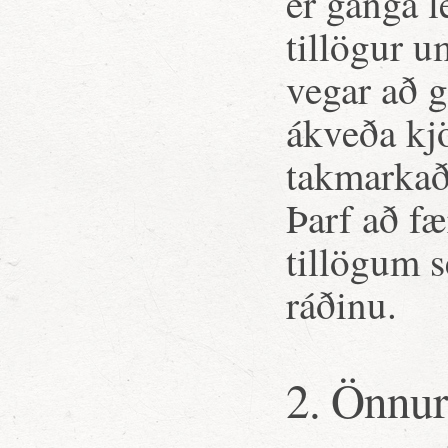
er ganga l
tillögur u
vegar að g
ákveða kjö
takmarkað
Þarf að f
tillögum s
ráðinu.
2. Önnur