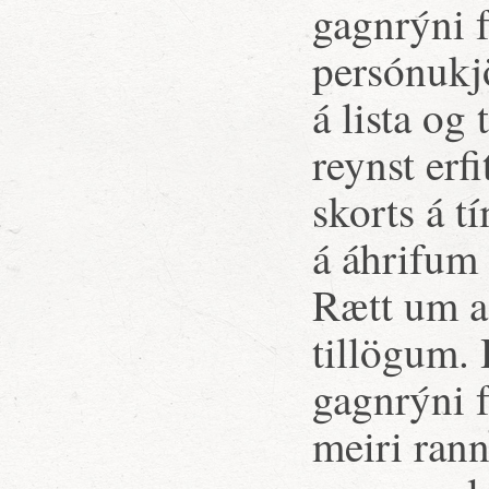
gagnrýni 
persónukjö
á lista og
reynst erf
skorts á t
á áhrifum 
Rætt um a
tillögum. 
gagnrýni f
meiri ran