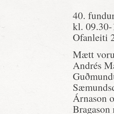
40. fundur
kl. 09.30-
Ofanleiti 
Mætt voru
Andrés Ma
Guðmundur
Sæmundsdó
Árnason o
Bragason r