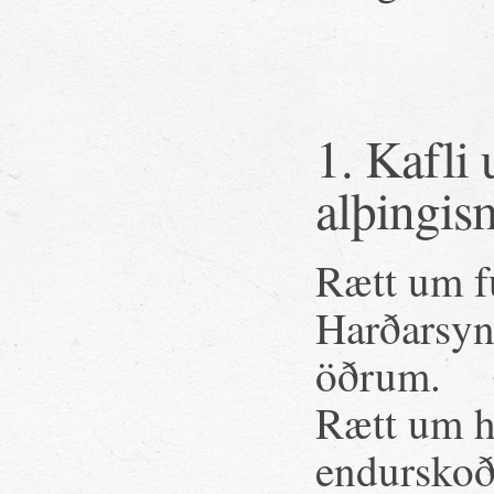
1. Kafli
alþingi
Rætt um f
Harðarsyn
öðrum.
Rætt um h
endurskoða