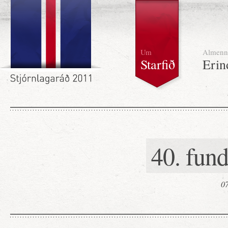
Um
Almenn
Starfið
Erin
40. fun
07