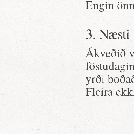
Engin önn
3. Næsti
Ákveðið v
föstudagin
yrði boða
Fleira ekk