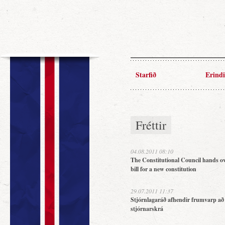
Starfið
Erindi
Fréttir
04.08.2011 08:10
The Constitutional Council hands ov
bill for a new constitution
29.07.2011 11:37
Stjórnlagaráð afhendir frumvarp að
stjórnarskrá