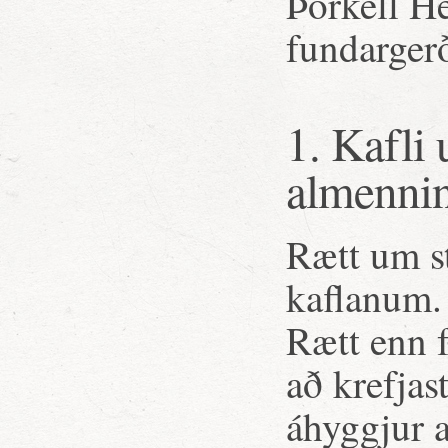
Þorkell H
fundarger
1. Kafli
almenni
Rætt um s
kaflanum.
Rætt enn 
að krefjas
áhyggjur a