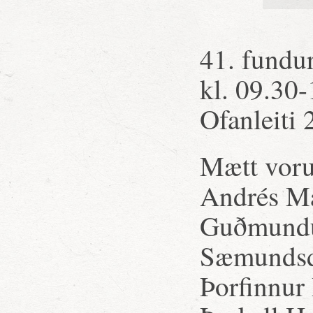
41. fundur
kl. 09.30-
Ofanleiti 
Mætt voru
Andrés Ma
Guðmundur
Sæmundsdó
Þorfinnur