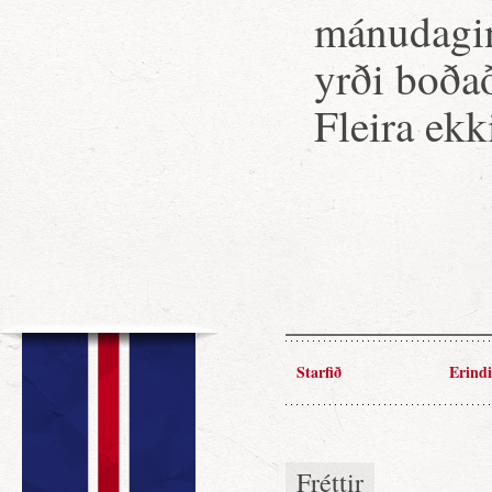
mánudaginn
yrði boða
Fleira ekk
Starfið
Erindi
Fréttir