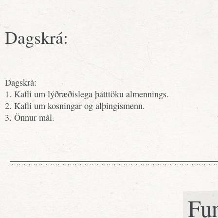
Dagskrá:
Dagskrá:
1. Kafli um lýðræðislega þátttöku almennings.
2. Kafli um kosningar og alþingismenn.
3. Önnur mál.
Fu