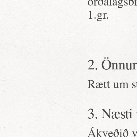
orðalagsb
1.gr.
2. Önnur
Rætt um st
3. Næsti
Ákveðið v