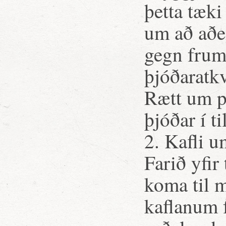
þetta tæki
um að aðei
gegn frumv
þjóðaratk
Rætt um pr
þjóðar í 
2. Kafli 
Farið yfir 
koma til 
kaflanum 