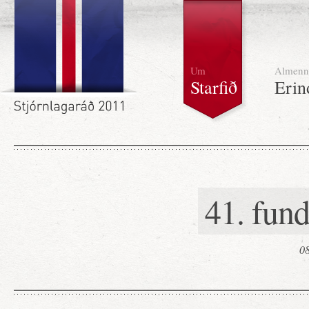
Um
Almenn
Starfið
Erin
41. fun
08