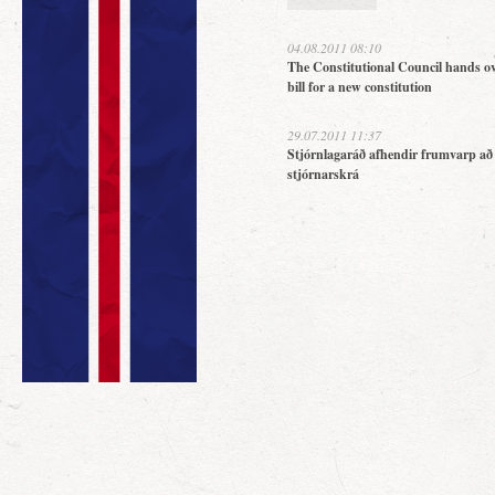
04.08.2011 08:10
The Constitutional Council hands ov
bill for a new constitution
29.07.2011 11:37
Stjórnlagaráð afhendir frumvarp að
stjórnarskrá