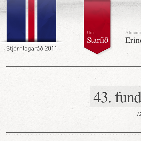
Um
Almenn
Starfið
Erin
43. fun
12