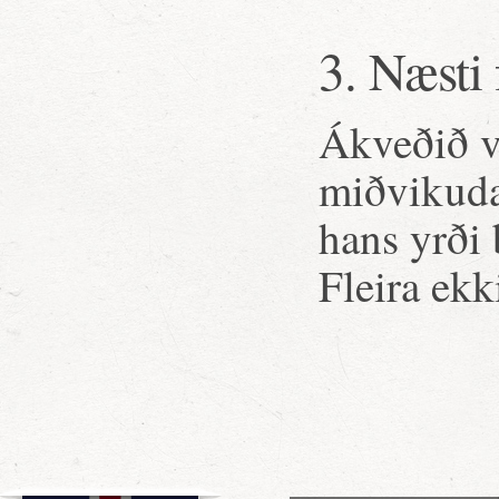
3. Næsti
Ákveðið v
miðvikudag
hans yrði
Fleira ekk