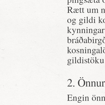
Rætt um n
og gildi k
kynningar 
bráðabirg
kosningalö
gildistöku
2. Önnur
Engin önn