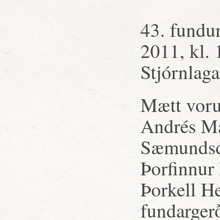
43. fundur
2011, kl. 
Stjórnlaga
Mætt voru
Andrés Ma
Sæmundsdó
Þorfinnur
Þorkell H
fundarger