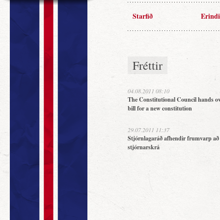
Starfið
Erindi
Fréttir
04.08.2011 08:10
The Constitutional Council hands ov
bill for a new constitution
29.07.2011 11:37
Stjórnlagaráð afhendir frumvarp að
stjórnarskrá