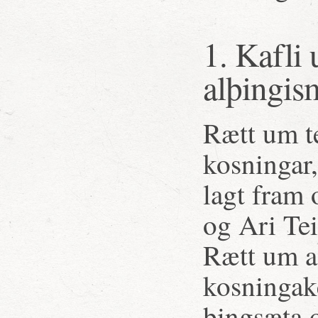
1. Kafli
alþingi
Rætt um te
kosningar
lagt fram 
og Ari Tei
Rætt um a
kosningak
þingsæta o