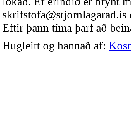
lokað. Ef erindið er brýnt 
skrifstofa@stjornlagarad.is
Eftir þann tíma þarf að bein
Hugleitt og hannað af:
Kos