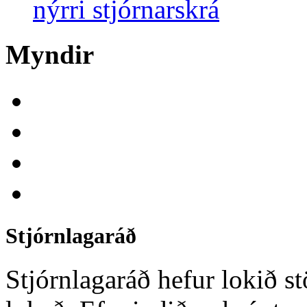
nýrri stjórnarskrá
Myndir
Stjórnlagaráð
Stjórnlagaráð hefur lokið st