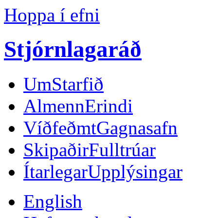
Hoppa í efni
Stjórnlagaráð
Um
Starfið
Almenn
Erindi
Víðfeðmt
Gagnasafn
Skipaðir
Fulltrúar
Ítarlegar
Upplýsingar
English