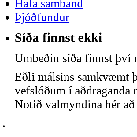
Hafa samband
Þjóðfundur
Síða finnst ekki
Umbeðin síða finnst því 
Eðli málsins samkvæmt þ
vefslóðum í aðdraganda r
Notið valmyndina hér að o
.