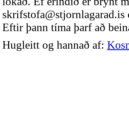
lokað. Ef erindið er brýnt 
skrifstofa@stjornlagarad.is
Eftir þann tíma þarf að bein
Hugleitt og hannað af:
Kos