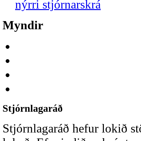
nýrri stjórnarskrá
Myndir
Stjórnlagaráð
Stjórnlagaráð hefur lokið st