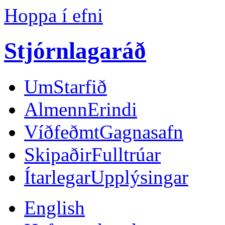
Hoppa í efni
Stjórnlagaráð
Um
Starfið
Almenn
Erindi
Víðfeðmt
Gagnasafn
Skipaðir
Fulltrúar
Ítarlegar
Upplýsingar
English