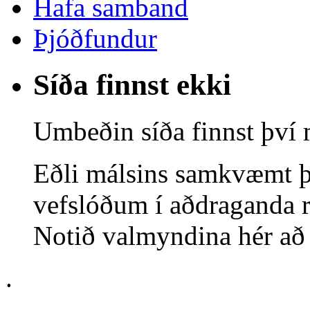
Hafa samband
Þjóðfundur
Síða finnst ekki
Umbeðin síða finnst því 
Eðli málsins samkvæmt þ
vefslóðum í aðdraganda r
Notið valmyndina hér að o
.