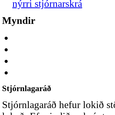
nýrri stjórnarskrá
Myndir
Stjórnlagaráð
Stjórnlagaráð hefur lokið st