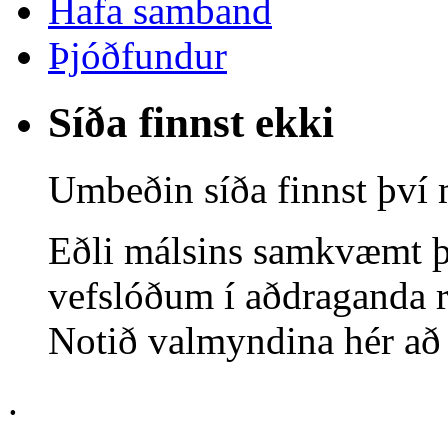
Hafa samband
Þjóðfundur
Síða finnst ekki
Umbeðin síða finnst því 
Eðli málsins samkvæmt þ
vefslóðum í aðdraganda r
Notið valmyndina hér að o
.