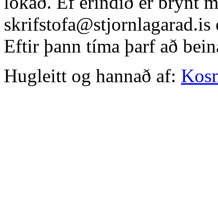
lokað. Ef erindið er brýnt 
skrifstofa@stjornlagarad.is
Eftir þann tíma þarf að bein
Hugleitt og hannað af:
Kos