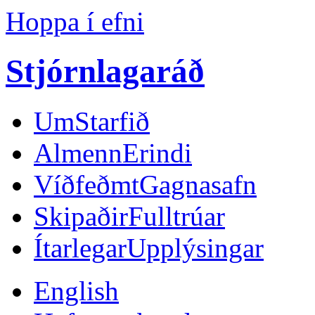
Hoppa í efni
Stjórnlagaráð
Um
Starfið
Almenn
Erindi
Víðfeðmt
Gagnasafn
Skipaðir
Fulltrúar
Ítarlegar
Upplýsingar
English