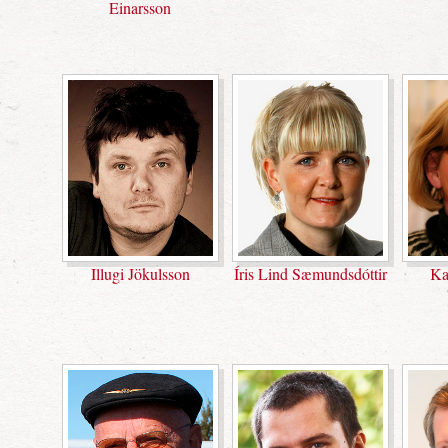
Einarsson
Illugi Jökulsson
Ka
Íris Lind Sæmundsdóttir