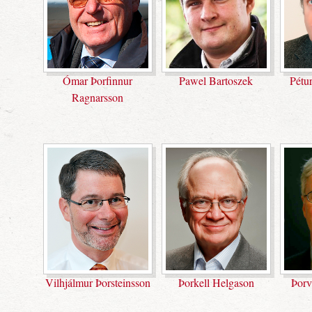
Ómar Þorfinnur
Pawel Bartoszek
Pétu
Ragnarsson
Vilhjálmur Þorsteinsson
Þorkell Helgason
Þorv