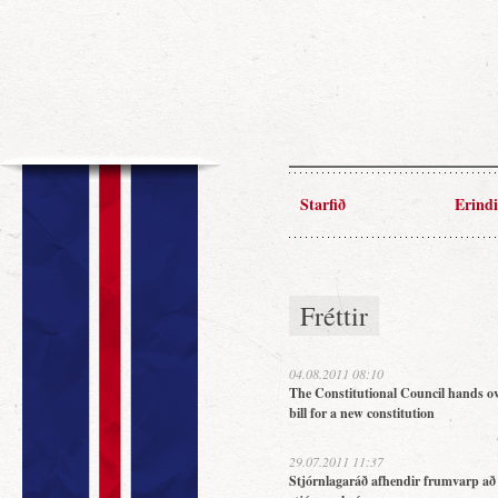
Starfið
Erindi
Fréttir
04.08.2011 08:10
The Constitutional Council hands ov
bill for a new constitution
29.07.2011 11:37
Stjórnlagaráð afhendir frumvarp að