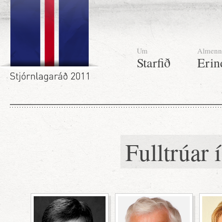
Um
Almenn
Starfið
Erin
Fulltrúar 