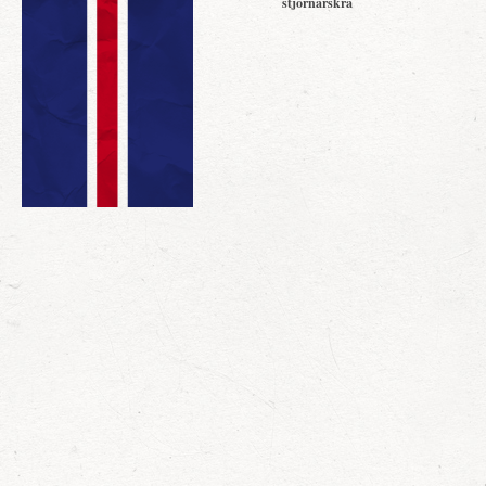
stjórnarskrá