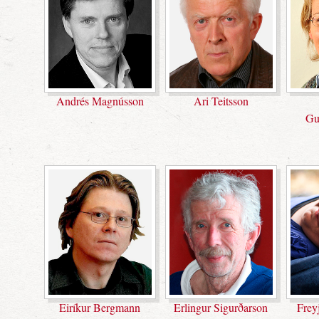
Andrés Magnússon
Ari Teitsson
Gu
Eiríkur Bergmann
Erlingur Sigurðarson
Frey