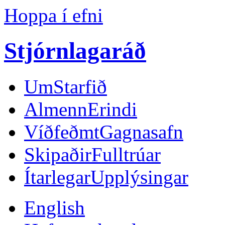
Hoppa í efni
Stjórnlagaráð
Um
Starfið
Almenn
Erindi
Víðfeðmt
Gagnasafn
Skipaðir
Fulltrúar
Ítarlegar
Upplýsingar
English