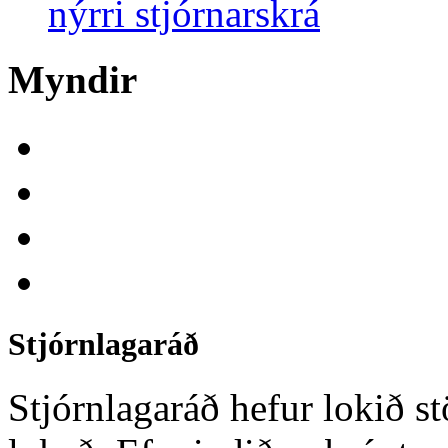
nýrri stjórnarskrá
Myndir
Stjórnlagaráð
Stjórnlagaráð hefur lokið st