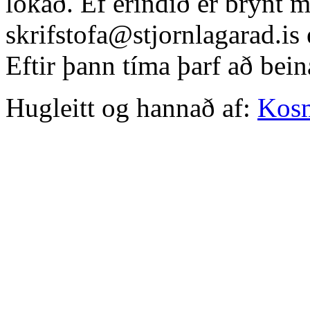
lokað. Ef erindið er brýnt 
skrifstofa@stjornlagarad.is
Eftir þann tíma þarf að bein
Hugleitt og hannað af:
Kos