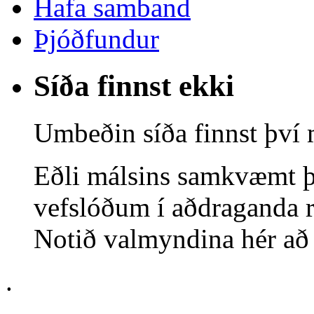
Hafa samband
Þjóðfundur
Síða finnst ekki
Umbeðin síða finnst því 
Eðli málsins samkvæmt þ
vefslóðum í aðdraganda r
Notið valmyndina hér að o
.