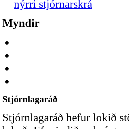
nýrri stjórnarskrá
Myndir
Stjórnlagaráð
Stjórnlagaráð hefur lokið st