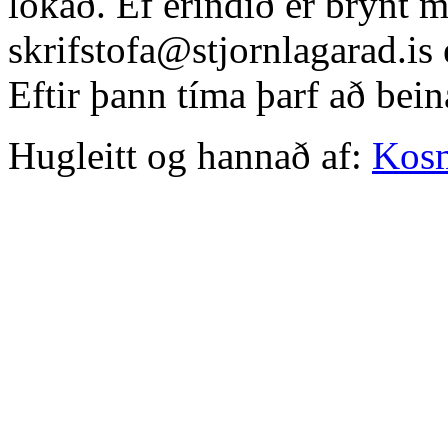
lokað. Ef erindið er brýnt 
skrifstofa@stjornlagarad.is
Eftir þann tíma þarf að bein
Hugleitt og hannað af:
Kos