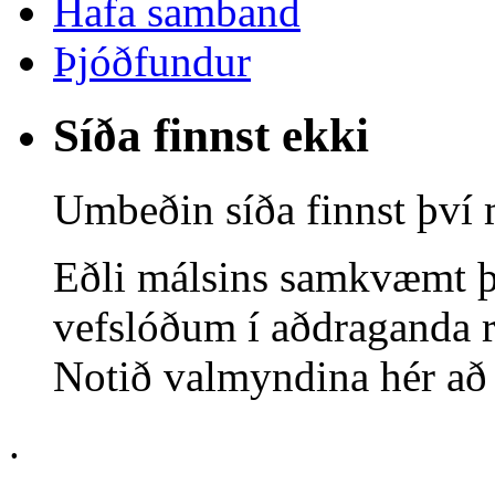
Hafa samband
Þjóðfundur
Síða finnst ekki
Umbeðin síða finnst því 
Eðli málsins samkvæmt þ
vefslóðum í aðdraganda r
Notið valmyndina hér að o
.