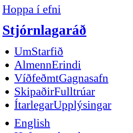
Hoppa í efni
Stjórnlagaráð
Um
Starfið
Almenn
Erindi
Víðfeðmt
Gagnasafn
Skipaðir
Fulltrúar
Ítarlegar
Upplýsingar
English