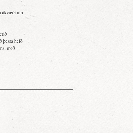
ána ákvæði um
erið
ð þessa hefð
umál með