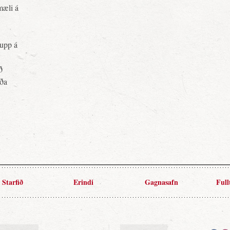
mæli á
upp á
ð
rða
Starfið
Erindi
Gagnasafn
Full