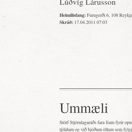
Lúðvíg Lárusson
Heimilisfang:
Furugerði 6, 108 Reykj
Skráð:
17.04.2011 07:03
Ummæli
Störf Stjórnlagaráðs fara fram fyrir o
tjöldum og við bjóðum öllum sem fylg