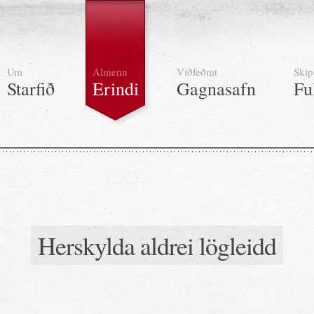
Um
Almenn
Víðfeðmt
Skip
Starfið
Erindi
Gagnasafn
Fu
Herskylda aldrei lögleidd