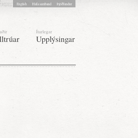
English
Hafa samband
Þjóðfundur
aðir
Ítarlegar
lltrúar
Upplýsingar