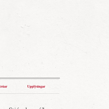
trúar
Upplýsingar