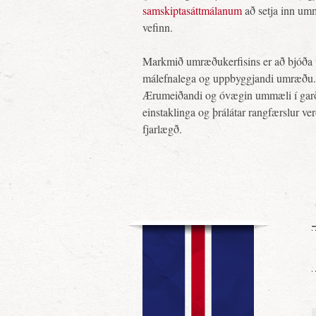
samskiptasáttmálanum
að setja inn um
vefinn.
Markmið umræðukerfisins er að bjóða 
málefnalega og uppbyggjandi umræðu.
Ærumeiðandi og óvægin ummæli í gar
einstaklinga og þrálátar rangfærslur ve
fjarlægð.