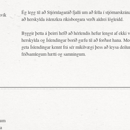
Ég legg til að Stjórnlagaráð fjalli um að fella í stjórnarskr
avík
að herskylda íslenzkra ríkisborgara verði aldrei lögleidd.
Byggir þetta á þeirri hefð að hérlendis hefur lengst af ekki v
herskylda og Íslendingar borið gæfu til að forðast hana. Me
geta Íslendingar kennt frá sér mikilvægi þess að leysa deil
friðsamlegum hætti og samningum.
pnum
ja