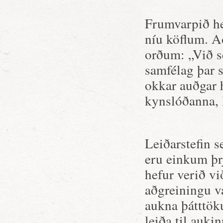
Frumvarpið he
níu köflum. Að
orðum: „Við s
samfélag þar s
okkar auðgar 
kynslóðanna, 
Leiðarstefin s
eru einkum þr
hefur verið v
aðgreiningu v
aukna þátttö
leiða til auki