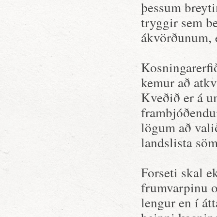
þessum breyti
tryggir sem be
ákvörðunum, e
Kosningarerfið
kemur að atkvæ
Kveðið er á u
frambjóðendur 
lögum að vali
landslista söm
Forseti skal e
frumvarpinu o
lengur en í át