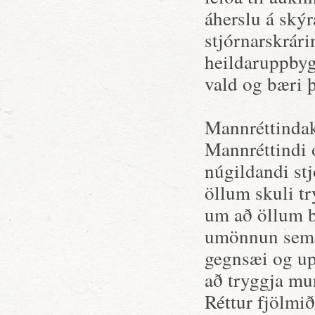
áherslu á skýr
stjórnarskrári
heildaruppbyg
vald og bæri þ
Mannréttindak
Mannréttindi o
núgildandi stj
öllum skuli tr
um að öllum b
umönnun sem v
gegnsæi og upp
að tryggja mu
Réttur fjölmið