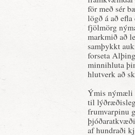
för með sér bæ
lögð á að efla 
fjölmörg nýmæ
markmið að lei
samþykkt auki
forseta Alþing
minnihluta þi
hlutverk að sk
Ýmis nýmæli e
til lýðræðisl
frumvarpinu ge
þjóðaratkvæði
af hundraði k