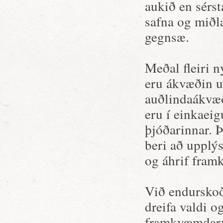
aukið en sérst
safna og miðl
gegnsæ.
Meðal fleiri 
eru ákvæðin u
auðlindaákvæð
eru í einkaei
þjóðarinnar. 
beri að upplý
og áhrif fram
Við endurskoð
dreifa valdi o
framkvæmdarva