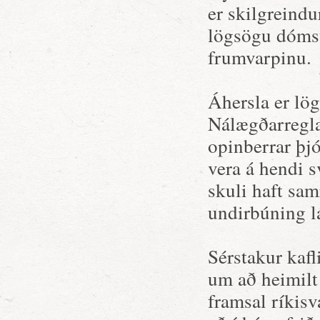
er skilgreindu
lögsögu dómst
frumvarpinu.
Áhersla er lög
Nálægðarregla 
opinberrar þjó
vera á hendi s
skuli haft sam
undirbúning la
Sérstakur kafl
um að heimilt 
framsal ríkisv