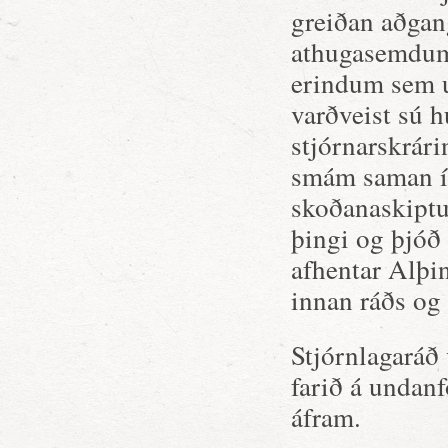
greiðan aðgan
athugasemdum
erindum sem u
varðveist sú
stjórnarskrár
smám saman í
skoðanaskiptu
þingi og þjóð
afhentar Alþi
innan ráðs og 
Stjórnlagaráð
farið á undan
áfram.