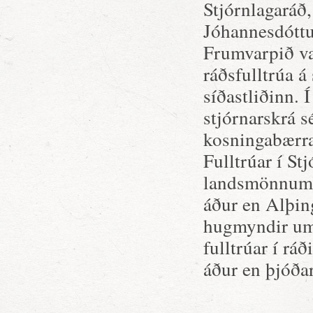
Stjórnlagaráð,
Jóhannesdótt
Frumvarpið v
ráðsfulltrúa á
síðastliðinn. 
stjórnarskrá s
kosningabærra
Fulltrúar í St
landsmönnum f
áður en Alþin
hugmyndir um 
fulltrúar í rá
áður en þjóða