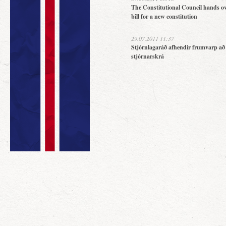
The Constitutional Council hands ov
bill for a new constitution
29.07.2011 11:37
Stjórnlagaráð afhendir frumvarp að
stjórnarskrá