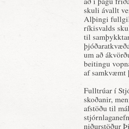
að í þágu fri
skuli ávallt v
Alþingi fullgi
ríkisvalds sku
til samþykktar
þjóðaratkvæða
um að ákvörðu
beitingu vopn
af samkvæmt þ
Fulltrúar í St
skoðanir, men
afstöðu til má
stjórnlaganefnd
niðurstöður Þ