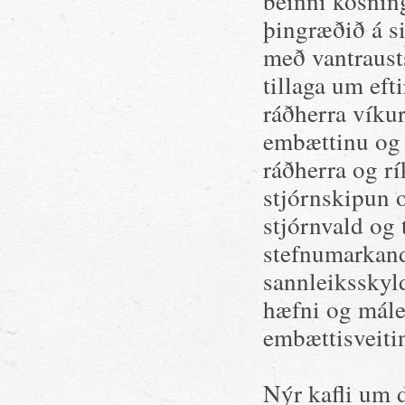
beinni kosnin
þingræðið á s
með vantrausts
tillaga um ef
ráðherra víku
embættinu og
ráðherra og rí
stjórnskipun o
stjórnvald og
stefnumarkand
sannleiksskyl
hæfni og mále
embættisveiti
Nýr kafli um 