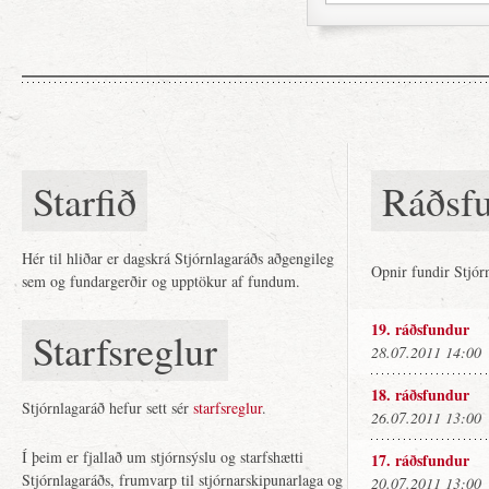
Starfið
Ráðsfu
Hér til hliðar er dagskrá Stjórnlagaráðs aðgengileg
Opnir fundir Stjór
sem og fundargerðir og upptökur af fundum.
19. ráðsfundur
Starfsreglur
28.07.2011 14:00
18. ráðsfundur
Stjórnlagaráð hefur sett sér
starfsreglur
.
26.07.2011 13:00
Í þeim er fjallað um stjórnsýslu og starfshætti
17. ráðsfundur
Stjórnlagaráðs, frumvarp til stjórnarskipunarlaga og
20.07.2011 13:00