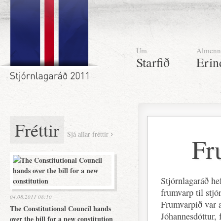
Um
Almenn
Starfið
Erin
Fréttir
Sjá allar fréttir
Fr
Stjórnlagaráð h
frumvarp til stjó
04.08.2011 08:10
Frumvarpið var 
The Constitutional Council hands
Jóhannesdóttur, 
over the bill for a new constitution