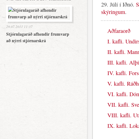
29. Júlí í Iðnó.
S
skýringum
.
29.07.2011 11:37
Aðfaraorð
Stjórnlagaráð afhendir frumvarp
að nýrri stjórnarskrá
I. kafli. Undi
II. kafli. Man
III. kafli. Alþ
IV. kafli. Fors
V. kafli. Ráðh
VI. kafli. Dó
VII. kafli. Sv
VIII. kafli. U
IX. kafli. Lo