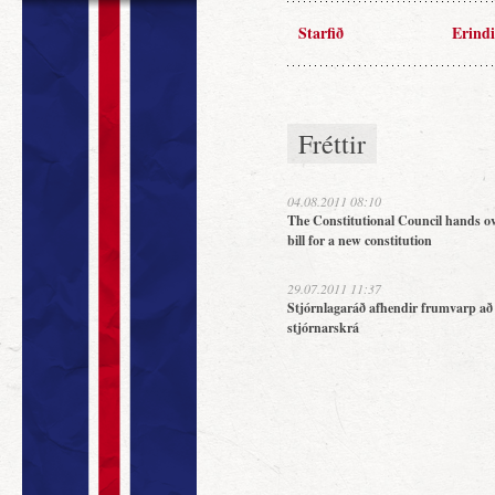
Starfið
Erindi
Fréttir
04.08.2011 08:10
The Constitutional Council hands ov
bill for a new constitution
29.07.2011 11:37
Stjórnlagaráð afhendir frumvarp að
stjórnarskrá