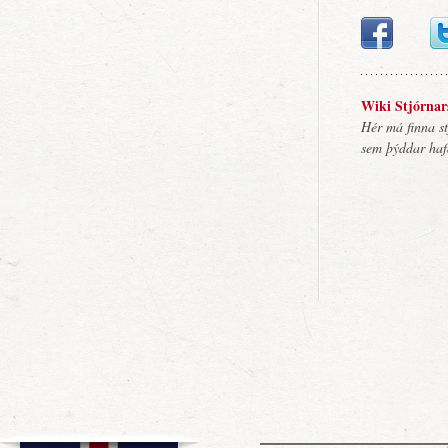
Wiki Stjórnar
Hér má finna s
sem þýddar hafa