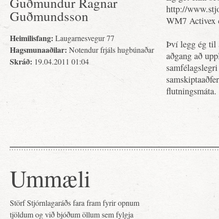
Guðmundur Ragnar
http://www.stj
Guðmundsson
WM7 Activex c
Heimilisfang:
Laugarnesvegur 77
Því legg ég ti
Hagsmunaaðilar:
Notendur frjáls hugbúnaðar
aðgang að uppl
Skráð:
19.04.2011 01:04
samfélagslegri
samskiptaaðfer
flutningsmáta.
Ummæli
Störf Stjórnlagaráðs fara fram fyrir opnum
tjöldum og við bjóðum öllum sem fylgja