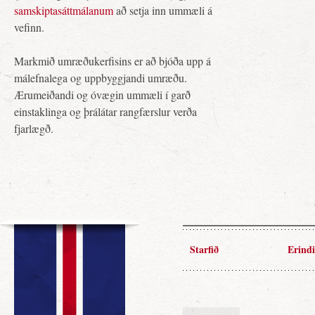
samskiptasáttmálanum
að setja inn ummæli á
vefinn.
Markmið umræðukerfisins er að bjóða upp á
málefnalega og uppbyggjandi umræðu.
Ærumeiðandi og óvægin ummæli í garð
einstaklinga og þrálátar rangfærslur verða
fjarlægð.
Starfið
Erindi