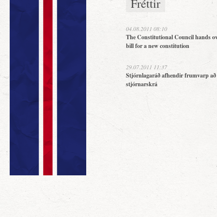
Fréttir
04.08.2011 08:10
The Constitutional Council hands ov
bill for a new constitution
29.07.2011 11:37
Stjórnlagaráð afhendir frumvarp að
stjórnarskrá