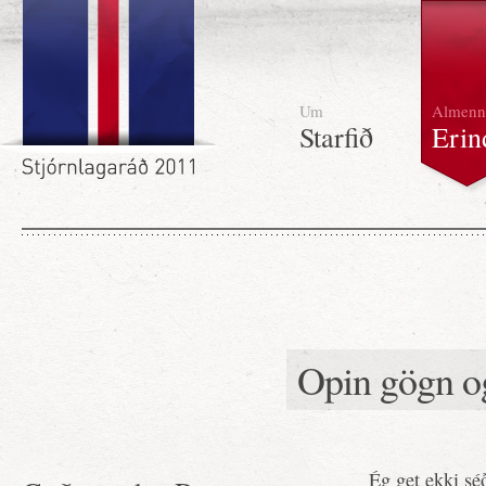
Um
Almenn
Starfið
Erin
Opin gögn og
Ég get ekki sé