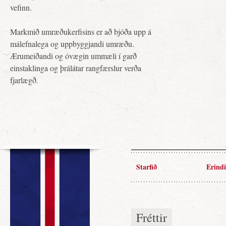
vefinn.
Markmið umræðukerfisins er að bjóða upp á
málefnalega og uppbyggjandi umræðu.
Ærumeiðandi og óvægin ummæli í garð
einstaklinga og þrálátar rangfærslur verða
fjarlægð.
Starfið
Erindi
Fréttir