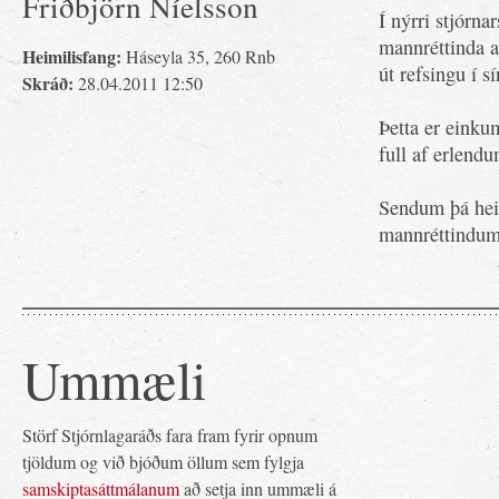
Friðbjörn Níelsson
Í nýrri stjórna
mannréttinda að
Heimilisfang:
Háseyla 35, 260 Rnb
út refsingu í s
Skráð:
28.04.2011 12:50
Þetta er einkum
full af erlend
Sendum þá heim
mannréttindum
Ummæli
Störf Stjórnlagaráðs fara fram fyrir opnum
tjöldum og við bjóðum öllum sem fylgja
samskiptasáttmálanum
að setja inn ummæli á