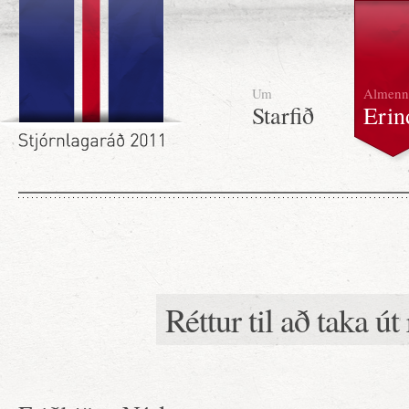
Um
Almenn
Starfið
Erin
Réttur til að taka út