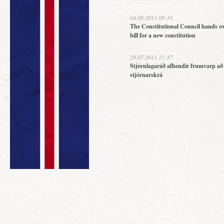
04.08.2011 08:10
The Constitutional Council hands ov
bill for a new constitution
29.07.2011 11:37
Stjórnlagaráð afhendir frumvarp að
stjórnarskrá