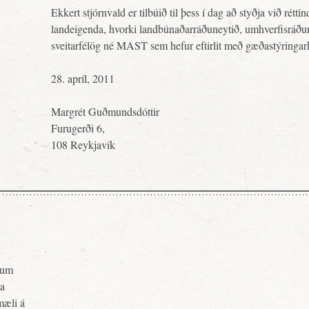
Ekkert stjórnvald er tilbúið til þess í dag að styðja við rétti
landeigenda, hvorki landbúnaðarráðuneytið, umhverfisráðu
sveitarfélög né MAST sem hefur eftirlit með gæðastýringar
28. apríl, 2011
Margrét Guðmundsdóttir
Furugerði 6,
108 Reykjavík
pnum
ja
mæli á