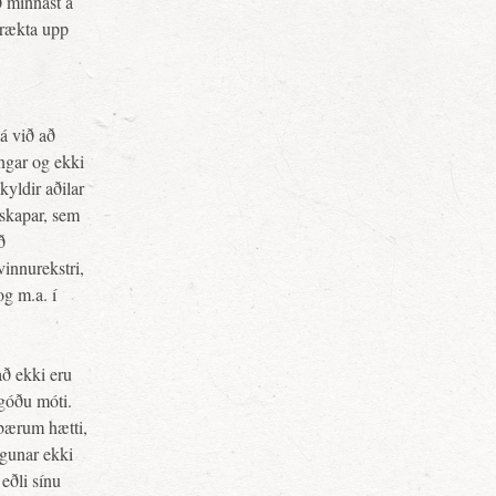
ð minnast á
 rækta upp
má við að
ngar og ekki
kyldir aðilar
úskapar, sem
ð
vinnurekstri,
og m.a. í
að ekki eru
 góðu móti.
fbærum hætti,
lgunar ekki
eðli sínu