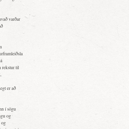
 hvað varðar
að
m
urframleiðsla
 á
rekstur til
,
egt er að
inn í sögu
ngu og
s og