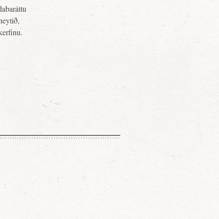
ndabaráttu
neytið,
kerfinu.