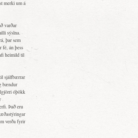
st merki um á
að varðar
lli sýslna.
rá, þar sem
r fé, án þess
fi heimild til
il sjálfbærrar
og bændur
algjörri óþökk
r
erfi. Það eru
gæðastýringar
em verða fyrir