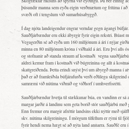
Skógræktar ríkisins að spyrna við eyðingu. Þá ber einnig a
þúsundir manna sem eyða eigin verðmætum og frítíma í að
svæði oft í tengslum við sumarhúsabyggð.
Í dag njóta landeigendur engrar verndar gegn ágangi búfjár.
Sauðfjárbændur eru ekki ábyrgir fyrir eigin rekstri. Búast 
Vegagerðin sé að eyða um 160 milljónum á ári í nýjar girði
minna en 80 milljónum króna í viðhald á ári. Eru því alls ós
og stofnanir að standa straum af kostnaði vegna sauðfjárb
aldrei kemur fram í kostnaði við búgreinina og allt á kostna
skattgreiðenda. Þetta erindi snýst því um ábyrgð manna í at
það er að framleiðsla búfjárafurða verði eðlilega skilgreind 
samræmi við nútíma viðmið og viðhorf í umhverfisrétti.
Sauðfjárbændur hvetja til stækkunar búa, en vandinn er sá 
margar jarðir á landinu sem geta borið stór sauðfjárbú með
Enn fremur eru margir afréttir landsins ekki nýttir með sjál
skv. nútíma skilgreiningu. Í mörgum tilfellum er rými til fjö
fyrir hendi nema hægt sé að nýta land annarra. Sauðfé eru í 