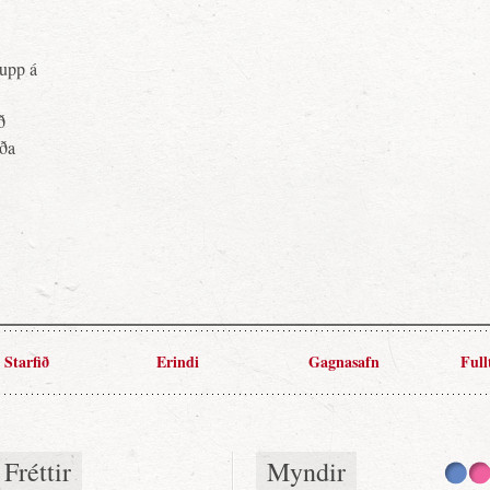
upp á
ð
rða
Starfið
Erindi
Gagnasafn
Full
Fréttir
Myndir