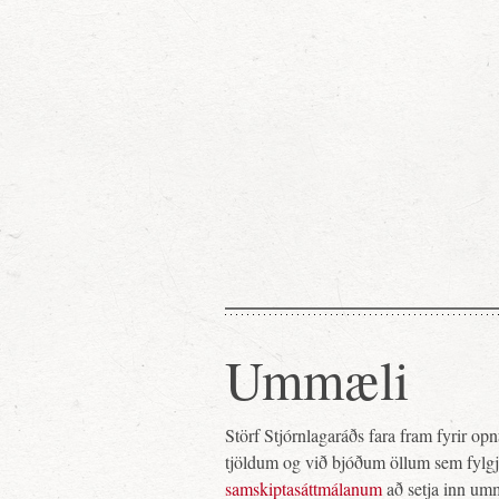
Ummæli
Störf Stjórnlagaráðs fara fram fyrir o
tjöldum og við bjóðum öllum sem fylg
samskiptasáttmálanum
að setja inn um