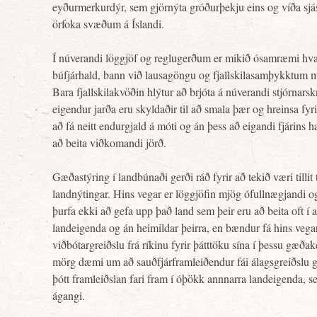
eyðurmerkurdýr, sem gjörnýta gróðurþekju eins og víða sjá
örfoka svæðum á Íslandi.
Í núverandi löggjöf og reglugerðum er mikið ósamræmi hv
búfjárhald, bann við lausagöngu og fjallskilasamþykktum mi
Bara fjallskilakvöðin hlýtur að brjóta á núverandi stjórnarsk
eigendur jarða eru skyldaðir til að smala þær og hreinsa fyri
að fá neitt endurgjald á móti og án þess að eigandi fjárins ha
að beita viðkomandi jörð.
Gæðastýring í landbúnaði gerði ráð fyrir að tekið væri tillit t
landnýtingar. Hins vegar er löggjöfin mjög ófullnægjandi 
þurfa ekki að gefa upp það land sem þeir eru að beita oft í 
landeigenda og án heimildar þeirra, en bændur fá hins vega
viðbótargreiðslu frá ríkinu fyrir þátttöku sína í þessu gæðak
mörg dæmi um að sauðfjárframleiðendur fái álagsgreiðslu 
þótt framleiðslan fari fram í óþökk annnarra landeigenda, s
ágangi.