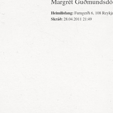
Margrét Guðmundsdót
Heimilisfang:
Furugerði 6, 108 Reykj
Skráð:
28.04.2011 21:49