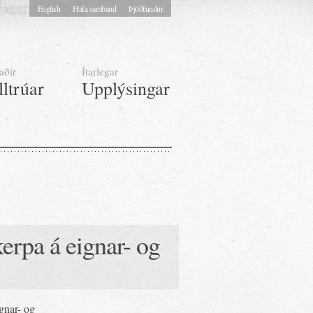
English
Hafa samband
Þjóðfundur
aðir
Ítarlegar
lltrúar
Upplýsingar
erpa á eignar- og
gnar- og