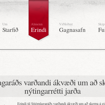
Um
Almenn
Víðfeðmt
Skip
Starfið
Erindi
Gagnasafn
Fu
nlagaráðs varðandi ákvæði um að sk
nýtingarrétti jarða
Erindi til Stjórnlagaráðs varðandi ákvæði um að skerpa á ei