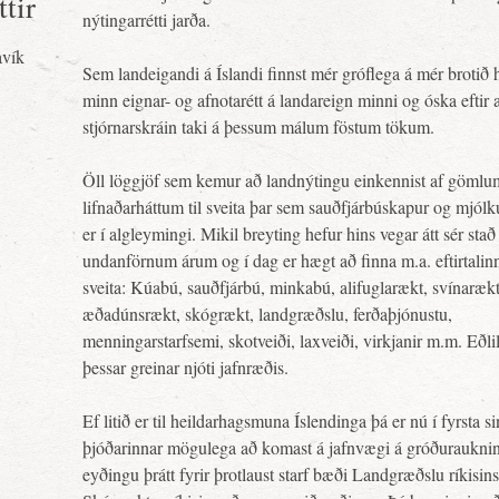
tir
nýtingarrétti jarða.
avík
Sem landeigandi á Íslandi finnst mér gróflega á mér brotið
minn eignar- og afnotarétt á landareign minni og óska eftir 
stjórnarskráin taki á þessum málum föstum tökum.
Öll löggjöf sem kemur að landnýtingu einkennist af gömlu
lifnaðarháttum til sveita þar sem sauðfjárbúskapur og mjólk
er í algleymingi. Mikil breyting hefur hins vegar átt sér stað
undanförnum árum og í dag er hægt að finna m.a. eftirtalinn 
sveita: Kúabú, sauðfjárbú, minkabú, alifuglarækt, svínarækt
æðadúnsrækt, skógrækt, landgræðslu, ferðaþjónustu,
menningarstarfsemi, skotveiði, laxveiði, virkjanir m.m. Eðlil
þessar greinar njóti jafnræðis.
Ef litið er til heildarhagsmuna Íslendinga þá er nú í fyrsta s
þjóðarinnar mögulega að komast á jafnvægi á gróðuraukni
eyðingu þrátt fyrir þrotlaust starf bæði Landgræðslu ríkisin