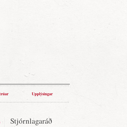
trúar
Upplýsingar
Stjórnlagaráð