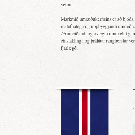
vefinn.
Markmið umræðukerfisins er að bjóða 
málefnalega og uppbyggjandi umræðu.
Ærumeiðandi og óvægin ummæli í gar
einstaklinga og þrálátar rangfærslur ve
fjarlægð.