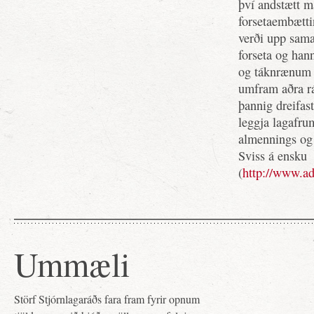
því andstætt m
forsetaembætti
verði upp sama
forseta og han
og táknrænum f
umfram aðra rá
þannig dreifast
leggja lagafru
almennings og
Sviss á ensku
(
http://www.ad
Ummæli
Störf Stjórnlagaráðs fara fram fyrir opnum