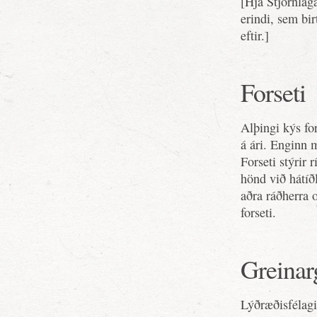
[Hjá Stjórnlag
erindi, sem birt
eftir.]
Forseti
Alþingi kýs fo
á ári. Enginn m
Forseti stýrir
hönd við hátíð
aðra ráðherra 
forseti.
Greinar
Lýðræðisfélagi