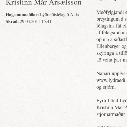
Kristinn Már Ársælsson
Meðfylgjandi e
Hagsmunaaðilar:
Lýðræðisfélagið Alda
breytingum á st
Skráð:
29.04.2011 15:41
félagsins fái e
af félagsmönnu
opnir) á síðas
Ellenberger og
skýringa á till
að veita þær m
Nánari upplýsi
www.lydraedi.w
og stjórn.
Fyrir hönd Lýð
Kristinn Már 
stjórnarmaður