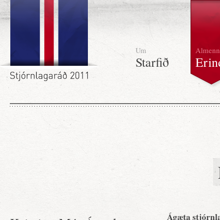
Um
Almenn
Starfið
Erin
Ágæta stjórnl