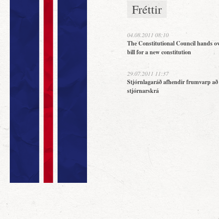
Fréttir
04.08.2011 08:10
The Constitutional Council hands ov
bill for a new constitution
29.07.2011 11:37
Stjórnlagaráð afhendir frumvarp að
stjórnarskrá