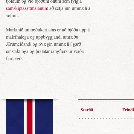
tjöldum og við bjóðum öllum sem fylgja
samskiptasáttmálanum
að setja inn ummæli á
vefinn.
Markmið umræðukerfisins er að bjóða upp á
málefnalega og uppbyggjandi umræðu.
Ærumeiðandi og óvægin ummæli í garð
einstaklinga og þrálátar rangfærslur verða
fjarlægð.
Starfið
Erindi