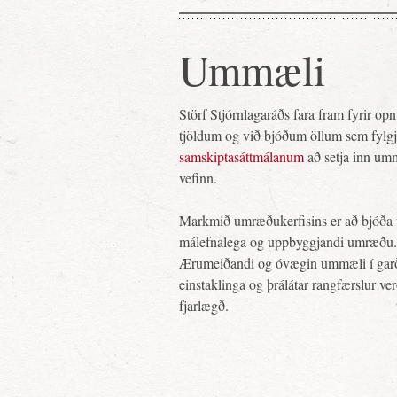
Ummæli
Störf Stjórnlagaráðs fara fram fyrir o
tjöldum og við bjóðum öllum sem fylg
samskiptasáttmálanum
að setja inn um
vefinn.
Markmið umræðukerfisins er að bjóða 
málefnalega og uppbyggjandi umræðu.
Ærumeiðandi og óvægin ummæli í gar
einstaklinga og þrálátar rangfærslur ve
fjarlægð.