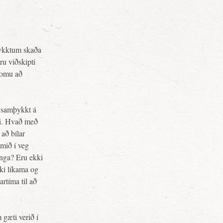
þykktum skaða
u viðskipti
komu að
a samþykkt á
nni. Hvað með
að bílar
omið í veg
enga? Eru ekki
kki líkama og
rtíma til að
 gæti verið í