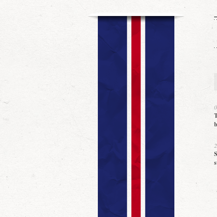
0
T
b
2
S
s