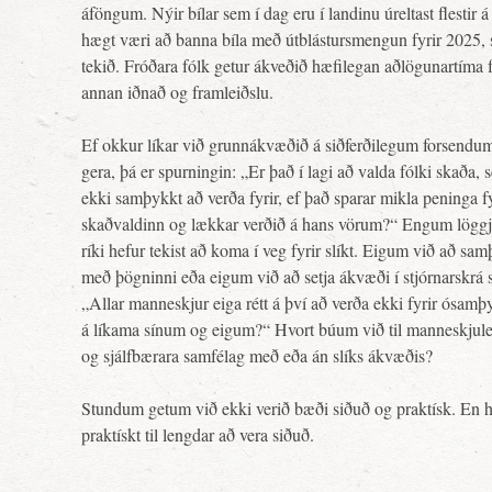
áföngum. Nýir bílar sem í dag eru í landinu úreltast flestir á
hægt væri að banna bíla með útblástursmengun fyrir 2025,
tekið. Fróðara fólk getur ákveðið hæfilegan aðlögunartíma fy
annan iðnað og framleiðslu.
Ef okkur líkar við grunnákvæðið á siðferðilegum forsendum,
gera, þá er spurningin: „Er það í lagi að valda fólki skaða,
ekki samþykkt að verða fyrir, ef það sparar mikla peninga fy
skaðvaldinn og lækkar verðið á hans vörum?“ Engum löggja
ríki hefur tekist að koma í veg fyrir slíkt. Eigum við að sam
með þögninni eða eigum við að setja ákvæði í stjórnarskrá 
„Allar manneskjur eiga rétt á því að verða ekki fyrir ósam
á líkama sínum og eigum?“ Hvort búum við til manneskjulegr
og sjálfbærara samfélag með eða án slíks ákvæðis?
Stundum getum við ekki verið bæði siðuð og praktísk. En h
praktískt til lengdar að vera siðuð.