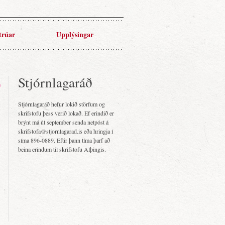
trúar
Upplýsingar
Stjórnlagaráð
Stjórnlagaráð hefur lokið störfum og
skrifstofu þess verið lokað. Ef erindið er
brýnt má út september senda netpóst á
skrifstofa@stjornlagarad.is eða hringja í
síma 896-0889. Eftir þann tíma þarf að
beina erindum til skrifstofu Alþingis.