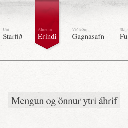
Um
Almenn
Víðfeðmt
Skip
Starfið
Erindi
Gagnasafn
Fu
Mengun og önnur ytri áhrif