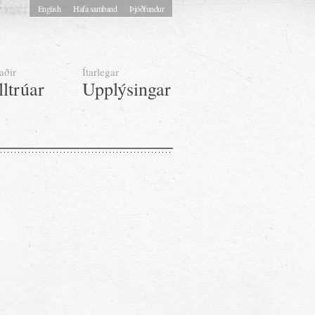
English
Hafa samband
Þjóðfundur
aðir
Ítarlegar
lltrúar
Upplýsingar