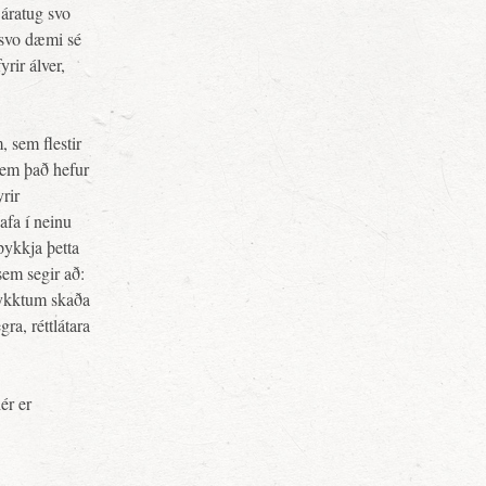
 áratug svo
 svo dæmi sé
rir álver,
 sem flestir
 sem það hefur
rir
fa í neinu
þykkja þetta
sem segir að:
þykktum skaða
a, réttlátara
ér er