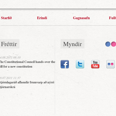
Starfið
Erindi
Gagnasafn
Full
Fréttir
Myndir
4.08.2011 08:10
he Constitutional Council hands over the
ill for a new constitution
9.07.2011 11:37
tjórnlagaráð afhendir frumvarp að nýrri
tjórnarskrá