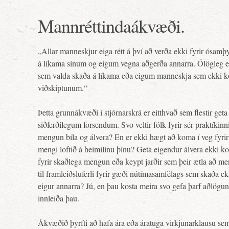
Mannréttindaákvæði.
„Allar manneskjur eiga rétt á því að verða ekki fyrir ósam
á líkama sínum og eigum vegna aðgerða annarra. Ólögleg er
sem valda skaða á líkama eða eigum manneskja sem ekki 
viðskiptunum.“
Þetta grunnákvæði í stjórnarskrá er eitthvað sem flestir get
siðferðilegum forsendum. Svo veltir fólk fyrir sér praktíki
mengun bíla og álvera? En er ekki hægt að koma í veg fyrir 
mengi loftið á heimilinu þínu? Geta eigendur álvera ekki k
fyrir skaðlega mengun eða keypt jarðir sem þeir ætla að m
til framleiðsluferli fyrir gæði nútímasamfélags sem skaða e
eigur annarra? Jú, en þau kosta meira svo gefa þarf aðlöguna
innleiða þau.
Ákvæðið þyrfti að hafa ára eða áratuga virkjunarklausu sem