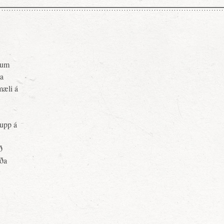
pnum
ja
mæli á
upp á
ð
rða