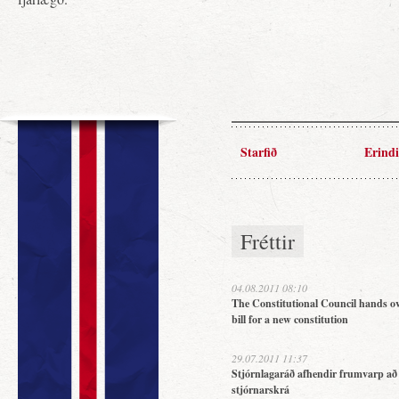
Starfið
Erindi
Fréttir
04.08.2011 08:10
The Constitutional Council hands ov
bill for a new constitution
29.07.2011 11:37
Stjórnlagaráð afhendir frumvarp að
stjórnarskrá