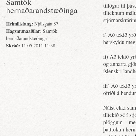
Samtök
tillögur til þ
hernaðarandstæðinga
tilteknum mál
stjórnarskrárin
Heimilisfang:
Njálsgata 87
Hagsmunaaðilar:
Samtök
i) Að tekið yrð
hernaðarandstæðinga
herskyldu megi 
Skráð:
11.05.2011 11:38
ii) Að tekið y
og annarra gjö
íslenskri landh
iii) Að tekið 
ófriði á hend
Náist ekki sam
tiltekið sé í s
plöggum – með 
þátttöku í her