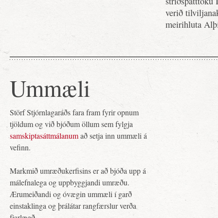
stríðsþátttöku
verið tilviljan
meirihluta Alþi
Ummæli
Störf Stjórnlagaráðs fara fram fyrir opnum
tjöldum og við bjóðum öllum sem fylgja
samskiptasáttmálanum
að setja inn ummæli á
vefinn.
Markmið umræðukerfisins er að bjóða upp á
málefnalega og uppbyggjandi umræðu.
Ærumeiðandi og óvægin ummæli í garð
einstaklinga og þrálátar rangfærslur verða
fjarlægð.