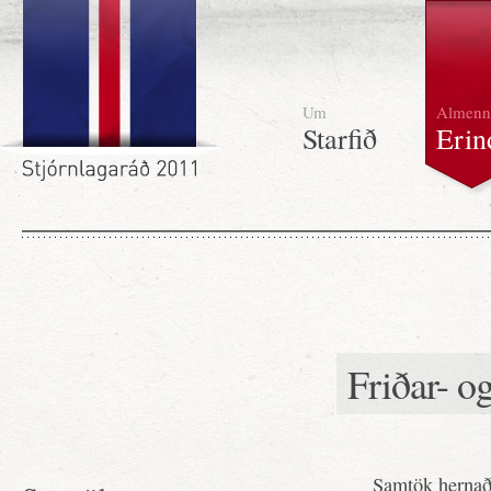
Um
Almenn
Starfið
Erin
Friðar- o
Samtök hernað