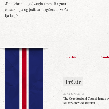
Ærumeiðandi og óvægin ummæli í garð
einstaklinga og þrálátar rangfærslur verða
fjarlægð.
Starfið
Erindi
Fréttir
04.08.2011 08:10
The Constitutional Council hands ov
bill for a new constitution