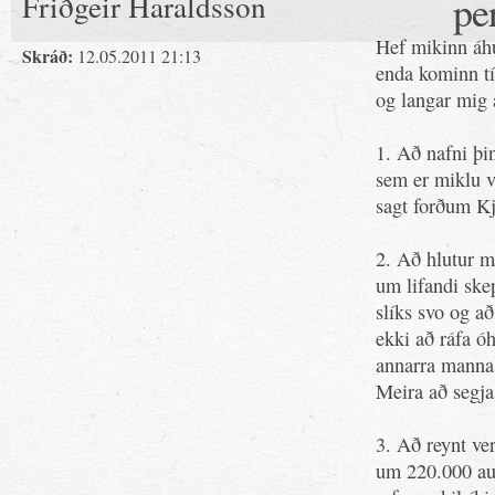
pe
Friðgeir Haraldsson
Hef mikinn áhu
Skráð:
12.05.2011 21:13
enda kominn tí
og langar mig 
1. Að nafni þi
sem er miklu v
sagt forðum Kj
2. Að hlutur má
um lifandi skepn
slíks svo og að
ekki að ráfa óh
annarra manna 
Meira að segja
3. Að reynt ve
um 220.000 au