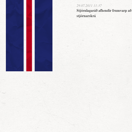
29.07.2011 11:37
Stjórnlagaráð afhendir frumvarp að
stjórnarskrá