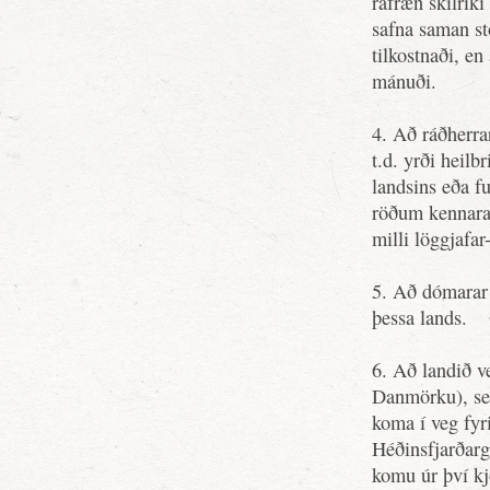
rafræn skilríki
safna saman st
tilkostnaði, e
mánuði.
4. Að ráðherrar
t.d. yrði heilb
landsins eða f
röðum kennara 
milli löggjafa
5. Að dómarar
þessa lands.
6. Að landið v
Danmörku), se
koma í veg fyr
Héðinsfjarðar
komu úr því k