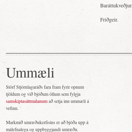
Baráttukveðjur
Friðgeir.
Ummæli
Störf Stjórnlagaráðs fara fram fyrir opnum
tjöldum og við bjóðum öllum sem fylgja
samskiptasáttmálanum
að setja inn ummæli á
vefinn.
Markmið umræðukerfisins er að bjóða upp á
málefnalega og uppbyggjandi umræðu.