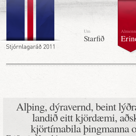
Um
Almenn
Starfið
Erin
Alþing, dýravernd, beint lýð
landið eitt kjördæmi, aðsk
kjörtímabila þingmanna og 