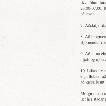
skv. tölum fara
23.00-07.00. Þ
að kosta.
7. Aðskilja rík
8. Að þingmenn
stjórnendur rík
9. Að jafna ein
hljóti og njóti
10. Lifandi ver
eiga flokkar að
að kjósa beint 
Mörgu mætti sv
læt hér staðar 