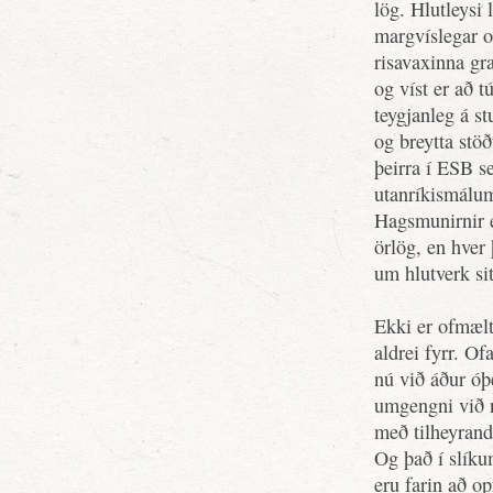
lög. Hlutleysi
margvíslegar o
risavaxinna gra
og víst er að t
teygjanleg á s
og breytta stö
þeirra í ESB s
utanríkismálu
Hagsmunirnir e
örlög, en hver
um hlutverk sit
Ekki er ofmælt 
aldrei fyrr. Of
nú við áður óþ
umgengni við n
með tilheyrand
Og það í slíku
eru farin að op