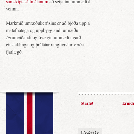
samskiptasáttmálanum
að setja inn ummæli á
vefinn.
Markmið umræðukerfisins er að bjóða upp á
málefnalega og uppbyggjandi umræðu.
Ærumeiðandi og óvægin ummæli í garð
einstaklinga og þrálátar rangfærslur verða
fjarlægð.
Starfið
Erindi
Fréttir