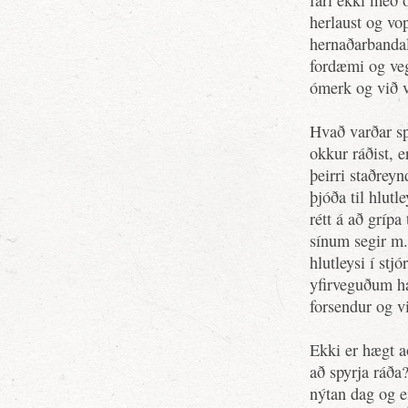
fari ekki með 
herlaust og vo
hernaðarbandal
fordæmi og veg
ómerk og við v
Hvað varðar sp
okkur ráðist, 
þeirri staðreyn
þjóða til hlutl
rétt á að grípa 
sínum segir m.
hlutleysi í st
yfirveguðum hæ
forsendur og vi
Ekki er hægt a
að spyrja ráða
nýtan dag og e