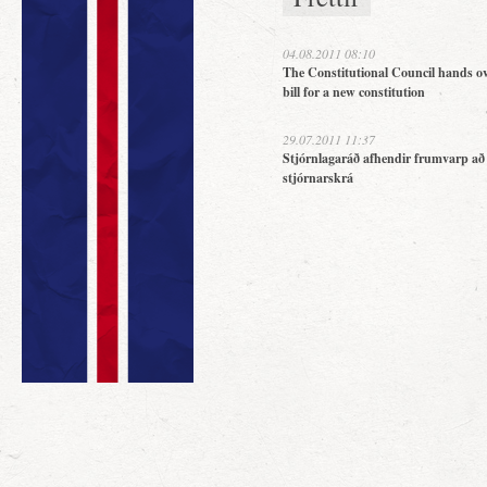
04.08.2011 08:10
The Constitutional Council hands ov
bill for a new constitution
29.07.2011 11:37
Stjórnlagaráð afhendir frumvarp að
stjórnarskrá