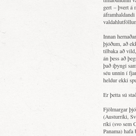
tímabundinn va
gert – þvert á 
áframhaldandi s
valdahlutföllu
Innan hernaða
þjóðum, að ek
tilbaka að vild
án þess að þegn
það íþyngi sam
séu unnin í fj
heldur ekki sp
Er þetta sú st
Fjölmargar þjóð
(Austurríki, Sv
ríki (svo sem 
Panama) hafa b