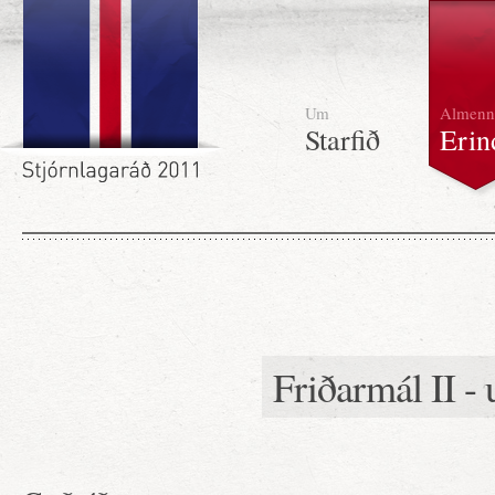
Um
Almenn
Starfið
Erin
Friðarmál II -