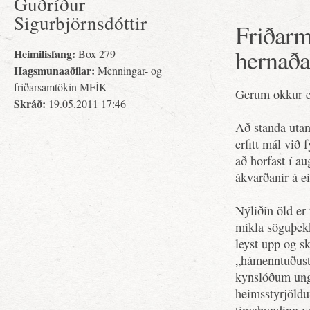
Guðríður
Sigurbjörnsdóttir
Friðarm
hernaða
Heimilisfang:
Box 279
Hagsmunaaðilar:
Menningar- og
friðarsamtökin MFÍK
Gerum okkur e
Skráð:
19.05.2011 17:46
Að standa utan
erfitt mál við 
að horfast í a
ákvarðanir á e
Nýliðin öld er 
mikla söguþekk
leyst upp og s
„hámenntuðust
kynslóðum ung
heimsstyrjöldu