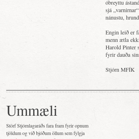
óbreyttu ástan
sjá „varnirnar
nánustu, hrun
Engin leið er 
menn ætla ekki
Harold Pinter 
fyrir dauða sin
Stjórn MFÍK
Ummæli
Störf Stjórnlagaráðs fara fram fyrir opnum
tjöldum og við bjóðum öllum sem fylgja