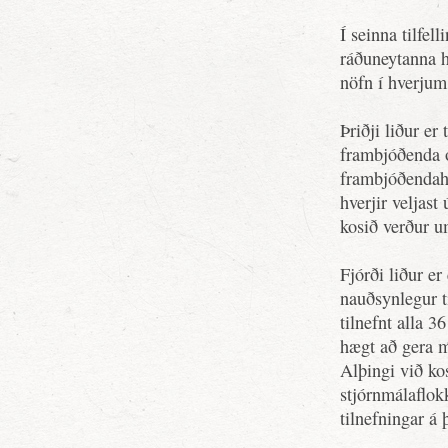
Í seinna tilfel
ráðuneytanna h
nöfn í hverjum 
Þriðji liður er
frambjóðenda 
frambjóðendahó
hverjir veljas
kosið verður u
Fjórði liður e
nauðsynlegur ti
tilnefnt alla 
hægt að gera m
Alþingi við kos
stjórnmálaflok
tilnefningar á