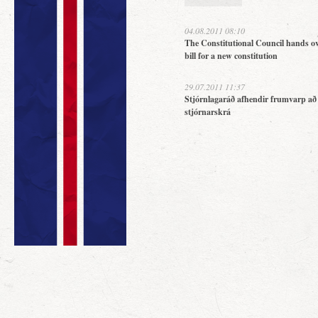
04.08.2011 08:10
The Constitutional Council hands ov
bill for a new constitution
29.07.2011 11:37
Stjórnlagaráð afhendir frumvarp að
stjórnarskrá