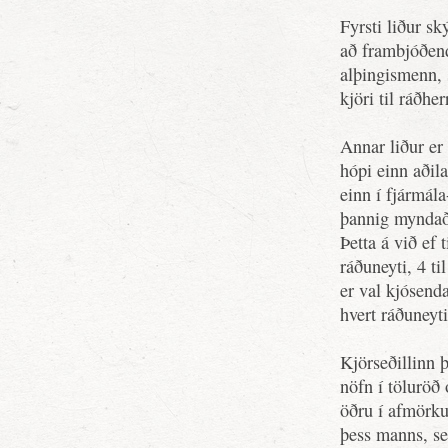
Fyrsti liður ský
að frambjóðend
alþingismenn, s
kjöri til ráðher
Annar liður er
hópi einn aðila
einn í fjármála
þannig myndað 
Þetta á við ef 
ráðuneyti, 4 ti
er val kjósenda
hvert ráðuneyti
Kjörseðillinn þ
nöfn í töluröð 
öðru í afmörku
þess manns, se