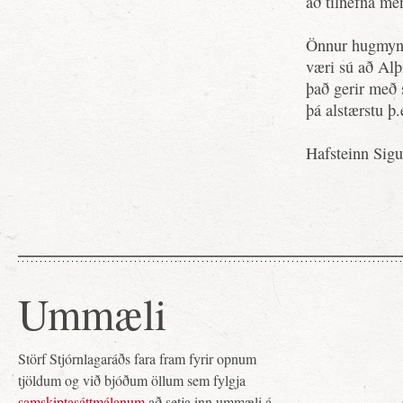
að tilnefna me
Önnur hugmynd
væri sú að Alþ
það gerir með 
þá alstærstu þ.
Hafsteinn Sigu
Ummæli
Störf Stjórnlagaráðs fara fram fyrir opnum
tjöldum og við bjóðum öllum sem fylgja
samskiptasáttmálanum
að setja inn ummæli á