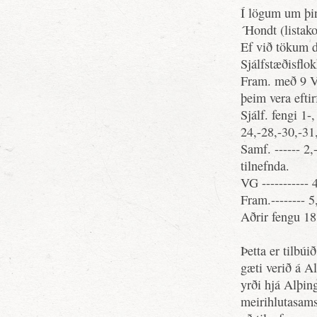
Í lögum um þin
´Hondt (listak
Ef við tökum 
Sjálfstæðisfl
Fram. með 9 V
þeim vera eftir
Sjálf. fengi 1-,
24,-28,-30,-31
Samf. ------ 2,
tilnefnda.
VG ----------- 
Fram.-------- 5
Aðrir fengu 18
Þetta er tilbúi
gæti verið á A
yrði hjá Alþing
meirihlutasams