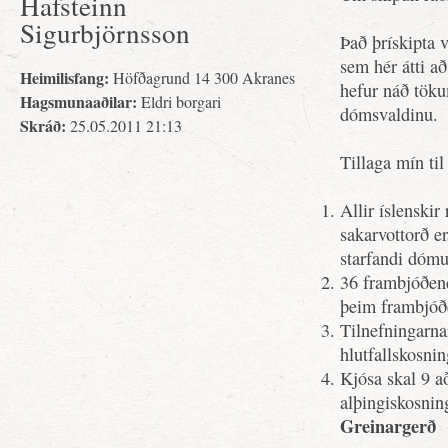
Hafsteinn
Sigurbjörnsson
Það þrískipta 
sem hér átti a
Heimilisfang:
Höfðagrund 14 300 Akranes
hefur náð töku
Hagsmunaaðilar:
Eldri borgari
dómsvaldinu.
Skráð:
25.05.2011 21:13
Tillaga mín til
Allir íslenskir
sakarvottorð e
starfandi dóm
36 frambjóðend
þeim frambjóðe
Tilnefningarn
hlutfallskosnin
Kjósa skal 9 a
alþingiskosni
Greinargerð