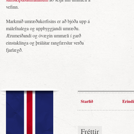
vefinn.
Markmið umræðukerfisins er að bjóða upp á
málefnalega og uppbyggjandi umræðu.
Ærumeiðandi og óvægin ummæli í garð
einstaklinga og þrálátar rangfærslur verða
fjarlægð.
Starfið
Erindi
Fréttir