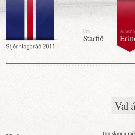
Um
Almenn
Starfið
Erin
Val 
Um skipun ráð