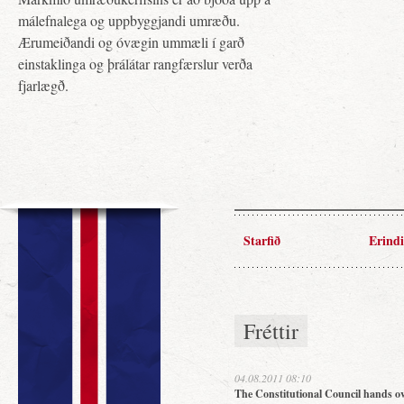
málefnalega og uppbyggjandi umræðu.
Ærumeiðandi og óvægin ummæli í garð
einstaklinga og þrálátar rangfærslur verða
fjarlægð.
Starfið
Erindi
Fréttir
04.08.2011 08:10
The Constitutional Council hands ov