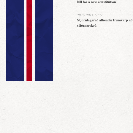
bill for a new constitution
29.07.2011 11:37
Stjórnlagaráð afhendir frumvarp að
stjórnarskrá