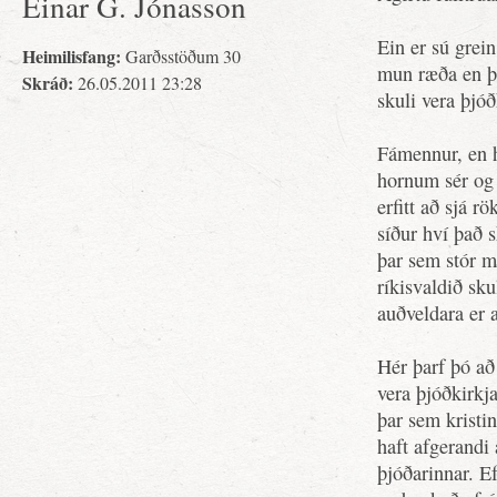
Einar G. Jónasson
Ein er sú grein
Heimilisfang:
Garðsstöðum 30
mun ræða en þa
Skráð:
26.05.2011 23:28
skuli vera þjóð
Fámennur, en h
hornum sér og s
erfitt að sjá r
síður hví það s
þar sem stór me
ríkisvaldið sk
auðveldara er a
Hér þarf þó að
vera þjóðkirkja
þar sem kristin
haft afgerandi
þjóðarinnar. Ef