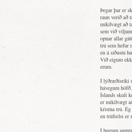
Þegar þar er sk
raun verið að 
mikilvægt að ta
sem við viljum 
opnar allar gát
trú sem hefur 
en á síðustu h
Við eigum ekki
erum.
Í lýðræðisríki 
hávegum höfð. 
Íslands skuli k
er mikilvægt að
kristna trú. Ég 
en trúfrelsi er 
Í hugum sumra v