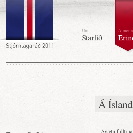
Um
Almenn
Starfið
Erin
Á Íslandi
Ágætu fulltrúa