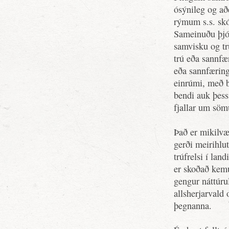
ósýnileg og að
rýmum s.s. skó
Sameinuðu þjóð
samvisku og trú
trú eða sannfær
eða sannfæring
einrúmi, með b
bendi auk þess
fjallar um sömu
Það er mikilvæ
gerði meirihlu
trúfrelsi í lan
er skoðað kemu
gengur náttúru
allsherjarvald 
þegnanna.