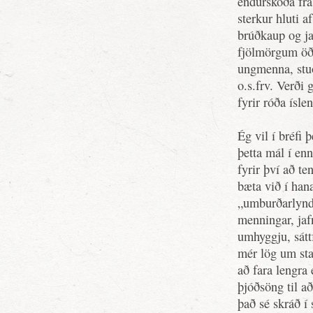
endurskoða frá 
sterkur hluti a
brúðkaup og ja
fjölmörgum öðr
ungmenna, stu
o.s.frv. Verði 
fyrir róða ísl
Ég vil í bréfi 
þetta mál í en
fyrir því að te
bæta við í hana
„umburðarlyndi
menningar, jafn
umhyggju, sátt
mér lög um sta
að fara lengra
þjóðsöng til að
það sé skráð í 