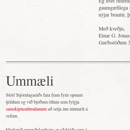
Ég hvet fulltrú
gaumgæfilega í
nýjar brautir, þ
Með kveðju,
Einar G. Jóna
Garðsstöðum 
Ummæli
Störf Stjórnlagaráðs fara fram fyrir opnum
tjöldum og við bjóðum öllum sem fylgja
samskiptasáttmálanum
að setja inn ummæli á
vefinn.
Markmið umræðukerfisins er að bjóða upp á