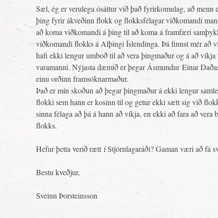
Sæl, ég er verulega ósáttur við það fyrirkomulag, að menn e
þing fyrir ákveðinn flokk og flokksfélagar viðkomandi mann
að koma viðkomandi á þing til að koma á framfæri samþy
viðkomandi flokks á Alþingi Íslendinga. Þá finnst mér að 
hafi ekki lengur umboð til að vera þingmaður og á að víkja ú
varamanni. Nýjasta dæmið er þegar Ásmundur Einar Daðaso
einu orðinn framsóknarmaður.
Það er mín skoðun að þegar þingmaður á ekki lengur saml
flokki sem hann er kosinn til og getur ekki sætt sig við flo
sinna félaga að þá á hann að víkja, en ekki að fara að vera 
flokks.
Hefur þetta verið rætt í Stjórnlagaráði? Gaman væri að fá s
Bestu kveðjur,
Sveinn Þorsteinsson