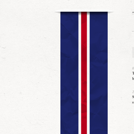
0
T
b
2
S
s