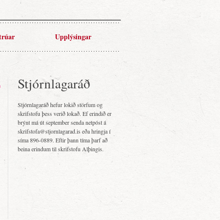
trúar
Upplýsingar
Stjórnlagaráð
Stjórnlagaráð hefur lokið störfum og
skrifstofu þess verið lokað. Ef erindið er
brýnt má út september senda netpóst á
skrifstofa@stjornlagarad.is eða hringja í
síma 896-0889. Eftir þann tíma þarf að
beina erindum til skrifstofu Alþingis.