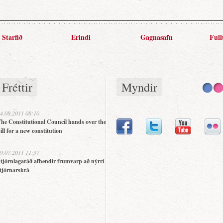
Starfið
Erindi
Gagnasafn
Full
Fréttir
Myndir
4.08.2011 08:10
he Constitutional Council hands over the
ill for a new constitution
9.07.2011 11:37
tjórnlagaráð afhendir frumvarp að nýrri
tjórnarskrá