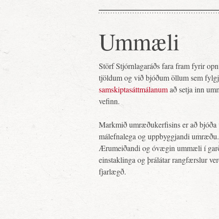
Ummæli
Störf Stjórnlagaráðs fara fram fyrir o
tjöldum og við bjóðum öllum sem fylg
samskiptasáttmálanum
að setja inn um
vefinn.
Markmið umræðukerfisins er að bjóða 
málefnalega og uppbyggjandi umræðu.
Ærumeiðandi og óvægin ummæli í gar
einstaklinga og þrálátar rangfærslur ve
fjarlægð.