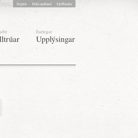
English
Hafa samband
Þjóðfundur
aðir
Ítarlegar
lltrúar
Upplýsingar