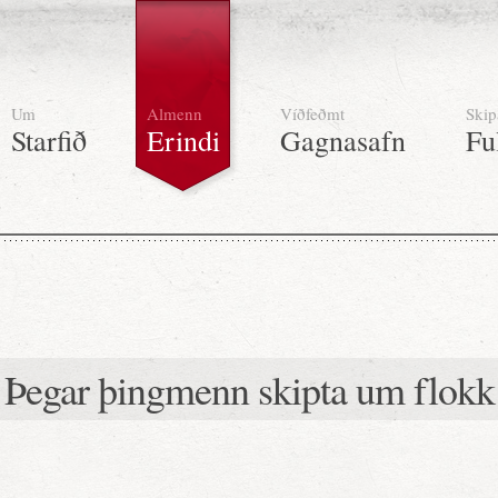
Um
Almenn
Víðfeðmt
Skip
Starfið
Erindi
Gagnasafn
Fu
Þegar þingmenn skipta um flokk