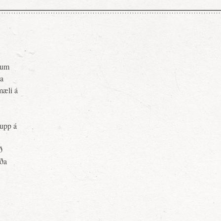
pnum
ja
mæli á
upp á
ð
rða