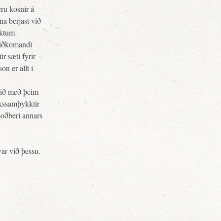
ru kosnir á
a berjast við
kktum
viðkomandi
r sæti fyrir
n er allt í
eið með þeim
kkssamþykktir
boðberi annars
var við þessu.