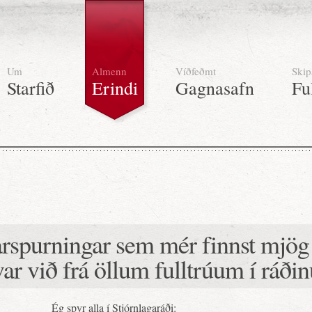
Um
Almenn
Víðfeðmt
Skip
Starfið
Erindi
Gagnasafn
Fu
rspurningar sem mér finnst mjög 
var við frá öllum fulltrúum í ráðin
Ég spyr alla í Stjórnlagaráði: