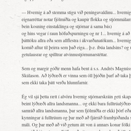
--- Hvernig á að stemma stigu við peningavaldinu... hvernig 
eignarréttar notar fjölmiðla og kaupir flokka og stjórnmála
bein kosning einstaklinga og stjórnar á sama bás)
og hins vegar í raun höfuðspurningu og nr 1... hvernig á að 
þátttöku allra eða sem allflestra í ákvarðanatökum... hverni
komið aftur til þeirra sem það eiga... þ.e. íbúa landsins? o
getulausrar og spilltrar atvinnustjórnunarstéttar.
Sem og margir góðir menn hafa bent á s.s. Andrés Magnús
Skúlason. Að lýðræði er vinna sem öll þjóðin þarf að taka þát
sem ekki taka þátt verða hlunnfarnir.
Ég vil sjá þetta rætt í alvöru hvernig stjórnarskráin geti s
beint lýðræði allra landsmanna... og ekki bara fulltrúalýðræð
samráð allra landsmanna, þar sem fjölmiðla er ekki þörf eð
kynningar á fulltrúum og þar með að fjárráð frambjóðanda 
máli. Og þar með að við getum átt von á annars konar fólki 