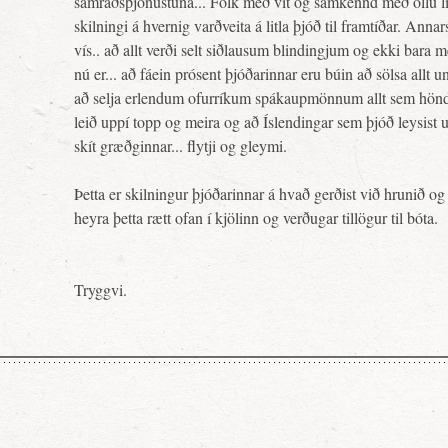
samráðsþjónustuna... Fólk með vit og samkennd með öllu lí
skilningi á hvernig varðveita á litla þjóð til framtíðar. Anna
vís.. að allt verði selt siðlausum blindingjum og ekki bara me
nú er... að fáein prósent þjóðarinnar eru búin að sölsa allt un
að selja erlendum ofurríkum spákaupmönnum allt sem hönd 
leið uppí topp og meira og að Íslendingar sem þjóð leysist 
skít græðginnar... flytji og gleymi.
Þetta er skilningur þjóðarinnar á hvað gerðist við hrunið og 
heyra þetta rætt ofan í kjölinn og verðugar tillögur til bóta.
Tryggvi.