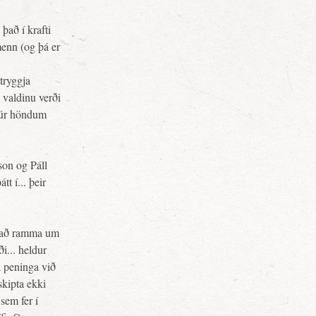
það í krafti
menn (og þá er
tryggja
g valdinu verði
g úr höndum
son og Páll
t í... þeir
kapað ramma um
i... heldur
a peninga við
skipta ekki
sem fer í