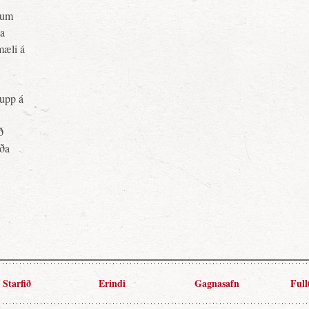
pnum
ja
mæli á
upp á
ð
rða
Starfið
Erindi
Gagnasafn
Full