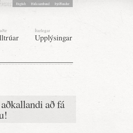
English
Hafa samband
Þjóðfundur
aðir
Ítarlegar
lltrúar
Upplýsingar
aðkallandi að fá
u!