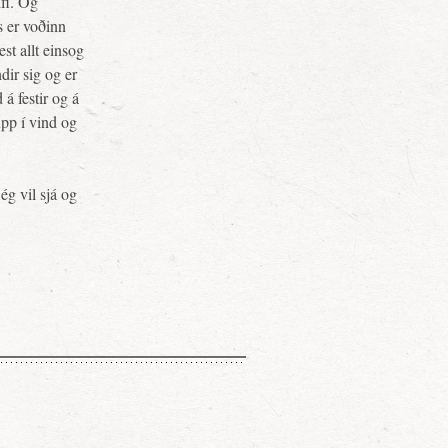
fi. Og
rs er voðinn
st allt einsog
dir sig og er
á festir og á
upp í vind og
ég vil sjá og