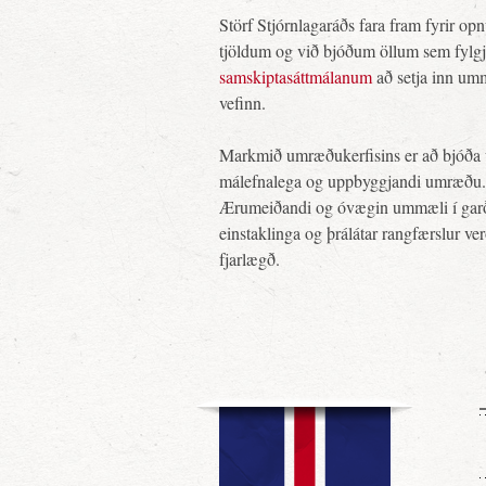
Störf Stjórnlagaráðs fara fram fyrir o
tjöldum og við bjóðum öllum sem fylg
samskiptasáttmálanum
að setja inn um
vefinn.
Markmið umræðukerfisins er að bjóða 
málefnalega og uppbyggjandi umræðu.
Ærumeiðandi og óvægin ummæli í gar
einstaklinga og þrálátar rangfærslur ve
fjarlægð.