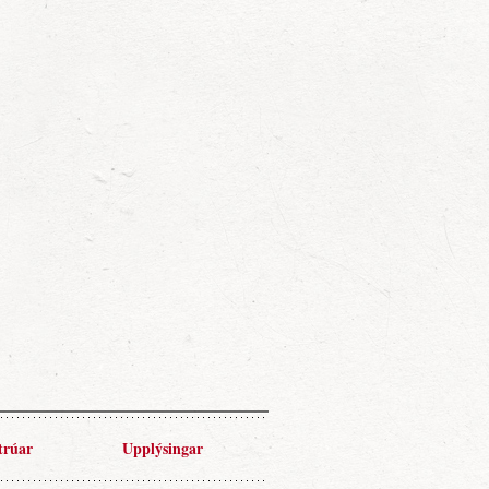
trúar
Upplýsingar