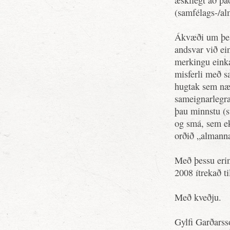
æskilegt að það
(samfélags-/a
Ákvæði um þess
andsvar við ei
merkingu eink
misferli með s
hugtak sem nær
sameignarlegra
þau minnstu (s
og smá, sem ek
orðið „almann
Með þessu erin
2008 ítrekað ti
Með kveðju.
Gylfi Garðarss