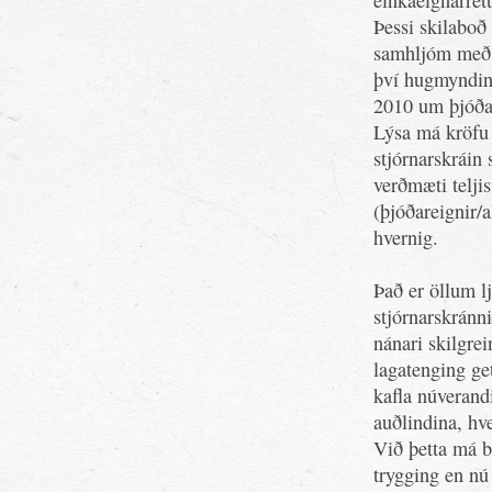
einkaeignarrétt
Þessi skilaboð
samhljóm með 
því hugmyndin 
2010 um þjóðare
Lýsa má kröfu
stjórnarskráin
verðmæti teljis
(þjóðareignir/
hvernig.
Það er öllum lj
stjórnarskránn
nánari skilgre
lagatenging get
kafla núverandi
auðlindina, hve
Við þetta má bæ
trygging en nú 