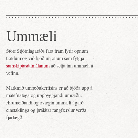
Ummæli
Störf Stjórnlagaráðs fara fram fyrir opnum
tjöldum og við bjóðum öllum sem fylgja
samskiptasáttmálanum
að setja inn ummæli á
vefinn.
Markmið umræðukerfisins er að bjóða upp á
málefnalega og uppbyggjandi umræðu.
Ærumeiðandi og óvægin ummæli í garð
einstaklinga og þrálátar rangfærslur verða
fjarlægð.