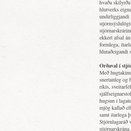
hvaða skilyrða 
hlutverks eigna
undirliggjandi
stjórnsýslulögi
stjórnarskrári
ekkert afsal á
formlega, ítar
hlutaðeigandi 
Orðaval í stj
Með hugtakinu 
snertanleg og 
ríkis, sveitar
sjálfseignarst
hugsun í lagat
mjög kallað eft
samt ítarlega 
Stjórnlagaráð v
stjórnarskrána.