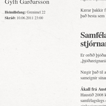
Gylfi Garðarsson
Kærar þakkir f
Heimilisfang:
Grenimel 22
það besta sem 
Skráð:
10.06.2011 23:00
Samféla
stjórna
Er orðið þjóða
„þjóðareignará
Nægir það til 
sameignir sína
Ákall frá Aust
Haustið 2008 k
samfélagslegs e