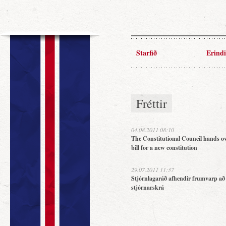
Starfið
Erindi
Fréttir
04.08.2011 08:10
The Constitutional Council hands ov
bill for a new constitution
29.07.2011 11:37
Stjórnlagaráð afhendir frumvarp að
stjórnarskrá