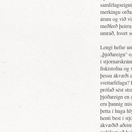
samfélagseigni
merkingu orða
árum og við vi
meðferð þeirr
umráð, hvort s
Lengi hefur u
„þjóðareign" og
í stjórnarskrán
fiskistofna og
þessu ákvæði e
sveitarfélaga?
prófað sést str
þjóðareign en 
eru þannig misr
þetta í huga h
henti best í s
ákvæðið aðeins 