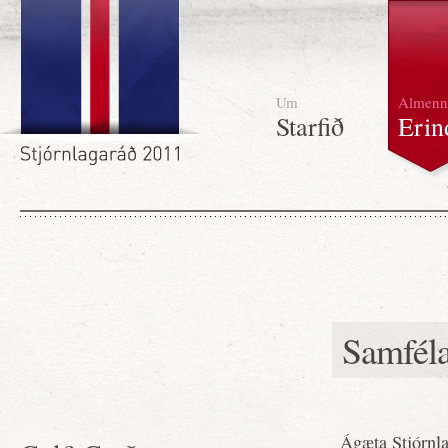
Um
Almenn
Starfið
Erin
Samféla
Ágæta Stjórnla