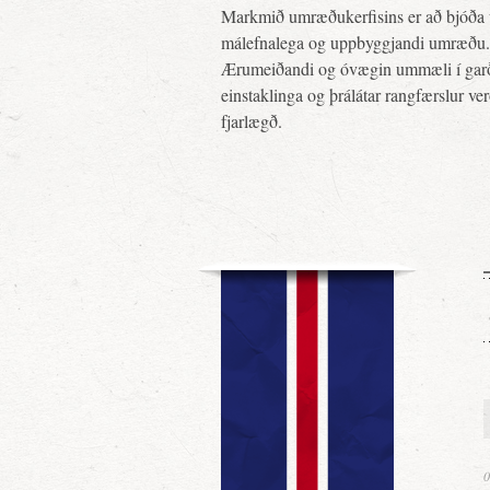
Markmið umræðukerfisins er að bjóða 
málefnalega og uppbyggjandi umræðu.
Ærumeiðandi og óvægin ummæli í gar
einstaklinga og þrálátar rangfærslur ve
fjarlægð.
0