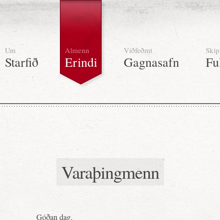
Um
Almenn
Víðfeðmt
Skip
Starfið
Erindi
Gagnasafn
Fu
Varaþingmenn
Góðan dag.