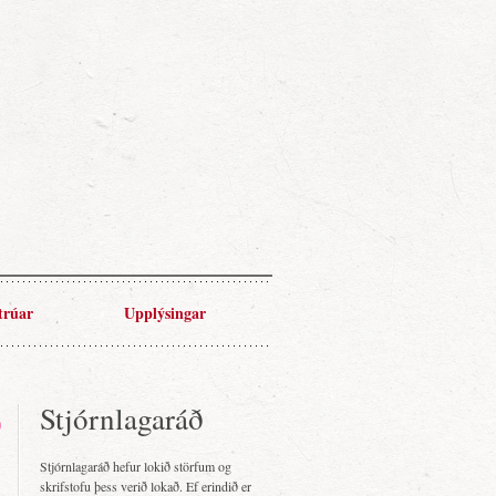
trúar
Upplýsingar
Stjórnlagaráð
Stjórnlagaráð hefur lokið störfum og
skrifstofu þess verið lokað. Ef erindið er