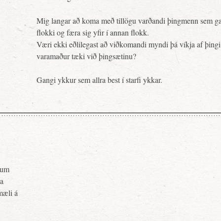
Mig langar að koma með tillögu varðandi þingmenn sem g
flokki og færa sig yfir í annan flokk.
Væri ekki eðlilegast að viðkomandi myndi þá víkja af þingi
varamaður tæki við þingsætinu?
Gangi ykkur sem allra best í starfi ykkar.
pnum
ja
mæli á