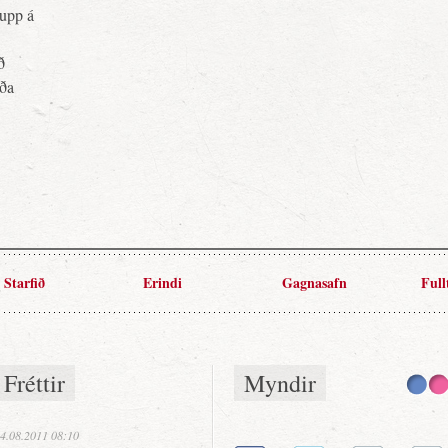
upp á
ð
rða
Starfið
Erindi
Gagnasafn
Full
Fréttir
Myndir
4.08.2011 08:10