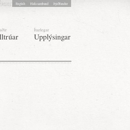
English
Hafa samband
Þjóðfundur
aðir
Ítarlegar
lltrúar
Upplýsingar