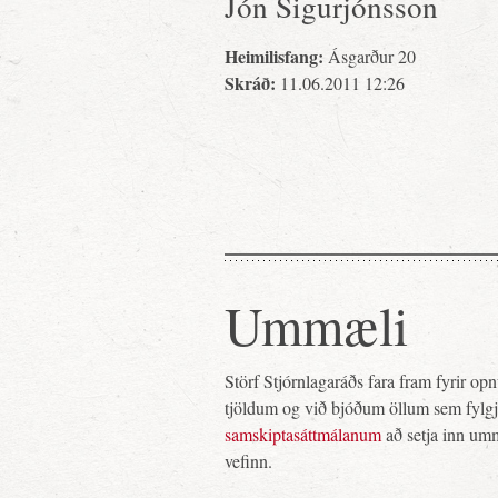
Jón Sigurjónsson
Heimilisfang:
Ásgarður 20
Skráð:
11.06.2011 12:26
Ummæli
Störf Stjórnlagaráðs fara fram fyrir o
tjöldum og við bjóðum öllum sem fylg
samskiptasáttmálanum
að setja inn um
vefinn.