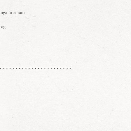
anga úr sínum
 og