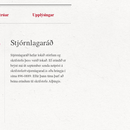
trúar
Upplýsingar
Stjórnlagaráð
Stjórnlagaráð hefur lokið störfum og
skrifstofu þess verið lokað. Ef erindið er
brýnt má út september senda netpóst á
skrifstofa@stjornlagarad.is eða hringja í
síma 896-0889. Eftir þann tíma þarf að
beina erindum til skrifstofu Alþingis.