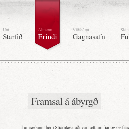
Um
Almenn
Víðfeðmt
Skip
Starfið
Erindi
Gagnasafn
Fu
Framsal á ábyrgð
Í umræðunni hér í Stjórnlagaráði var rætt um fjárlög og fjá