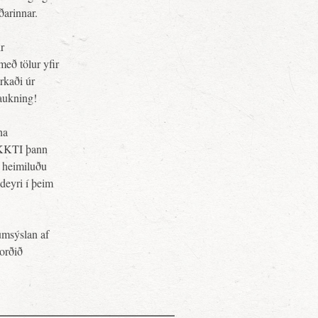
ðarinnar.
r
með tölur yfir
arkaði úr
aukning!
na
YKKTI þann
m heimiluðu
deyri í þeim
umsýslan af
 orðið