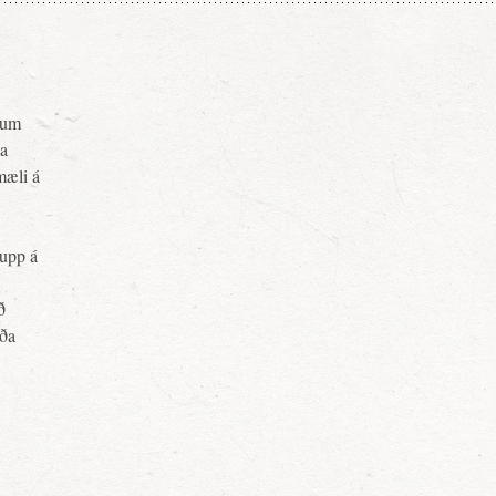
pnum
ja
mæli á
upp á
ð
rða