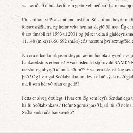
var verið að útbúa kerfi sem gætir vel meðferð fjármuna þjó
Ein stofnun virðist samt undanskilin. Sú stofnun heyrir undi
forsætisráðherra og hefur velta hennar slegið öll met. Ég er 
8 ára tímabil frá 1993 til 2001 og þá fer velta á gjaldeyrism
11.148 (m.kr) í 666.692 (m.kr) eða næstum því sextugföld 
Nú eru erlendar ríkjasamsteypur að innheimta ábyrgðir veg
bankareksturs erlendis! Hvaða íslenskt stjórnvald SAMÞ
rekstur og ábyrgð á innistæðum?? Hvar eru íslensk lög se
það? Og hver gaf Seðlabankanum leyfi til að sýsla með gjal
mæli sem hér að ofan er getið?
Þetta er alveg ótrúlegt. Hvar eru lög sem leyfa óendanlega 
hálfu Seðlabankans? Hefur Stjórnlagaráð kjark til að nefna
Seðlabanki eða bankaveldi?