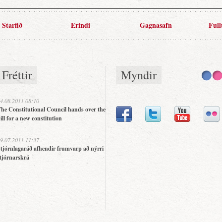
Starfið
Erindi
Gagnasafn
Full
Fréttir
Myndir
4.08.2011 08:10
he Constitutional Council hands over the
ill for a new constitution
9.07.2011 11:37
tjórnlagaráð afhendir frumvarp að nýrri
tjórnarskrá