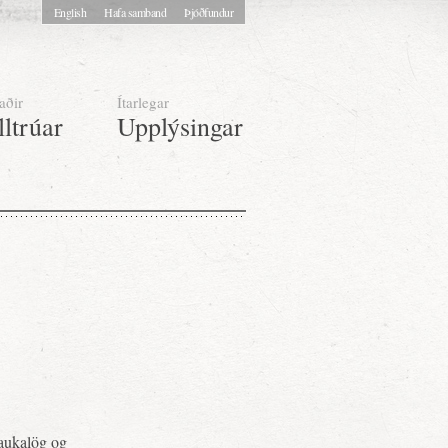
English
Hafa samband
Þjóðfundur
aðir
Ítarlegar
lltrúar
Upplýsingar
raukalög og