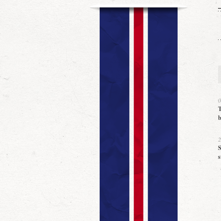
0
T
b
2
S
s