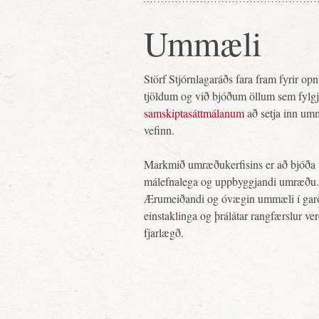
Ummæli
Störf Stjórnlagaráðs fara fram fyrir o
tjöldum og við bjóðum öllum sem fylg
samskiptasáttmálanum
að setja inn um
vefinn.
Markmið umræðukerfisins er að bjóða 
málefnalega og uppbyggjandi umræðu.
Ærumeiðandi og óvægin ummæli í gar
einstaklinga og þrálátar rangfærslur ve
fjarlægð.