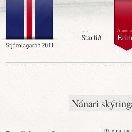
Um
Almenn
Starfið
Erin
Nánari skýring
Í 10. grein man