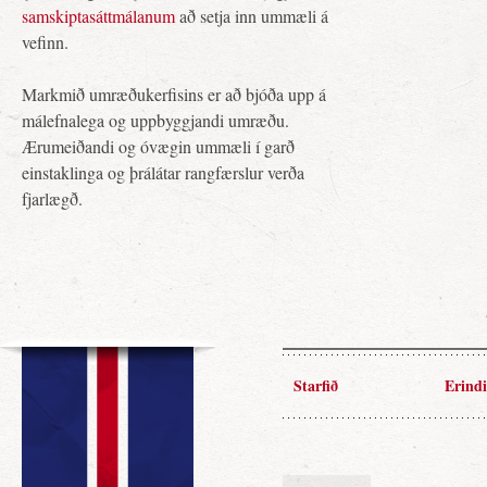
samskiptasáttmálanum
að setja inn ummæli á
vefinn.
Markmið umræðukerfisins er að bjóða upp á
málefnalega og uppbyggjandi umræðu.
Ærumeiðandi og óvægin ummæli í garð
einstaklinga og þrálátar rangfærslur verða
fjarlægð.
Starfið
Erindi