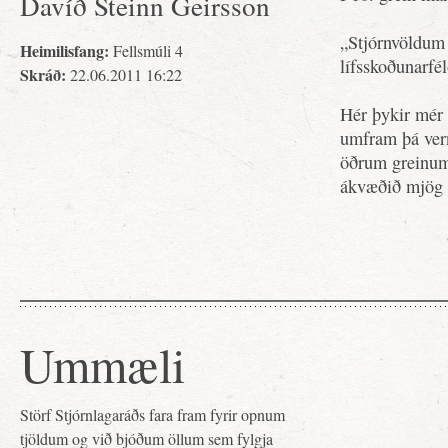
Davíð Steinn Geirsson
„Stjórnvöldum 
Heimilisfang:
Fellsmúli 4
lífsskoðunarfé
Skráð:
22.06.2011 16:22
Hér þykir mér v
umfram þá vern
öðrum greinum 
ákvæðið mjög o
Ummæli
Störf Stjórnlagaráðs fara fram fyrir opnum
tjöldum og við bjóðum öllum sem fylgja