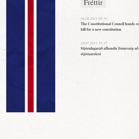
Fréttir
04.08.2011 08:10
The Constitutional Council hands ov
bill for a new constitution
29.07.2011 11:37
Stjórnlagaráð afhendir frumvarp að
stjórnarskrá