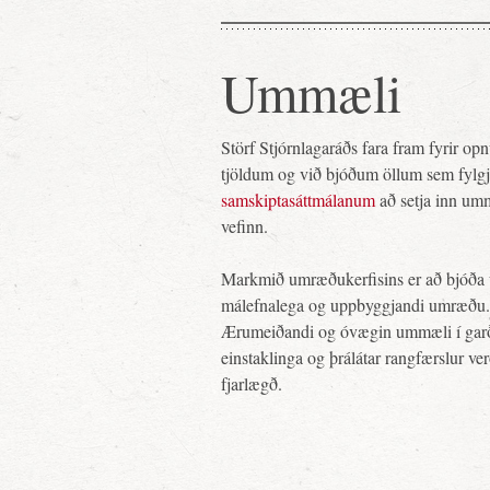
Ummæli
Störf Stjórnlagaráðs fara fram fyrir o
tjöldum og við bjóðum öllum sem fylg
samskiptasáttmálanum
að setja inn um
vefinn.
Markmið umræðukerfisins er að bjóða 
málefnalega og uppbyggjandi umræðu.
Ærumeiðandi og óvægin ummæli í gar
einstaklinga og þrálátar rangfærslur ve
fjarlægð.