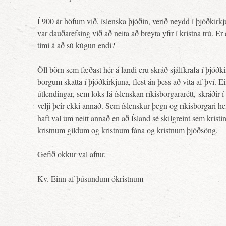
Í 900 ár höfum við, íslenska þjóðin, verið neydd í þjóðkirkju
var dauðarefsing við að neita að breyta yfir í kristna trú. E
tími á að sú kúgun endi?
Öll börn sem fæðast hér á landi eru skráð sjálfkrafa í þjóðk
borgum skatta í þjóðkirkjuna, flest án þess að vita af því. E
útlendingar, sem loks fá íslenskan ríkisborgararétt, skráðir í
velji þeir ekki annað. Sem íslenskur þegn og ríkisborgari he
haft val um neitt annað en að Ísland sé skilgreint sem kristi
kristnum gildum og kristnum fána og kristnum þjóðsöng.
Gefið okkur val aftur.
Kv. Einn af þúsundum ókristnum