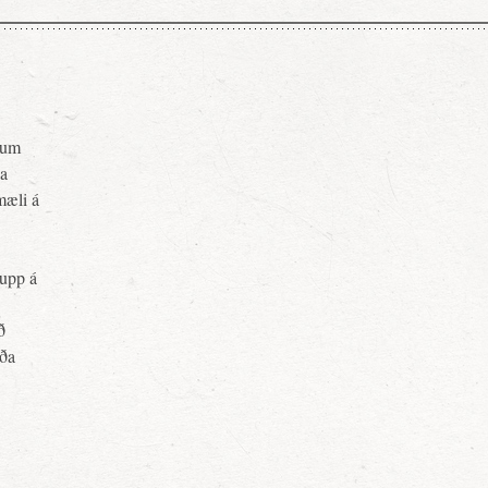
pnum
ja
mæli á
upp á
ð
rða