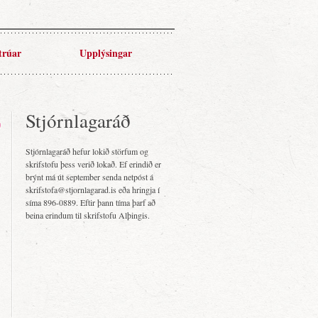
trúar
Upplýsingar
Stjórnlagaráð
Stjórnlagaráð hefur lokið störfum og
skrifstofu þess verið lokað. Ef erindið er
brýnt má út september senda netpóst á
skrifstofa@stjornlagarad.is eða hringja í
síma 896-0889. Eftir þann tíma þarf að
beina erindum til skrifstofu Alþingis.