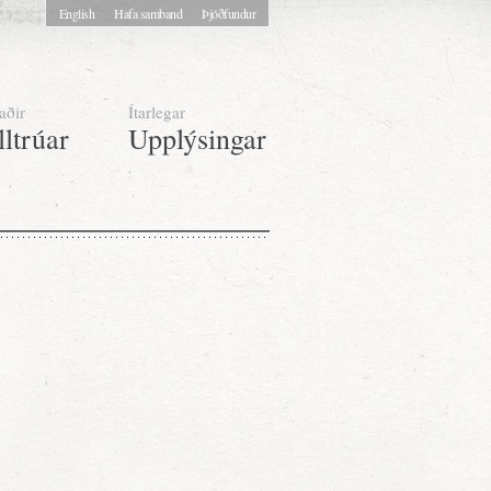
English
Hafa samband
Þjóðfundur
aðir
Ítarlegar
lltrúar
Upplýsingar