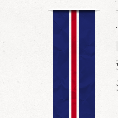
0
T
b
2
S
s