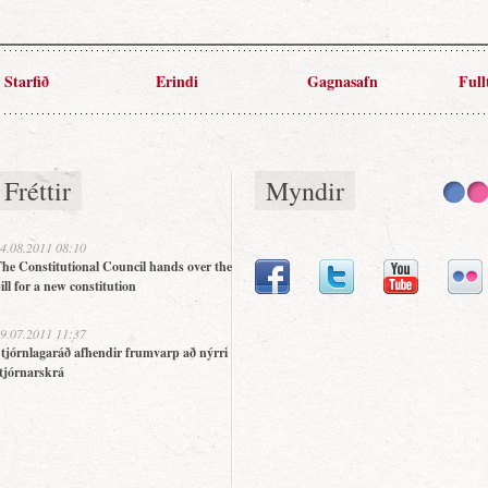
Starfið
Erindi
Gagnasafn
Full
Fréttir
Myndir
4.08.2011 08:10
he Constitutional Council hands over the
ill for a new constitution
9.07.2011 11:37
tjórnlagaráð afhendir frumvarp að nýrri
tjórnarskrá