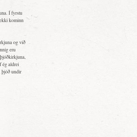
na. Í fyrstu
r ekki kominn
irkjuna og við
innig eru
 þjóðkirkjuna,
f ég aldrei
n þjóð undir