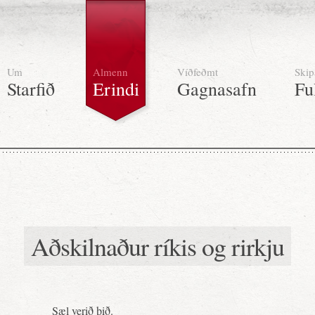
Um
Almenn
Víðfeðmt
Skip
Starfið
Erindi
Gagnasafn
Fu
Aðskilnaður ríkis og rirkju
Sæl verið þið.