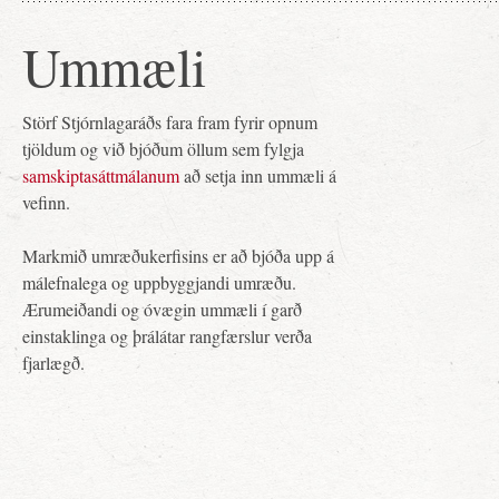
Ummæli
Störf Stjórnlagaráðs fara fram fyrir opnum
tjöldum og við bjóðum öllum sem fylgja
samskiptasáttmálanum
að setja inn ummæli á
vefinn.
Markmið umræðukerfisins er að bjóða upp á
málefnalega og uppbyggjandi umræðu.
Ærumeiðandi og óvægin ummæli í garð
einstaklinga og þrálátar rangfærslur verða
fjarlægð.