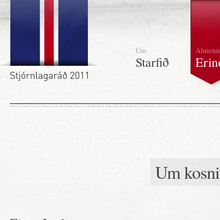
Um
Almenn
Starfið
Erin
Um kosnin