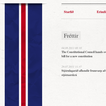
Starfið
Erindi
Fréttir
04.08.2011 08:10
The Constitutional Council hands ov
bill for a new constitution
29.07.2011 11:37
Stjórnlagaráð afhendir frumvarp að
stjórnarskrá