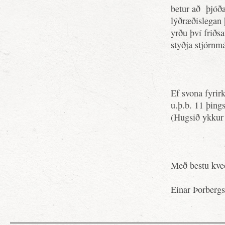
betur að þjóða
lýðræðislegan 
yrðu því friðs
styðja stjórnm
Ef svona fyrir
u.þ.b. 11 þings
(Hugsið ykkur 
Með bestu kve
Einar Þorberg