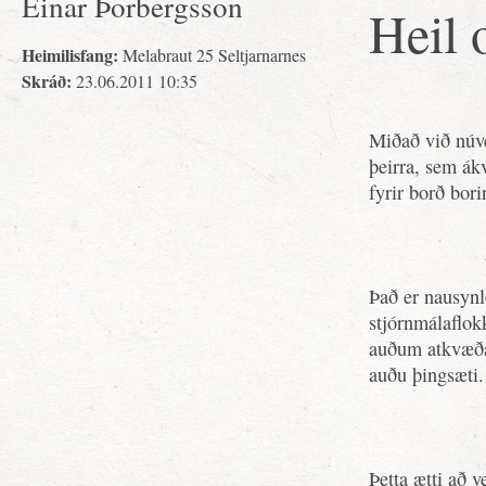
Einar Þorbergsson
Heil 
Heimilisfang:
Melabraut 25 Seltjarnarnes
Skráð:
23.06.2011 10:35
Miðað við núve
þeirra, sem ák
fyrir borð bori
Það er nausynl
stjórnmálaflok
auðum atkvæðas
auðu þingsæti.
Þetta ætti að v