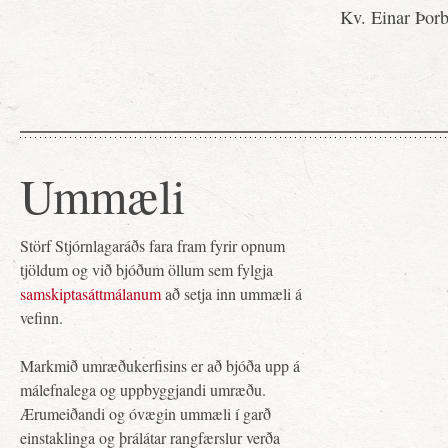
Kv. Einar Þor
Ummæli
Störf Stjórnlagaráðs fara fram fyrir opnum
tjöldum og við bjóðum öllum sem fylgja
samskiptasáttmálanum
að setja inn ummæli á
vefinn.
Markmið umræðukerfisins er að bjóða upp á
málefnalega og uppbyggjandi umræðu.
Ærumeiðandi og óvægin ummæli í garð
einstaklinga og þrálátar rangfærslur verða