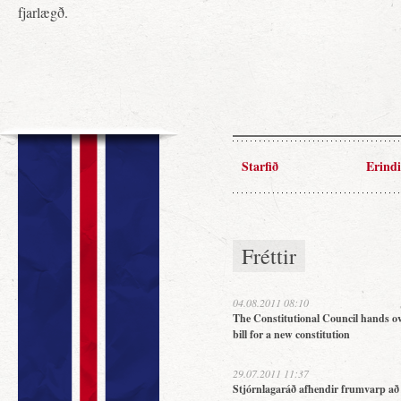
fjarlægð.
Starfið
Erindi
Fréttir
04.08.2011 08:10
The Constitutional Council hands ov
bill for a new constitution
29.07.2011 11:37
Stjórnlagaráð afhendir frumvarp að