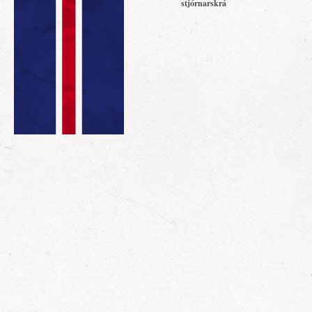
stjórnarskrá