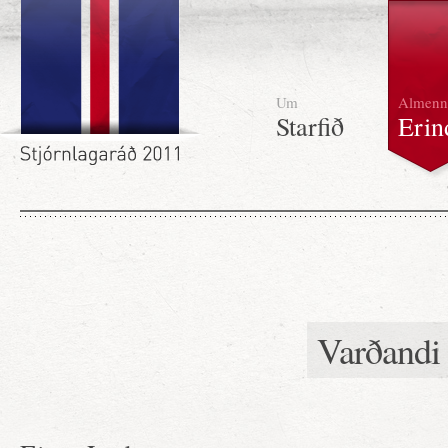
Um
Almenn
Starfið
Erin
Varðandi 