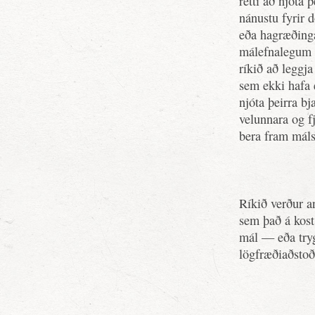
rétti að njóta 
nánustu fyrir 
eða hagræðing
málefnalegum 
ríkið að leggj
sem ekki hafa 
njóta þeirra b
velunnara og f
bera fram málst
Ríkið verður an
sem það á kost 
mál — eða tryg
lögfræðiaðstoð