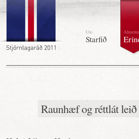
Um
Almenn
Starfið
Erin
Raunhæf og réttlát leið 