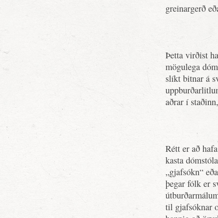
greinargerð eða
Þetta virðist h
mögulega dómst
slíkt bitnar á
uppburðarlitlu
aðrar í staðin
Rétt er að haf
kasta dómstóla 
„gjafsókn“ eða
þegar fólk er
útburðarmálum
til gjafsóknar 