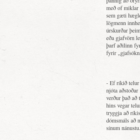
þannig að öryr
með of miklar t
sem gæti hægle
lögmenn innhe
úrskurðar þeim
eða gjafvörn l
þarf aðilinn fy
fyrir „gjafsók
- Ef ríkið telu
njóta aðstoðar 
verður það að t
hins vegar telu
tryggja að rík
dómsmáls að nj
sínum nánustu