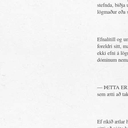
stefnda, biðja
lögmaður eða st
Efnalítill og 
foreldri sitt, 
ekki efni á lö
dóminum nema
— ÞETTA E
sem ætti að tak
Ef ríkið ætlar 