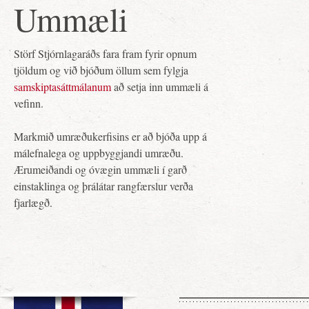
Ummæli
Störf Stjórnlagaráðs fara fram fyrir opnum
tjöldum og við bjóðum öllum sem fylgja
samskiptasáttmálanum
að setja inn ummæli á
vefinn.
Markmið umræðukerfisins er að bjóða upp á
málefnalega og uppbyggjandi umræðu.
Ærumeiðandi og óvægin ummæli í garð
einstaklinga og þrálátar rangfærslur verða
fjarlægð.