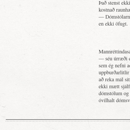
Það stenst ekk
kostnað raunhæ
— Dómstólarnir
en ekki öfugt.
Mannréttindasá
— séu úrræði e
sem ég nefni a
uppburðarlitli
að reka mál sit
ekki mætt sjálf
dómstólum og þe
óvilhalt dómsv