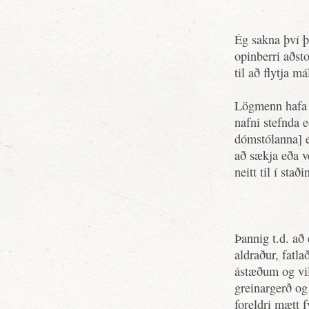
Ég sakna því þe
opinberri aðst
til að flytja má
Lögmenn hafa 
nafni stefnda
dómstólanna] e
að sækja eða ve
neitt til í staði
Þannig t.d. að 
aldraður, fatla
ástæðum og vill
greinargerð og
foreldri mætt f