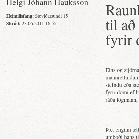
Helgi Jóhann Hauksson
Raunh
Heimilisfang:
Sæviðarsundi 15
til að
Skráð:
23.06.2011 16:55
fyrir
Eins og stjórna
mannréttindum
stefndu eða st
fyrir dómi ef 
ráða lögmann, s
Þ.e. enginn æt
umboði hans ti