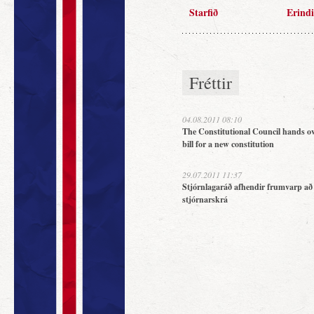
Starfið
Erindi
Fréttir
04.08.2011 08:10
The Constitutional Council hands ov
bill for a new constitution
29.07.2011 11:37
Stjórnlagaráð afhendir frumvarp að
stjórnarskrá