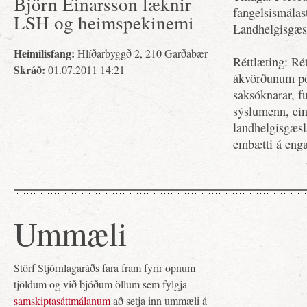
Björn Einarsson læknir
fangelsismálast
LSH og heimspekinemi
Landhelgisgæsl
Heimilisfang:
Hlíðarbyggð 2, 210 Garðabær
Réttlæting: Ré
Skráð:
01.07.2011 14:21
ákvörðunum pól
saksóknarar, f
sýslumenn, einn
landhelgisgæsla
embætti á engan
Ummæli
Störf Stjórnlagaráðs fara fram fyrir opnum
tjöldum og við bjóðum öllum sem fylgja
samskiptasáttmálanum
að setja inn ummæli á