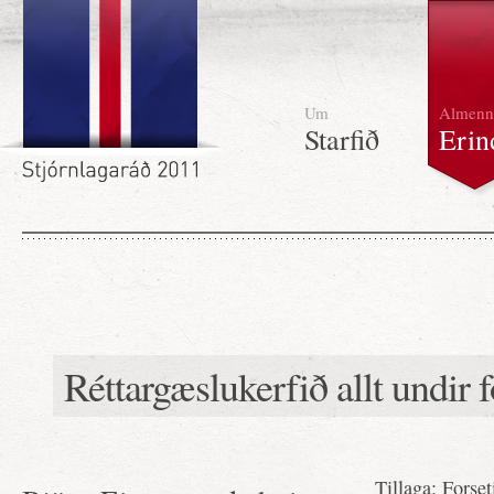
Um
Almenn
Starfið
Erin
Réttargæslukerfið allt undir f
Tillaga: Forse