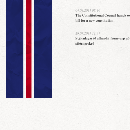
04.08.2011 08:10
The Constitutional Council hands ov
bill for a new constitution
29.07.2011 11:37
Stjórnlagaráð afhendir frumvarp að
stjórnarskrá