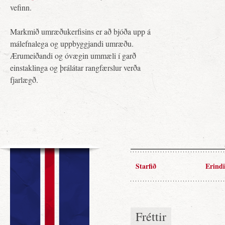
vefinn.
Markmið umræðukerfisins er að bjóða upp á
málefnalega og uppbyggjandi umræðu.
Ærumeiðandi og óvægin ummæli í garð
einstaklinga og þrálátar rangfærslur verða
fjarlægð.
Starfið
Erindi
Fréttir