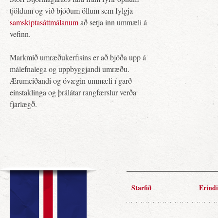
tjöldum og við bjóðum öllum sem fylgja
samskiptasáttmálanum
að setja inn ummæli á
vefinn.
Markmið umræðukerfisins er að bjóða upp á
málefnalega og uppbyggjandi umræðu.
Ærumeiðandi og óvægin ummæli í garð
einstaklinga og þrálátar rangfærslur verða
fjarlægð.
Starfið
Erindi