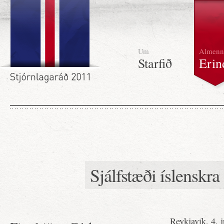
Um
Almenn
Starfið
Erin
Sjálfstæði íslenskra
Reykjavík, 4. j