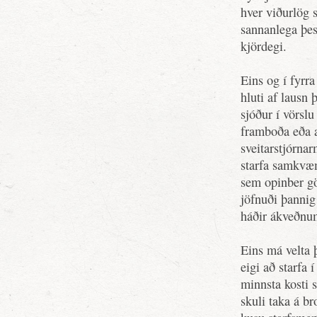
hver viðurlög 
sannanlega þes
kjördegi.
Eins og í fyrra
hluti af lausn
sjóður í vörslu
framboða eða a
sveitarstjórna
starfa samkvæm
sem opinber gö
jöfnuði þannig 
háðir ákveðn
Eins má velta 
eigi að starfa 
minnsta kosti s
skuli taka á 