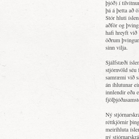
þjóð) í tilvit
þá á þetta að ö
Stór hluti ísle
aðför og þving
hafi hreyft vi
öðrum þvingunu
sinn vilja.
Sjálfstæði ísle
stjórnvöld séu
samræmi við sa
án íhlutunar e
innlendir eða e
fjölþjóðasamst
Ný stjórnarskrá
réttkjörnir þin
meirihluta ísle
ný stjórnarskr