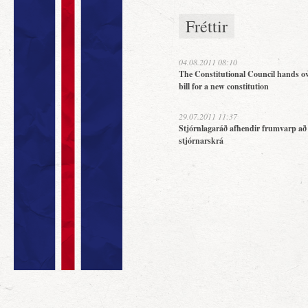
Fréttir
04.08.2011 08:10
The Constitutional Council hands ov
bill for a new constitution
29.07.2011 11:37
Stjórnlagaráð afhendir frumvarp að
stjórnarskrá