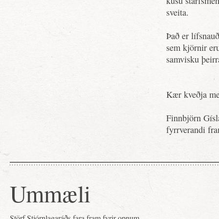
kusu starfsmenn
sveita.
Það er lífsnauð
sem kjörnir er
samvisku þeirra
Kær kveðja með
Finnbjörn Gísl
fyrrverandi fra
Ummæli
Störf Stjórnlagaráðs fara fram fyrir opnum