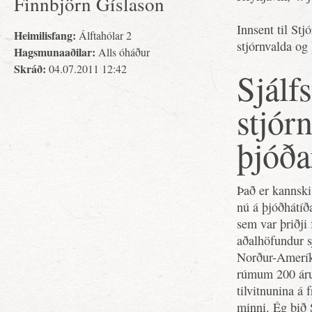
Finnbjörn Gíslason
Innsent til Stj
Heimilisfang:
Álftahólar 2
stjórnvalda og 
Hagsmunaaðilar:
Alls óháður
Skráð:
04.07.2011 12:42
Sjálf
stjór
þjóða
Það er kannski 
nú á þjóðhátíð
sem var þriðji
aðalhöfundur s
Norður-Ameríku
rúmum 200 árum
tilvitnunina á
minni. Ég bið 