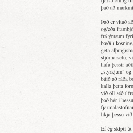
fjárstuðning t
það að markmið
Það er vitað a
og/eða frambjó
frá ýmsum fyr
bæði í kosning
geta alþingisme
stjórnarsetu, 
hafa þessir aði
„styrkjum" og 
búið að ráða 
kalla þetta fo
við öll séð í f
það hér í þess
fjármálastofnan
líkja þessu við
Ef ég skipti ú