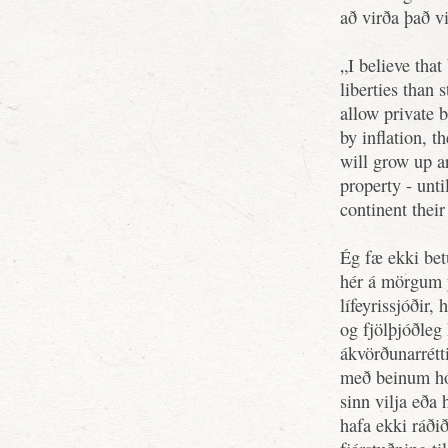
að virða það v
„I believe that
liberties than
allow private b
by inflation, t
will grow up a
property - unt
continent their
Ég fæ ekki bet
hér á mörgum 
lífeyrissjóðir
og fjölþjóðleg 
ákvörðunarrét
með beinum hó
sinn vilja eða
hafa ekki ráði