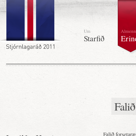
Um
Almenn
Starfið
Erin
Falið
Falið forsetaræ