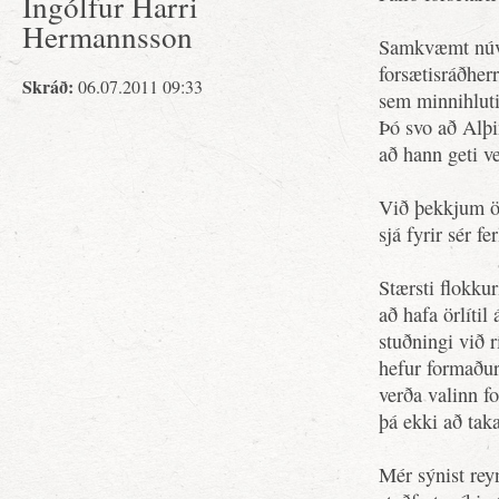
Ingólfur Harri
Hermannsson
Samkvæmt núve
forsætisráðher
Skráð:
06.07.2011 09:33
sem minnihluti 
Þó svo að Alþin
að hann geti v
Við þekkjum öll
sjá fyrir sér fe
Stærsti flokku
að hafa örlítil
stuðningi við r
hefur formaður
verða valinn f
þá ekki að taka 
Mér sýnist rey