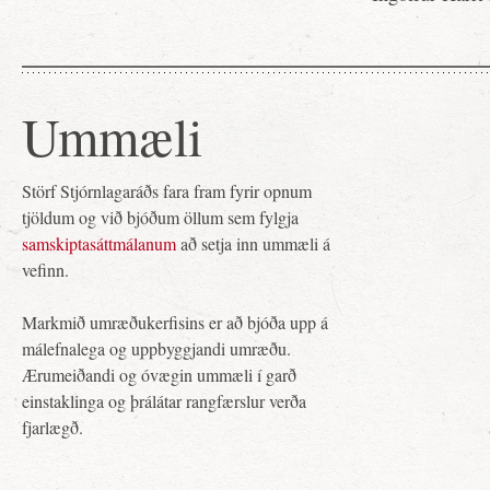
Ummæli
Störf Stjórnlagaráðs fara fram fyrir opnum
tjöldum og við bjóðum öllum sem fylgja
samskiptasáttmálanum
að setja inn ummæli á
vefinn.
Markmið umræðukerfisins er að bjóða upp á
málefnalega og uppbyggjandi umræðu.
Ærumeiðandi og óvægin ummæli í garð
einstaklinga og þrálátar rangfærslur verða
fjarlægð.