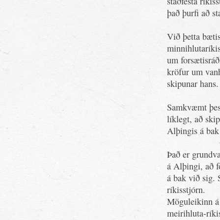
staðfesta ríkis
það þurfi að st
Við þetta bæti
minnihlutaríki
um forsætisráð
kröfur um vanh
skipunar hans.
Samkvæmt þessu
líklegt, að ski
Alþingis á bak 
Það er grundva
á Alþingi, að 
á bak við sig. 
ríkisstjórn.
Möguleikinn á
meirihluta-rík