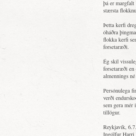
þá er margfalt
stærsta flokkn
Þetta kerfi dr
óháðra þingmann
flokka kerfi s
forsetaræði.
Ég skil vissul
forsetaræði en 
almennings né 
Persónulega fi
verði endurskoð
sem gera mér 
tillögur.
Reykjavík, 6.7
Ingólfur Harr