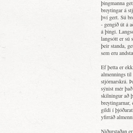
þingmanna get
breytingar á st
því gert. Sú b
- gengið út á 
á þingi. Langs
langsótt er sú 
þeir standa, g
sem eru andst
Ef þetta er ekk
almennings til 
stjórnarskrá. Þ
sýnist mér það
skilningur að 
breytingarnar,
gildi í þjóðar
yfirráð almenni
Niðurstaðan er 