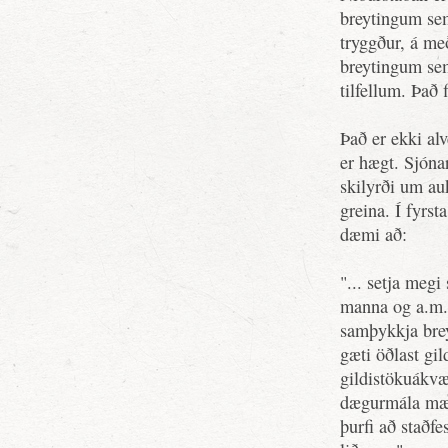
breytingum sem
tryggður, á með
breytingum sem
tilfellum. Það
Það er ekki alv
er hægt. Sjón
skilyrði um auk
greina. Í fyrst
dæmi að:
"... setja meg
manna og a.m.k
samþykkja brey
gæti öðlast gi
gildistökuákvæ
dægurmála mætt
þurfi að staðf