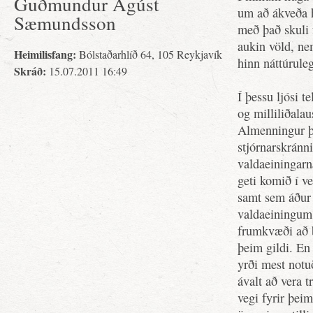
Guðmundur Ágúst
um að ákveða h
Sæmundsson
með það skuli 
aukin völd, ne
Heimilisfang:
Bólstaðarhlíð 64, 105 Reykjavík
hinn náttúruleg
Skráð:
15.07.2011 16:49
Í þessu ljósi t
og milliliðalau
Almenningur þ
stjórnarskránn
valdaeiningarna
geti komið í ve
samt sem áður 
valdaeiningum 
frumkvæði að b
þeim gildi. En
yrði mest notu
ávalt að vera t
vegi fyrir þei