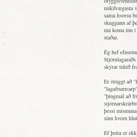
öryggisventill
mikilvægasta ve
sama hversu br
skuggann af þe
má koma inn í s
staðar.
Ég hef efasemd
Stjórnlagaráðs
skýrar tekið f
Er öruggt að "f
"lagafrumvarp"
"þingmál að f
stjórnarskrárb
þessi mismunan
sinn hvorn hlu
Ef þetta er ekk