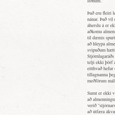
liðnum."
Það eru fleiri 
nánar. Það vil 
áherslu á er e
aðkomu almenni
til dæmis spur
að hleypa alme
svipuðum hætti
Stjórnlagaráðs 
telji ekki þörf
eitthvað hefur
tillagnanna þeg
meðförum máls
Sumt er ekki v
að almenningur
verið "stjórnar
að útfæra ákvæ