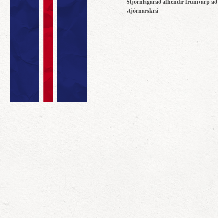
Stjórnlagaráð afhendir frumvarp að
stjórnarskrá