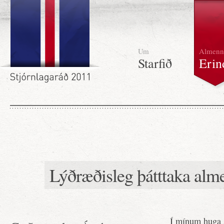
Um
Almenn
Starfið
Erin
Lýðræðisleg þátttaka alme
Í mínum huga s