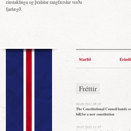
einstaklinga og þrálátar rangfærslur verða
fjarlægð.
Starfið
Erindi
Fréttir
04.08.2011 08:10
The Constitutional Council hands ov
bill for a new constitution
29.07.2011 11:37