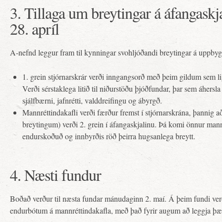
3. Tillaga um breytingar á áfangaskja
28. apríl
A-nefnd leggur fram til kynningar svohljóðandi breytingar á uppbyg
1. grein stjórnarskrár verði inngangsorð með þeim gildum sem lig
Verði sérstaklega litið til niðurstöðu þjóðfundar, þar sem áhersla
sjálfbærni, jafnrétti, valddreifingu og ábyrgð.
Mannréttindakafli verði færður fremst í stjórnarskrána, þannig a
breytingum) verði 2. grein í áfangaskjalinu. Þá komi önnur man
endurskoðuð og innbyrðis röð þeirra hugsanlega breytt.
4. Næsti fundur
Boðað verður til næsta fundar mánudaginn 2. maí. Á þeim fundi ve
endurbótum á mannréttindakafla, með það fyrir augum að leggja þær 