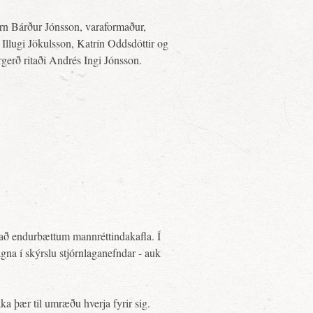
Örn Bárður Jónsson, varaformaður,
Illugi Jökulsson, Katrín Oddsdóttir og
gerð ritaði Andrés Ingi Jónsson.
að endurbættum mannréttindakafla. Í
lagna í skýrslu stjórnlaganefndar - auk
aka þær til umræðu hverja fyrir sig.