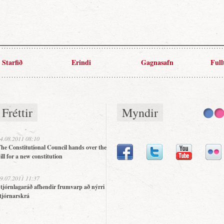
Starfið
Erindi
Gagnasafn
Full
Fréttir
Myndir
4.08.2011 08:10
he Constitutional Council hands over the
ill for a new constitution
9.07.2011 11:37
tjórnlagaráð afhendir frumvarp að nýrri
tjórnarskrá