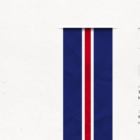
0
T
b
2
S
s