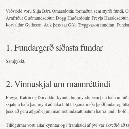
Viðstödd voru Silja Bára Ómarsdóttir, formaður, sem stýrði fundi, 
Arnfríður Guðmundsdóttir, Dögg Harðardóttir, Freyja Haraldsdóttir, 
Þorvaldur Gylfason. Auk þess sat Gísli Tryggvason fundinn. Fundar
1. Fundargerð síðasta fundar
Samþykkt.
2. Vinnuskjal um mannréttindi
Freyja, Katrín og Þorvaldur kynntu hugmyndir sem þau hafa unnið 
skjalinu hafa þau reynt að taka tillit til sjónarmiða þjóðfundar og til
þess að gera alþjóðlegum mannréttindasáttmálum hærra undir höfði.
Tillögurnar voru allar kynntar og í framhaldi af því var ákveðið að t