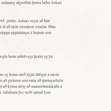
endanleg afgreiðsla þeirra bíður frekari
65. grein). Annars vegar að hún
 til að njóti sérstakrar verndar. Hins
 að sleppa upptalningu á hópum sem
egla betur mikilvægi þeirra og þá
ns og koma með nýjar tillögur á næsta
m að greinum sem snúa að tjáningarfrelsi
ægt að kynna drög að mannréttindakafla á
. Jafnframt því verði opnað fyrir