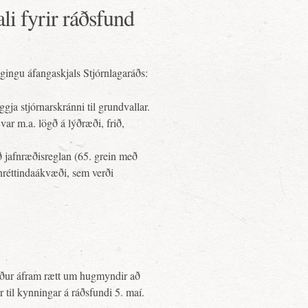
li fyrir ráðsfund
gingu áfangaskjals Stjórnlagaráðs:
gja stjórnarskránni til grundvallar.
 var m.a. lögð á lýðræði, frið,
ð jafnræðisreglan (65. grein með
nréttindaákvæði, sem verði
rður áfram rætt um hugmyndir að
til kynningar á ráðsfundi 5. maí.