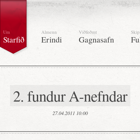
Um
Almenn
Víðfeðmt
Skip
Starfið
Erindi
Gagnasafn
Fu
2. fundur A-nefndar
27.04.2011 10:00