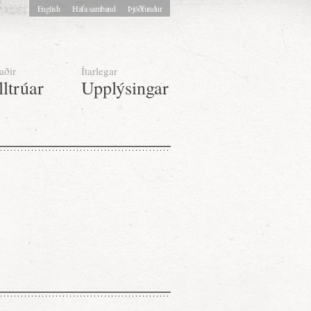
English
Hafa samband
Þjóðfundur
aðir
Ítarlegar
lltrúar
Upplýsingar