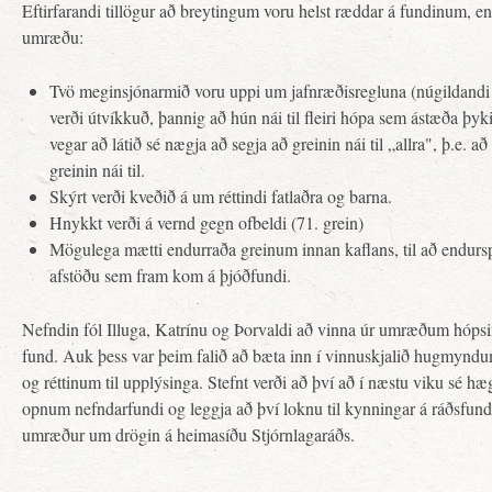
Eftirfarandi tillögur að breytingum voru helst ræddar á fundinum, en 
umræðu:
Tvö meginsjónarmið voru uppi um jafnræðisregluna (núgildandi 
verði útvíkkuð, þannig að hún nái til fleiri hópa sem ástæða þykir
vegar að látið sé nægja að segja að greinin nái til „allra", þ.e.
greinin nái til.
Skýrt verði kveðið á um réttindi fatlaðra og barna.
Hnykkt verði á vernd gegn ofbeldi (71. grein)
Mögulega mætti endurraða greinum innan kaflans, til að endursp
afstöðu sem fram kom á þjóðfundi.
Nefndin fól Illuga, Katrínu og Þorvaldi að vinna úr umræðum hópsi
fund. Auk þess var þeim falið að bæta inn í vinnuskjalið hugmyndu
og réttinum til upplýsinga. Stefnt verði að því að í næstu viku sé h
opnum nefndarfundi og leggja að því loknu til kynningar á ráðsfundi
umræður um drögin á heimasíðu Stjórnlagaráðs.