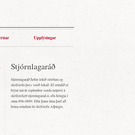
trúar
Upplýsingar
Stjórnlagaráð
Stjórnlagaráð hefur lokið störfum og
skrifstofu þess verið lokað. Ef erindið er
brýnt má út september senda netpóst á
skrifstofa@stjornlagarad.is eða hringja í
síma 896-0889. Eftir þann tíma þarf að
beina erindum til skrifstofu Alþingis.