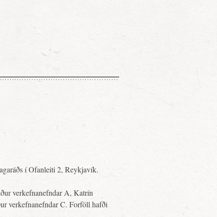
lagaráðs í Ofanleiti 2, Reykjavík.
aður verkefnanefndar A, Katrín
ur verkefnanefndar C. Forföll hafði