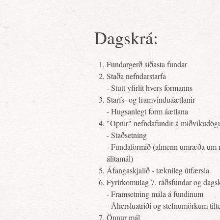
Dagskrá:
Fundargerð síðasta fundar
Staða nefndarstarfa
- Stutt yfirlit hvers formanns
Starfs- og framvinduáætlanir
- Hugsanlegt form áætlana
"Opnir" nefndafundir á miðvikudö
- Staðsetning
- Fundaformið (almenn umræða um r
álitamál)
Áfangaskjalið - tæknileg útfærsla
Fyrirkomulag 7. ráðsfundar og dags
- Framsetning mála á fundinum
- Áhersluatriði og stefnumörkum tilte
Önnur mál