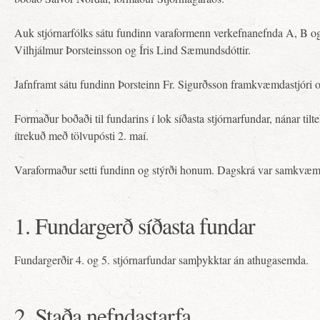
Auk stjórnarfólks sátu fundinn varaformenn verkefnanefnda A, B og
Vilhjálmur Þorsteinsson og Íris Lind Sæmundsdóttir.
Jafnframt sátu fundinn Þorsteinn Fr. Sigurðsson framkvæmdastjóri o
Formaður boðaði til fundarins í lok síðasta stjórnarfundar, nánar tilt
ítrekuð með tölvupósti 2. maí.
Varaformaður setti fundinn og stýrði honum. Dagskrá var samkvæm
1. Fundargerð síðasta fundar
Fundargerðir 4. og 5. stjórnarfundar samþykktar án athugasemda.
2. Staða nefndastarfa