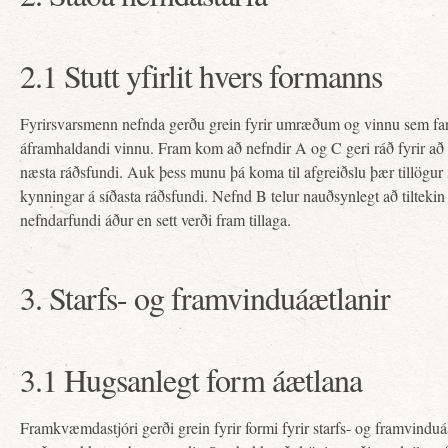
2.1 Stutt yfirlit hvers formanns
Fyrirsvarsmenn nefnda gerðu grein fyrir umræðum og vinnu sem fari
áframhaldandi vinnu. Fram kom að nefndir A og C geri ráð fyrir að le
næsta ráðsfundi. Auk þess munu þá koma til afgreiðslu þær tillögur
kynningar á síðasta ráðsfundi. Nefnd B telur nauðsynlegt að tiltekin 
nefndarfundi áður en sett verði fram tillaga.
3. Starfs- og framvinduáætlanir
3.1 Hugsanlegt form áætlana
Framkvæmdastjóri gerði grein fyrir formi fyrir starfs- og framvinduá