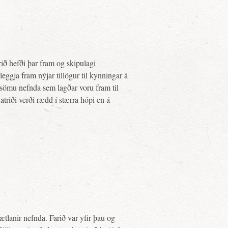
ð hefði þar fram og skipulagi
ggja fram nýjar tillögur til kynningar á
 sömu nefnda sem lagðar voru fram til
atriði verði rædd í stærra hópi en á
ætlanir nefnda. Farið var yfir þau og