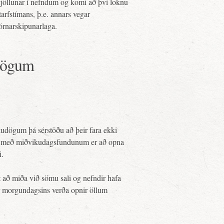
fjöllunar í nefndum og komi að því loknu
starfstímans, þ.e. annars vegar
jórnarskipunarlaga.
udögum
udögum þá sérstöðu að þeir fara ekki
n með miðvikudagsfundunum er að opna
i.
 að miða við sömu sali og nefndir hafa
ir morgundagsins verða opnir öllum