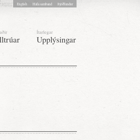
English
Hafa samband
Þjóðfundur
aðir
Ítarlegar
lltrúar
Upplýsingar