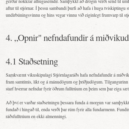
gerðar nokkrar athugasemdir. Samþykkt að drögin verði send til um
aftur til stjórnar. Í þessu sambandi þurfi að hafa í huga tvískiptingu 
undirbúningsvinnu og hins vegar vinnu við eiginlegt frumvarp til st
4. „Opnir" nefndafundir á miðvik
4.1 Staðsetning
Samkvæmt vikuskipulagi Stjórnlagaráðs hafa nefndafundir á miðvik
fram samtímis, líkt og á mánudögum og þriðjudögum. Tilgangurin
starf hverrar nefndar fyrir öðrum fulltrúum en þeim sem þar eiga sæt
Að því er varðar staðsetningu þessara funda á morgun var samþykkt
fundað í hingað til, enda verði þar rúm fyrir alla fundarmenn. Fund
ráðsfulltrúum en ekki almenningi.