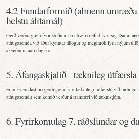
4.2 Fundarformið (almenn umræða 
helstu álitamál)
Gerð verður grein fyrir stöðu mála í hverri nefnd fyrir sig. Þar á með
athugasemda við áður kynntar tillögur og meginrök fyrir nýjum tillö
ákveður nánari dagskrá.
5. Áfangaskjalið - tæknileg útfærsla
Framkvæmdastjóri gerði grein fyrir tæknilegri útfærslu við birtingu
athugasemdir sem komið verður á framfæri við tæknistjóra.
6. Fyrirkomulag 7. ráðsfundar og d