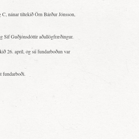
 C, nánar tiltekið Örn Bárður Jónsson,
g Sif Guðjónsdóttir aðallögfræðingur.
ekið 26. apríl, og sú fundarboðun var
t fundarboði.