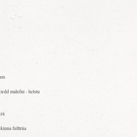
gum
ædd málefni - helstu
krá
kinna fulltrúa