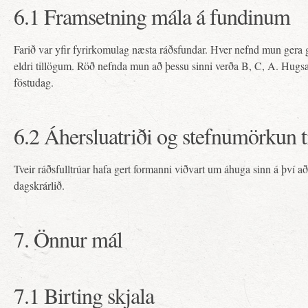
6.1 Framsetning mála á fundinum
Farið var yfir fyrirkomulag næsta ráðsfundar. Hver nefnd mun gera
eldri tillögum. Röð nefnda mun að þessu sinni verða B, C, A. Hugsa
föstudag.
6.2 Áhersluatriði og stefnumörkun ti
Tveir ráðsfulltrúar hafa gert formanni viðvart um áhuga sinn á því 
dagskrárlið.
7. Önnur mál
7.1 Birting skjala