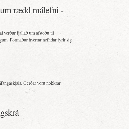
um rædd málefni -
al verður fjallað um afstöðu til
gum. Formaður hverrar nefndar fyrir sig
 áfangaskjals. Gerðar voru nokkrar
agskrá