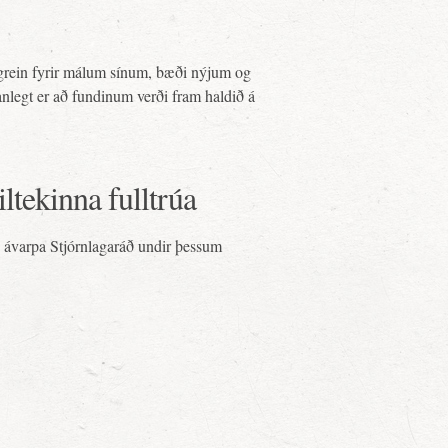
 grein fyrir málum sínum, bæði nýjum og
nlegt er að fundinum verði fram haldið á
ltekinna fulltrúa
að ávarpa Stjórnlagaráð undir þessum