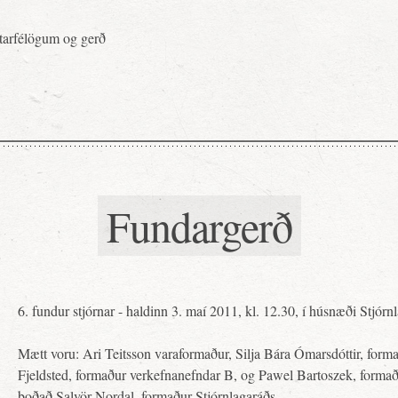
ttarfélögum og gerð
Fundargerð
6. fundur stjórnar - haldinn 3. maí 2011, kl. 12.30, í húsnæði Stjórn
Mætt voru: Ari Teitsson varaformaður, Silja Bára Ómarsdóttir, form
Fjeldsted, formaður verkefnanefndar B, og Pawel Bartoszek, formað
boðað Salvör Nordal, formaður Stjórnlagaráðs.