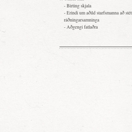
- Birting skjala
- Erindi um aðild starfsmanna að sté
ráðningarsamninga
- Aðgengi fatlaðra