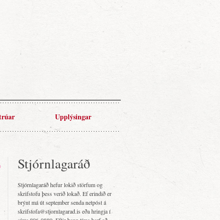
trúar
Upplýsingar
Stjórnlagaráð
Stjórnlagaráð hefur lokið störfum og
skrifstofu þess verið lokað. Ef erindið er
brýnt má út september senda netpóst á
skrifstofa@stjornlagarad.is eða hringja í