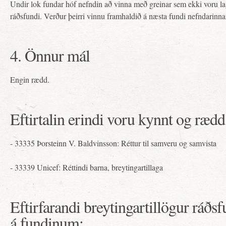
Undir lok fundar hóf nefndin að vinna með greinar sem ekki voru lag
ráðsfundi. Verður þeirri vinnu framhaldið á næsta fundi nefndarinna
4. Önnur mál
Engin rædd.
Eftirtalin erindi voru kynnt og ræd
- 33335 Þorsteinn V. Baldvinsson: Réttur til samveru og samvista
- 33339 Unicef: Réttindi barna, breytingartillaga
Eftirfarandi breytingartillögur ráðs
á fundinum: