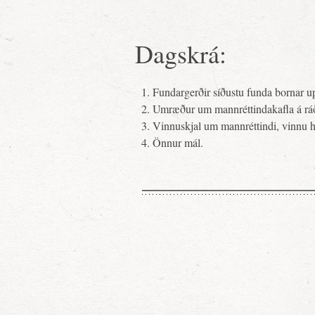
Dagskrá:
Fundargerðir síðustu funda bornar u
Umræður um mannréttindakafla á ráð
Vinnuskjal um mannréttindi, vinnu h
Önnur mál.