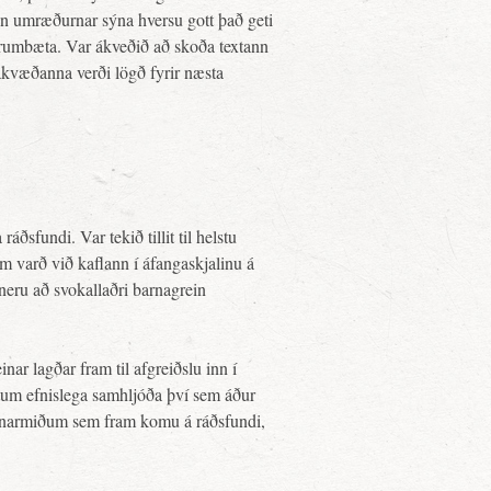
nn umræðurnar sýna hversu gott það geti
etrumbæta. Var ákveðið að skoða textann
kvæðanna verði lögð fyrir næsta
áðsfundi. Var tekið tillit til helstu
m varð við kaflann í áfangaskjalinu á
sneru að svokallaðri barnagrein
nar lagðar fram til afgreiðslu inn í
ttum efnislega samhljóða því sem áður
sjónarmiðum sem fram komu á ráðsfundi,