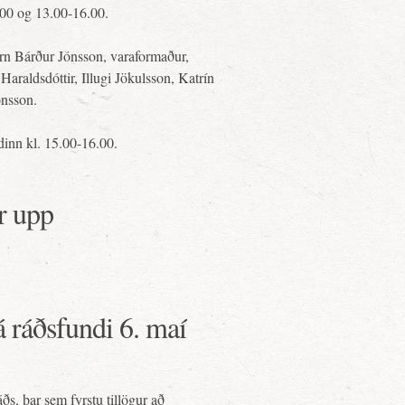
.00 og 13.00-16.00.
Örn Bárður Jónsson, varaformaður,
Haraldsdóttir, Illugi Jökulsson, Katrín
ónsson.
dinn kl. 15.00-16.00.
r upp
 ráðsfundi 6. maí
s, þar sem fyrstu tillögur að