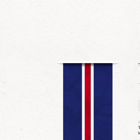
0
T
b