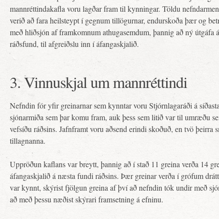
mannréttindakafla voru lagðar fram til kynningar. Töldu nefndarme
verið að fara heilsteypt í gegnum tillögurnar, endurskoða þær og b
með hliðsjón af framkomnum athugasemdum, þannig að ný útgáfa á
ráðsfund, til afgreiðslu inn í áfangaskjalið.
3. Vinnuskjal um mannréttindi
Nefndin fór yfir greinarnar sem kynntar voru Stjórnlagaráði á síðasta r
sjónarmiða sem þar komu fram, auk þess sem litið var til umræðu se
vefsíðu ráðsins. Jafnframt voru aðsend erindi skoðuð, en tvö þeirra 
tillagnanna.
Uppröðun kaflans var breytt, þannig að í stað 11 greina verða 14 grei
áfangaskjalið á næsta fundi ráðsins. Þær greinar verða í grófum drá
var kynnt, skýrist fjölgun greina af því að nefndin tók undir með 
að með þessu næðist skýrari framsetning á efninu.