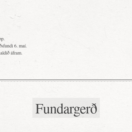
pp.
sfundi 6. maí.
aldið áfram.
Fundargerð