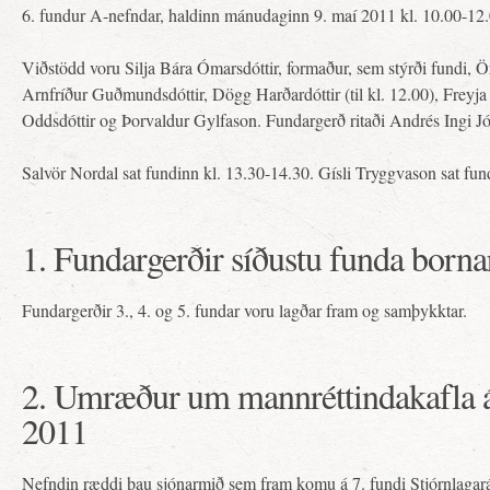
6. fundur A-nefndar, haldinn mánudaginn 9. maí 2011 kl. 10.00-12
Viðstödd voru Silja Bára Ómarsdóttir, formaður, sem stýrði fundi, 
Arnfríður Guðmundsdóttir, Dögg Harðardóttir (til kl. 12.00), Freyja 
Oddsdóttir og Þorvaldur Gylfason. Fundargerð ritaði Andrés Ingi J
Salvör Nordal sat fundinn kl. 13.30-14.30. Gísli Tryggvason sat fun
1. Fundargerðir síðustu funda borna
Fundargerðir 3., 4. og 5. fundar voru lagðar fram og samþykktar.
2. Umræður um mannréttindakafla á
2011
Nefndin ræddi þau sjónarmið sem fram komu á 7. fundi Stjórnlagaráð