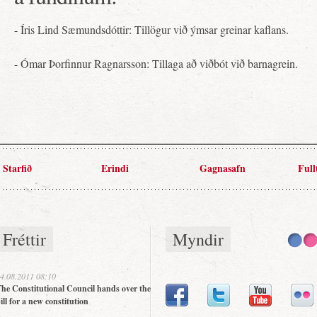
- Íris Lind Sæmundsdóttir: Tillögur við ýmsar greinar kaflans.
- Ómar Þorfinnur Ragnarsson: Tillaga að viðbót við barnagrein.
Starfið
Erindi
Gagnasafn
Full
Fréttir
Myndir
4.08.2011 08:10
he Constitutional Council hands over the
ill for a new constitution