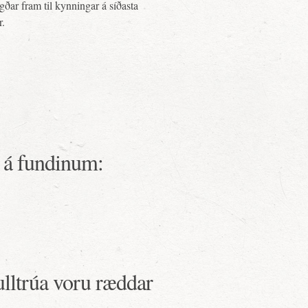
ðar fram til kynningar á síðasta
r.
d á fundinum:
fulltrúa voru ræddar