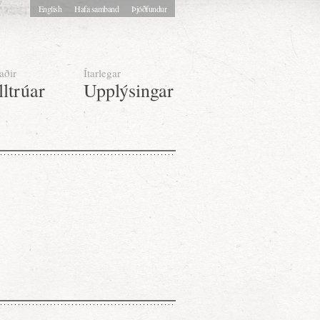
English
Hafa samband
Þjóðfundur
aðir
Ítarlegar
lltrúar
Upplýsingar