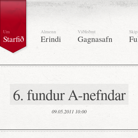
Um
Almenn
Víðfeðmt
Skip
Starfið
Erindi
Gagnasafn
Fu
6. fundur A-nefndar
09.05.2011 10:00