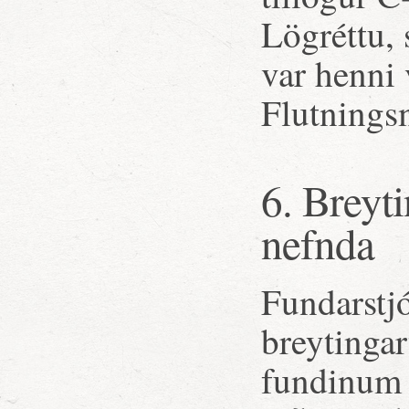
Lögréttu, 
var henni 
Flutnings
6. Breyti
nefnda
Fundarstjó
breytinga
fundinum o