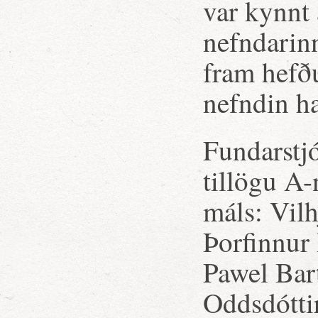
var kynnt
nefndarin
fram hefð
nefndin ha
Fundarstjó
tillögu A-
máls: Vil
Þorfinnur
Pawel Bart
Oddsdótti