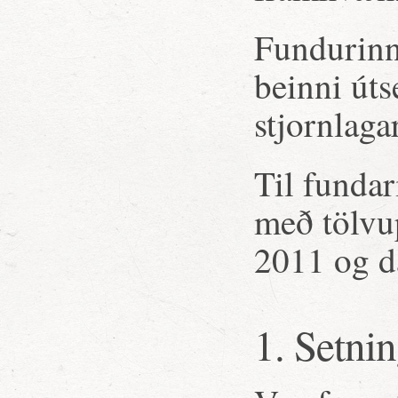
Fundurinn 
beinni út
stjornlagar
Til fundar
með tölvu
2011 og d
1. Setni