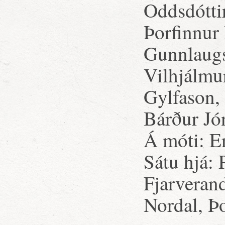
Oddsdótti
Þorfinnur
Gunnlaugs
Vilhjálmu
Gylfason, 
Bárður Jó
Á móti: E
Sátu hjá:
Fjarveran
Nordal, Þ