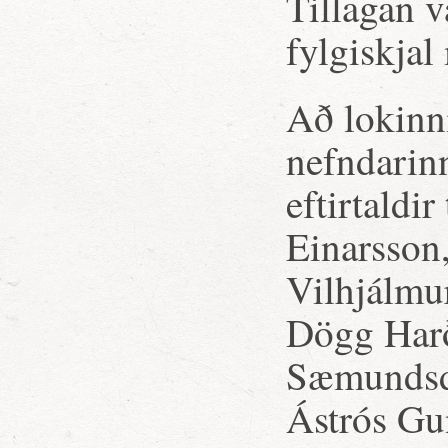
Tillagan v
fylgiskjal
Að lokinn
nefndarinn
eftirtaldi
Einarsson
Vilhjálmu
Dögg Harða
Sæmundsd
Ástrós Gu