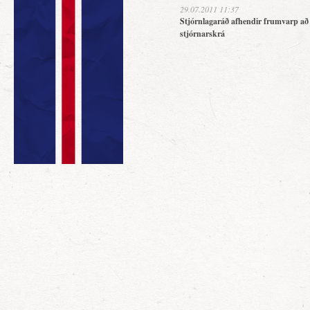
29.07.2011 11:37
Stjórnlagaráð afhendir frumvarp að
stjórnarskrá