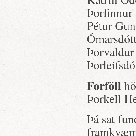
Þorfinnur
Pétur Gun
Ómarsdótti
Þorvaldur
Þorleifsdó
Forföll
hö
Þorkell H
Þá sat fun
framkvæmd