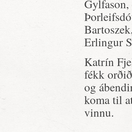
Gylfason, 
Þorleifsdó
Bartoszek,
Erlingur S
Katrín Fje
fékk orði
og ábendi
koma til 
vinnu.