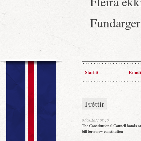
Fleira ekk
Fundargerð
Starfið
Erindi
Fréttir
04.08.2011 08:10
The Constitutional Council hands ov
bill for a new constitution