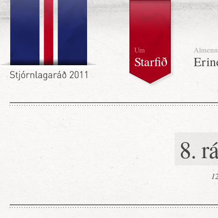
Um
Almenn
Starfið
Erin
8. r
12