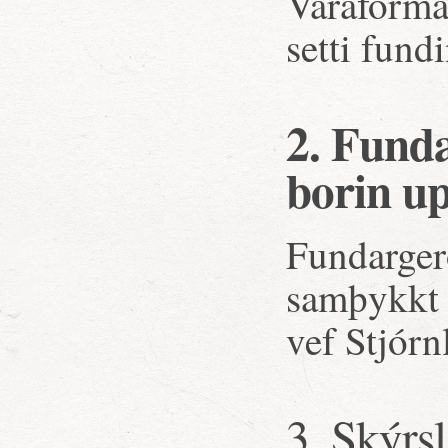
Varaformað
setti fund
2. Funda
borin up
Fundargerð
samþykkt 
vef Stjórn
3. Skýrs