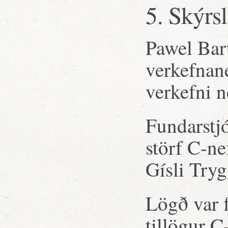
5. Skýrs
Pawel Bar
verkefnanef
verkefni n
Fundarstjó
störf C-ne
Gísli Try
Lögð var f
tillögur 