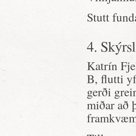
Stutt fund
4. Skýrsl
Katrín Fj
B, flutti y
gerði grei
miðar að þ
framkvæm