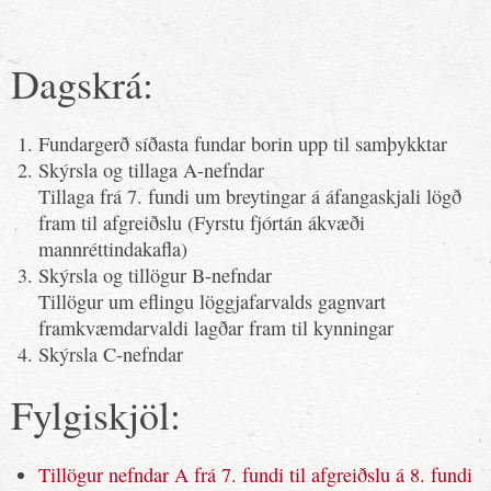
Dagskrá:
Fundargerð síðasta fundar borin upp til samþykktar
Skýrsla og tillaga A-nefndar
Tillaga frá 7. fundi um breytingar á áfangaskjali lögð
fram til afgreiðslu (Fyrstu fjórtán ákvæði
mannréttindakafla)
Skýrsla og tillögur B-nefndar
Tillögur um eflingu löggjafarvalds gagnvart
framkvæmdarvaldi lagðar fram til kynningar
Skýrsla C-nefndar
Fylgiskjöl:
Tillögur nefndar A frá 7. fundi til afgreiðslu á 8. fundi