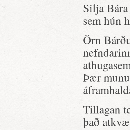
Silja Bára
sem hún h
Örn Bárðu
nefndarin
athugasem
Þær munu 
áframhald
Tillagan t
það atkvæð