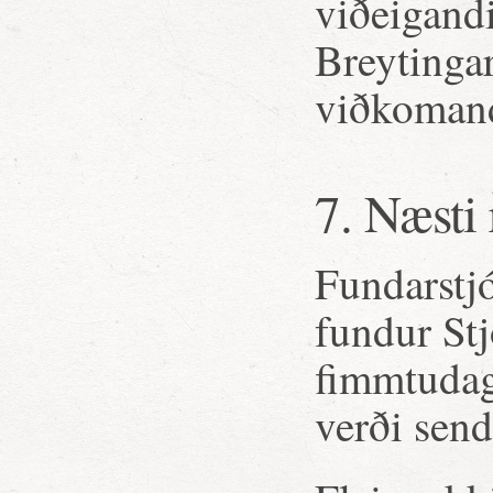
viðeigandi
Breytingar
viðkomand
7. Næsti
Fundarstjó
fundur Stj
fimmtudag
verði send