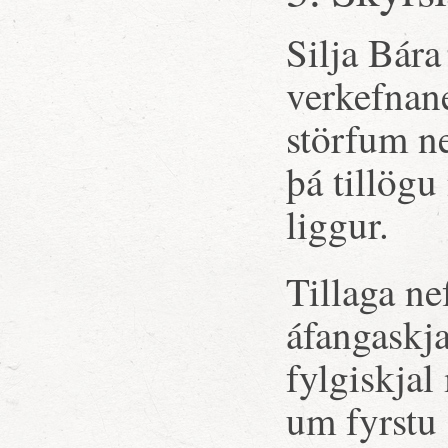
Silja Bára
verkefnane
störfum ne
þá tillögu
liggur.
Tillaga ne
áfangaskja
fylgiskjal
um fyrstu 