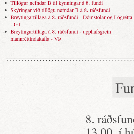
Tillögur nefndar B til kynningar á 8. fundi
Skýringar við tillögu nefndar B á 8. ráðsfundi
Breytingartillaga á 8. ráðsfundi - Dómstólar og Lögrétta
- GT
Breytingartillaga á 8. ráðsfundi - upphafsgrein
mannréttindakafla - VÞ
Fu
8. ráðsfun
13.00, í h