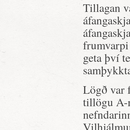
Tillagan v
áfangaskj
áfangaskja
frumvarpi 
geta því t
samþykktar
Lögð var f
tillögu A-
nefndarin
Vilhjálmu