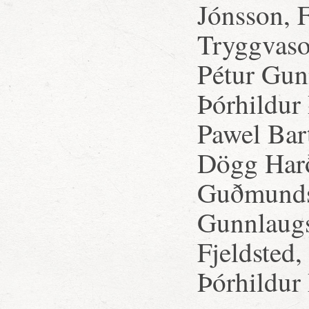
Jónsson, F
Tryggvaso
Pétur Gun
Þórhildur 
Pawel Bar
Dögg Harð
Guðmundsd
Gunnlaugs
Fjeldsted
Þórhildur 