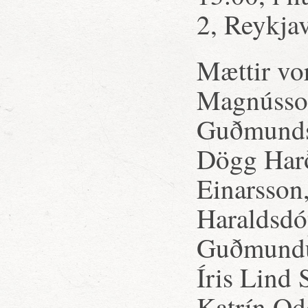
2, Reykjav
Mættir vor
Magnússon
Guðmundsd
Dögg Harð
Einarsson,
Haraldsdót
Guðmundur
Íris Lind 
Katrín Od