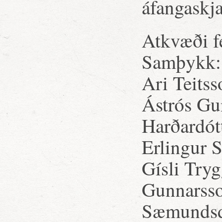
áfangaskja
Atkvæði fé
Samþykk:
Ari Teits
Ástrós Gu
Harðardót
Erlingur S
Gísli Try
Gunnarsson
Sæmundsdót