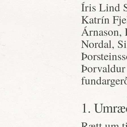
Íris Lind
Katrín Fje
Árnason, 
Nordal, Si
Þorsteins
Þorvaldur
fundarger
1. Umræ
Rætt um t