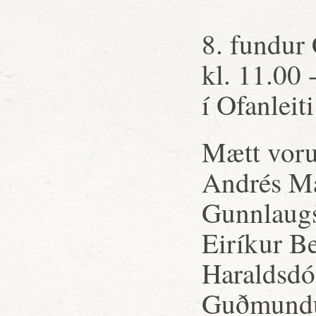
8. fundur 
kl. 11.00 
í Ofanleit
Mætt voru
Andrés Ma
Gunnlaugs
Eiríkur B
Haraldsdót
Guðmundur