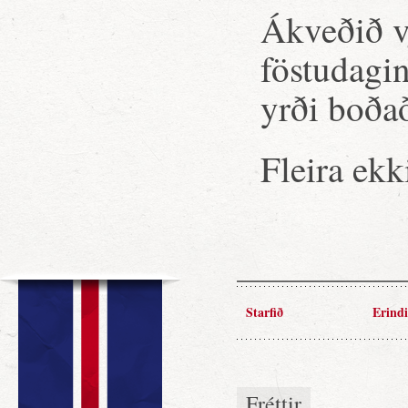
Ákveðið v
föstudagin
yrði boða
Fleira ekk
Starfið
Erindi
Fréttir