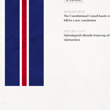
04.08.2011 08:10
The Constitutional Council hands ov
bill for a new constitution
29.07.2011 11:37
Stjórnlagaráð afhendir frumvarp að
stjórnarskrá