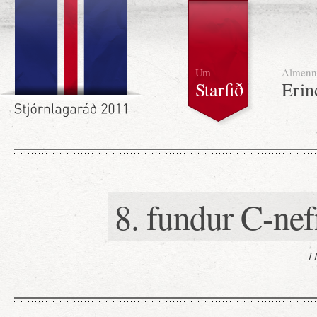
Um
Almenn
Starfið
Erin
8. fundur C-nef
11