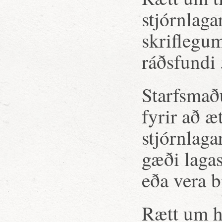
stjórnlaga
skriflegum
ráðsfundi 
Starfsmaðu
fyrir að 
stjórnlaga
gæði lagas
eða vera b
Rætt um hv