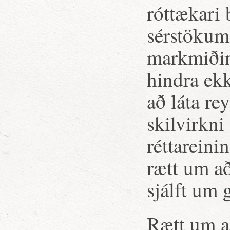
róttækari 
sérstökum
markmiðin
hindra ek
að láta re
skilvirkni
réttarein
rætt um að
sjálft um 
Rætt um a