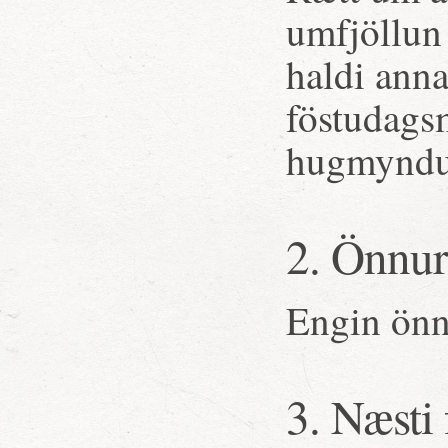
umfjöllun 
haldi ann
föstudags
hugmyndum
2. Önnur
Engin önn
3. Næsti