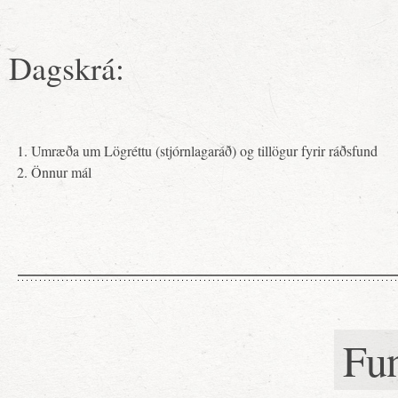
Dagskrá:
Umræða um Lögréttu (stjórnlagaráð) og tillögur fyrir ráðsfund
Önnur mál
Fu