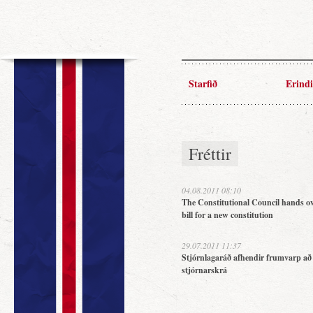
Starfið
Erindi
Fréttir
04.08.2011 08:10
The Constitutional Council hands ov
bill for a new constitution
29.07.2011 11:37
Stjórnlagaráð afhendir frumvarp að
stjórnarskrá