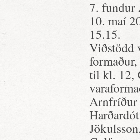
7. fundur
10. maí 2
15.15.
Viðstödd v
formaður, 
til kl. 12
varaformað
Arnfríður
Harðardótt
Jökulsson