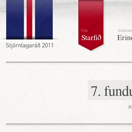
Um
Almenn
Starfið
Erin
7. fund
10