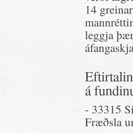
14 greinar
mannrétti
leggja þær
áfangaskjal
Eftirtali
á fundin
- 33315 S
Fræðsla u