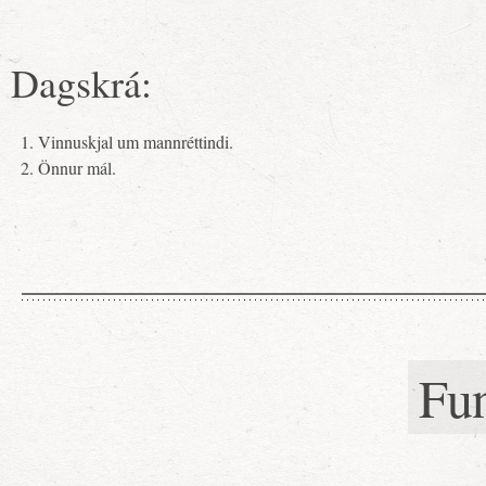
Dagskrá:
Vinnuskjal um mannréttindi.
Önnur mál.
Fu