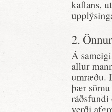
kaflans, u
upplýsinga
2. Önnur
Á sameigi
allur mann
umræðu. F
þær sömu 
ráðsfundi 
verði afgr