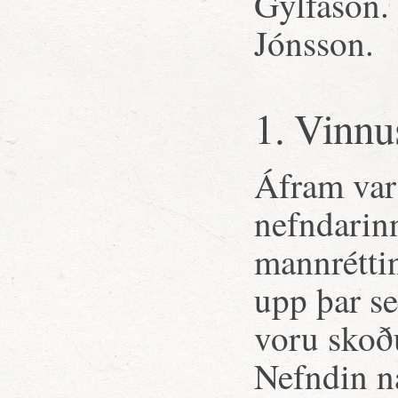
Gylfason.
Jónsson.
1. Vinnu
Áfram var
nefndarin
mannréttin
upp þar se
voru skoð
Nefndin ná