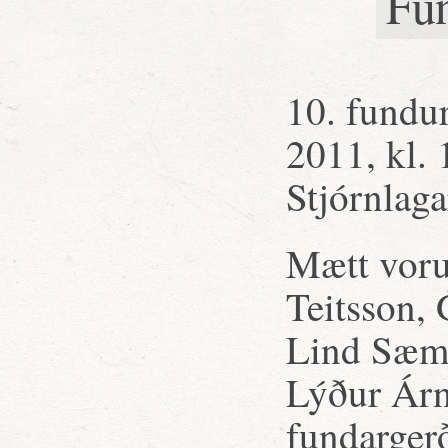
Fu
10. fundu
2011, kl. 
Stjórnlaga
Mætt voru
Teitsson,
Lind Sæmu
Lýður Árn
fundarger