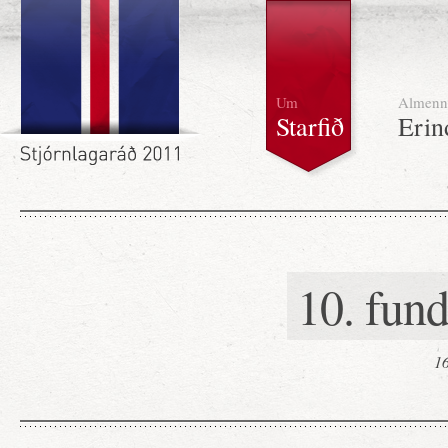
Um
Almenn
Starfið
Erin
10. fun
16