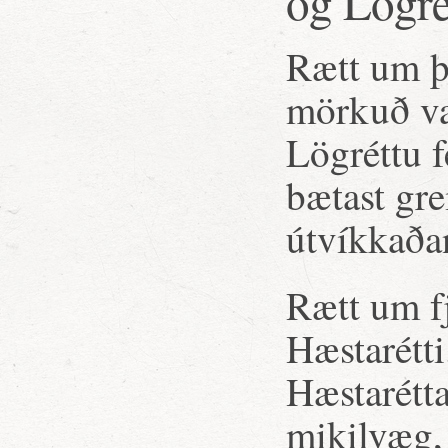
og Lögré
Rætt um þ
mörkuð var
Lögréttu f
bætast gr
útvíkkaða
Rætt um f
Hæstarétti
Hæstarétta
mikilvæg,