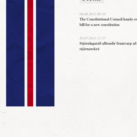
04.08.2011 08:10
The Constitutional Council hands ov
bill for a new constitution
29.07.2011 11:37
Stjórnlagaráð afhendir frumvarp að
stjórnarskrá