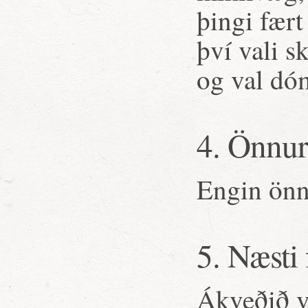
þingi fært
því vali 
og val dó
4. Önnur
Engin önn
5. Næsti
Ákveðið v